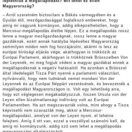
léptetniük a megállapodást? Mit tehet ez ellen
Magyarország?
– Arról szeretném biztosítani a Békés vármegyében és a
Gyulán élő, mezőgazdasággal foglalkozó embereket, hogy
amíg mi vagyunk kormányon, addig elképzelhetetlen, hogy a
Mercosur-megállapodás életbe lépjen. Ez a megállapodás rossz
lenne a magyar mezőgazdaságnak, rossz lenne a magyar
gazdáknak, ezért annak hatályba lépéséhez Magyarország
semmilyen módon nem fog hozzájárulni, akármi is lesz az
európai bírósági eljárás vége, akárhogyan is trükközik az
Európai Parlament, akárhogyan is trükköznek Brüsszelben Von
der Leyenék, mi meg fogjuk védeni a magyar gazdákat ennek a
megállapodásnak a negatív hatásaitól. Ha azonban a Brüsszel
által idedelegált Tisza Párt nyerné a parlamenti választást,
nyilvánvaló, hogy nem tudnának nemet mondani Von der
Leyennek és az Európai Néppárt vezetésének, és bevezetnék a
megállapodást Magyarországon is. Volt egy lehetőség arra,
hogy ezt véglegesen megakadályozzuk, hiszen Ursula von der
Leyen ellen bizalmatlansági indítvány volt az Európai
Parlamentben. Ha azt megszavazták volna, mint ahogy a Tisza
képviselői nem szavazták meg, akkor a Mercosur-
megállapodást, amelyet von der Leyen nyom, el lehetne
felejteni. Amíg ő ott van, ezzel a veszéllyel számolni kell, de
amíg mi kormányzunk, addig szó sem lehet a megállapodás
magyarországi alkalmazásáról.