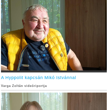
A Hyppolit kapcsán Mikó Istvánnal
Varga Zoltán videóriportja