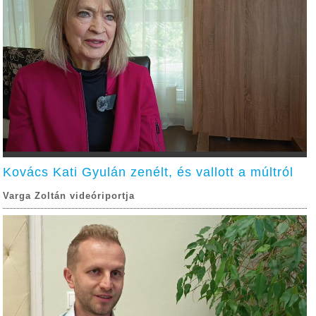
Kovács Kati Gyulán zenélt, és vallott a múltról
Varga Zoltán videóriportja