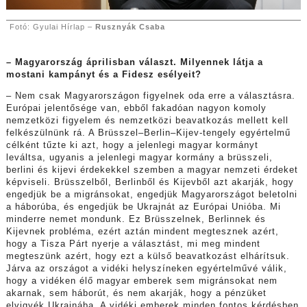
Fotó: Gyulai Hírlap –
Rusznyák Csaba
– Magyarország áprilisban választ. Milyennek látja a
mostani kampányt és a Fidesz esélyeit?
– Nem csak Magyarországon figyelnek oda erre a választásra.
Európai jelentősége van, ebből fakadóan nagyon komoly
nemzetközi figyelem és nemzetközi beavatkozás mellett kell
felkészülnünk rá. A Brüsszel–Berlin–Kijev-tengely egyértelmű
célként tűzte ki azt, hogy a jelenlegi magyar kormányt
leváltsa, ugyanis a jelenlegi magyar kormány a brüsszeli,
berlini és kijevi érdekekkel szemben a magyar nemzeti érdeket
képviseli. Brüsszelből, Berlinből és Kijevből azt akarják, hogy
engedjük be a migránsokat, engedjük Magyarországot beletolni
a háborúba, és engedjük be Ukrajnát az Európai Unióba. Mi
minderre nemet mondunk. Ez Brüsszelnek, Berlinnek és
Kijevnek probléma, ezért aztán mindent megtesznek azért,
hogy a Tisza Párt nyerje a választást, mi meg mindent
megteszünk azért, hogy ezt a külső beavatkozást elhárítsuk.
Járva az országot a vidéki helyszíneken egyértelművé válik,
hogy a vidéken élő magyar emberek sem migránsokat nem
akarnak, sem háborút, és nem akarják, hogy a pénzüket
elvigyék Ukrajnába. A vidéki emberek minden fontos kérdésben