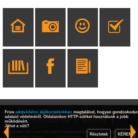
Friss
adatvédelmi tájékoztatónkban
megtalálod, hogyan gondoskodu
HÍREK
KULTÚRA
INTERJÚ
SPORT
adataid védelméről. Oldalainkon HTTP-sütiket használunk a jobb
PUBLICISZTIKA
MAGAZIN
működésért.
Jöhet a süti?
Copyright© 2009, Gyulai Hírlap Kiadó és Hírlapterjesztő Nonprofit Kft. Minden jog fenntartva!
Részletek
KÉREM
Közérdekű adatok
Adatvédelem
Hirdetési ajánlat