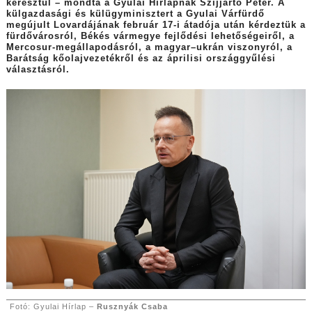
keresztül – mondta a Gyulai Hírlapnak Szijjártó Péter. A
külgazdasági és külügyminisztert a Gyulai Várfürdő
megújult Lovardájának február 17-i átadója után kérdeztük a
fürdővárosról, Békés vármegye fejlődési lehetőségeiről, a
Mercosur-megállapodásról, a magyar–ukrán viszonyról, a
Barátság kőolajvezetékről és az áprilisi országgyűlési
választásról.
Fotó: Gyulai Hírlap –
Rusznyák Csaba