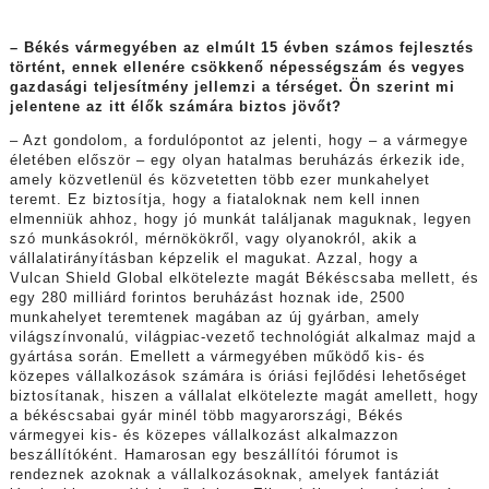
– Békés vármegyében az elmúlt 15 évben számos fejlesztés
történt, ennek ellenére csökkenő népességszám és vegyes
gazdasági teljesítmény jellemzi a térséget. Ön szerint mi
jelentene az itt élők számára biztos jövőt?
– Azt gondolom, a fordulópontot az jelenti, hogy – a vármegye
életében először – egy olyan hatalmas beruházás érkezik ide,
amely közvetlenül és közvetetten több ezer munkahelyet
teremt. Ez biztosítja, hogy a fiataloknak nem kell innen
elmenniük ahhoz, hogy jó munkát találjanak maguknak, legyen
szó munkásokról, mérnökökről, vagy olyanokról, akik a
vállalatirányításban képzelik el magukat. Azzal, hogy a
Vulcan Shield Global elkötelezte magát Békéscsaba mellett, és
egy 280 milliárd forintos beruházást hoznak ide, 2500
munkahelyet teremtenek magában az új gyárban, amely
világszínvonalú, világpiac-vezető technológiát alkalmaz majd a
gyártása során. Emellett a vármegyében működő kis- és
közepes vállalkozások számára is óriási fejlődési lehetőséget
biztosítanak, hiszen a vállalat elkötelezte magát amellett, hogy
a békéscsabai gyár minél több magyarországi, Békés
vármegyei kis- és közepes vállalkozást alkalmazzon
beszállítóként. Hamarosan egy beszállítói fórumot is
rendeznek azoknak a vállalkozásoknak, amelyek fantáziát