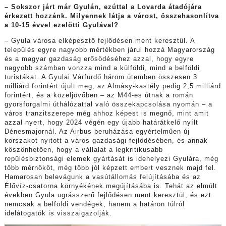
– Sokszor járt már Gyulán, ezúttal a Lovarda átadójára
érkezett hozzánk. Milyennek látja a várost, összehasonlítva
a 10-15 évvel ezelőtti Gyulával?
– Gyula városa elképesztő fejlődésen ment keresztül. A
település egyre nagyobb mértékben járul hozzá Magyarország
és a magyar gazdaság erősödéséhez azzal, hogy egyre
nagyobb számban vonzza mind a külföldi, mind a belföldi
turistákat. A Gyulai Várfürdő három ütemben összesen 3
milliárd forintért újult meg, az Almásy-kastély pedig 2,5 milliárd
forintért, és a közeljövőben – az M44-es útnak a román
gyorsforgalmi úthálózattal való összekapcsolása nyomán – a
város tranzitszerepe még ahhoz képest is megnő, mint amit
azzal nyert, hogy 2024 végén egy újabb határátkelő nyílt
Dénesmajornál. Az Airbus beruházása egyértelműen új
korszakot nyitott a város gazdasági fejlődésében, és annak
köszönhetően, hogy a vállalat a legkritikusabb
repülésbiztonsági elemek gyártását is idehelyezi Gyulára, még
több mérnököt, még több jól képzett embert vesznek majd fel.
Hamarosan belevágunk a vasútállomás felújításába és az
Élővíz-csatorna környékének megújításába is. Tehát az elmúlt
években Gyula ugrásszerű fejlődésen ment keresztül, és ezt
nemcsak a belföldi vendégek, hanem a határon túlról
idelátogatók is visszaigazolják.