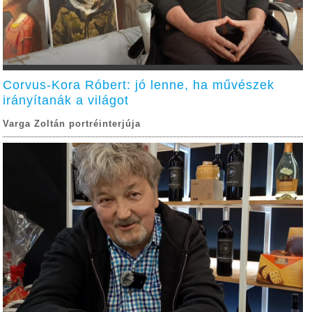
Corvus-Kora Róbert: jó lenne, ha művészek
irányítanák a világot
Varga Zoltán portréinterjúja