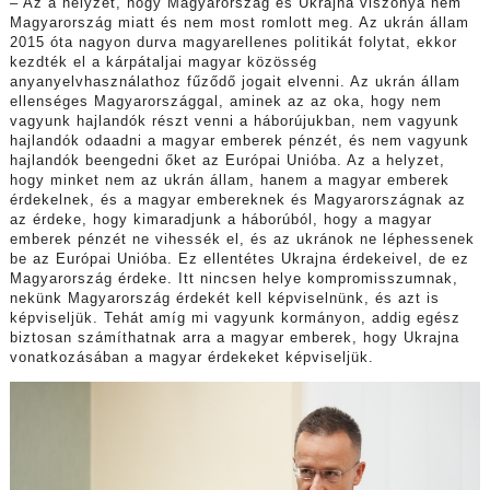
– Az a helyzet, hogy Magyarország és Ukrajna viszonya nem
Magyarország miatt és nem most romlott meg. Az ukrán állam
2015 óta nagyon durva magyarellenes politikát folytat, ekkor
kezdték el a kárpátaljai magyar közösség
anyanyelvhasználathoz fűződő jogait elvenni. Az ukrán állam
ellenséges Magyarországgal, aminek az az oka, hogy nem
vagyunk hajlandók részt venni a háborújukban, nem vagyunk
hajlandók odaadni a magyar emberek pénzét, és nem vagyunk
hajlandók beengedni őket az Európai Unióba. Az a helyzet,
hogy minket nem az ukrán állam, hanem a magyar emberek
érdekelnek, és a magyar embereknek és Magyarországnak az
az érdeke, hogy kimaradjunk a háborúból, hogy a magyar
emberek pénzét ne vihessék el, és az ukránok ne léphessenek
be az Európai Unióba. Ez ellentétes Ukrajna érdekeivel, de ez
Magyarország érdeke. Itt nincsen helye kompromisszumnak,
nekünk Magyarország érdekét kell képviselnünk, és azt is
képviseljük. Tehát amíg mi vagyunk kormányon, addig egész
biztosan számíthatnak arra a magyar emberek, hogy Ukrajna
vonatkozásában a magyar érdekeket képviseljük.