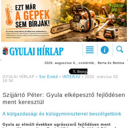
2026. augusztus 6., csütörtök, Berta és Bettina
GYULAI HÍRLAP •
Súr Enikő
•
INTERJÚ
• 2026. március 02.
18:34
Szijjártó Péter: Gyula elképesztő fejlődésen
ment keresztül
A külgazdasági és külügyminiszterrel beszélgettünk
Gyula az elmúlt években ugrásszerű fejlődésen ment