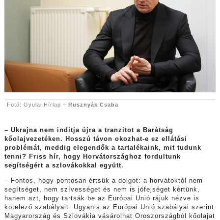
Fotó: Gyulai Hírlap –
Rusznyák Csaba
– Ukrajna nem indítja újra a tranzitot a Barátság
kőolajvezetéken. Hosszú távon okozhat-e ez ellátási
problémát, meddig elegendők a tartalékaink, mit tudunk
tenni? Friss hír, hogy Horvátországhoz fordultunk
segítségért a szlovákokkal együtt.
– Fontos, hogy pontosan értsük a dolgot: a horvátoktól nem
segítséget, nem szívességet és nem is jófejséget kértünk,
hanem azt, hogy tartsák be az Európai Unió rájuk nézve is
kötelező szabályait. Ugyanis az Európai Unió szabályai szerint
Magyarország és Szlovákia vásárolhat Oroszországból kőolajat