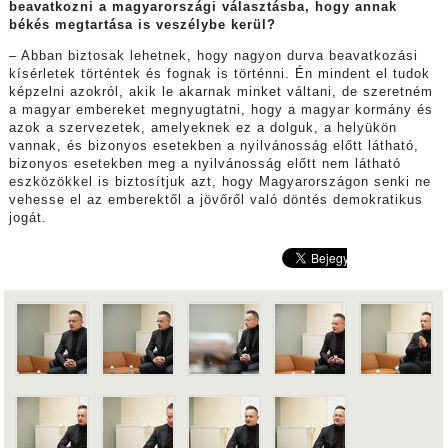
beavatkozni a magyarországi választásba, hogy annak
békés megtartása is veszélybe kerül?
– Abban biztosak lehetnek, hogy nagyon durva beavatkozási
kísérletek történtek és fognak is történni. Én mindent el tudok
képzelni azokról, akik le akarnak minket váltani, de szeretném
a magyar embereket megnyugtatni, hogy a magyar kormány és
azok a szervezetek, amelyeknek ez a dolguk, a helyükön
vannak, és bizonyos esetekben a nyilvánosság előtt látható,
bizonyos esetekben meg a nyilvánosság előtt nem látható
eszközökkel is biztosítjuk azt, hogy Magyarországon senki ne
vehesse el az emberektől a jövőről való döntés demokratikus
jogát.