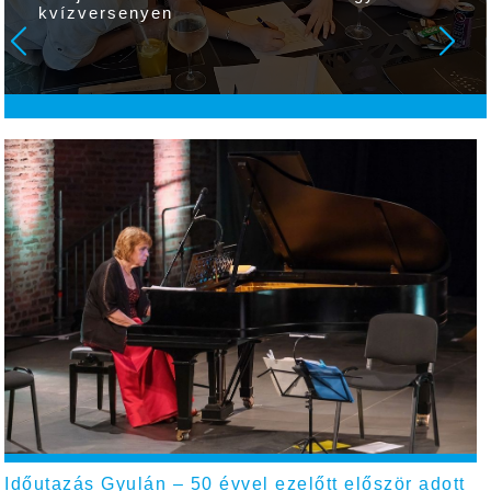
kvízversenyen
Időutazás Gyulán – 50 évvel ezelőtt először adott