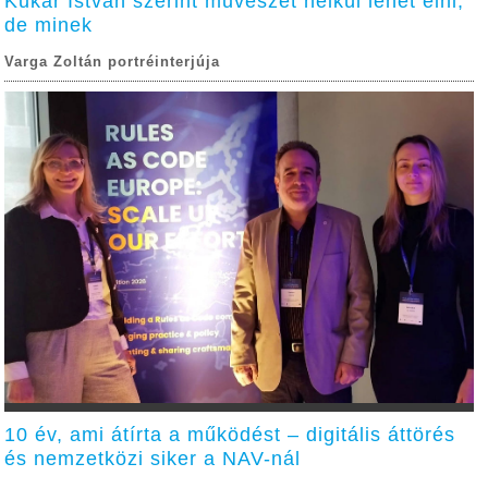
Kukár István szerint művészet nélkül lehet élni,
de minek
Varga Zoltán portréinterjúja
10 év, ami átírta a működést – digitális áttörés
és nemzetközi siker a NAV-nál