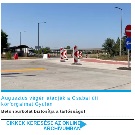
Augusztus végén átadják a Csabai úti
körforgalmat Gyulán
Betonburkolat biztosítja a tartósságot
CIKKEK KERESÉSE AZ ONLINE
ARCHÍVUMBAN