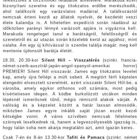
felkészülés a törzsfőnöki feladatok átvételére. Marakuda ezért
bizonyítani szeretne és egy titokzatos erdőbe merészkedik,
ahol találkozik egy varázslatos madárral. A találkozástól
nemcsak érteni kezdi az állatok nyelvét, de kezdetét veszi
élete kalandja is. A hihetetlen expedíció során ráadásul az
időközben parányi lénnyé varázsolt apjára is vigyáznia kell.
Marakuda rengeteget tanul a barátságról, felelősségről és
szeretetről és az utazás során közelebb kerül az apjához, mint
valaha. Ám egy új kihívással is szembe találja magát: meg kell
mentenie újdonsült barátja életét.
18.30, 20.30-kor
Silent Hill – Visszatérés
(szinkr. francia-
német-szerb-ausztrál-japán-angol-spanyol-amerikai horror)
PREMIER! Silent Hill visszavár. James egy titokzatos levelet
kap, amely újra feltépi a múlt sebeit. A megtört férfi képtelen
elengedni elvesztett szerelmét, ezért visszatér Silent Hill-be, a
városba, amely egykor otthonos volt számára, most pedig
kísértetiesen idegen. A ködbe burkolózott utcákon minden
lépésnél ismerősnek tűnő, mégis rémisztő alakok várják. A
valóság és a képzelet között a határ lassan elmosódik,
miközben James egyre inkább saját józan eszét kezdi
kétségbe vonni. A város szívében nemcsak félelmetes
szörnyek leselkednek rá, hanem a legveszélyesebb igazság is,
hogy talán soha nem akarja megtalálni azt, amit igazán keres.
Csak 7-én és 8-án 13.30-kor
Tafiti és Pamacs
(szinkr. német