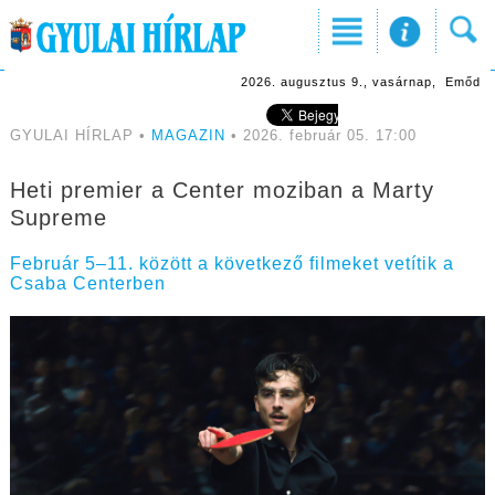
2026. augusztus 9., vasárnap, Emőd
GYULAI HÍRLAP •
MAGAZIN
• 2026. február 05. 17:00
Heti premier a Center moziban a Marty
Supreme
Február 5–11. között a következő filmeket vetítik a
Csaba Centerben