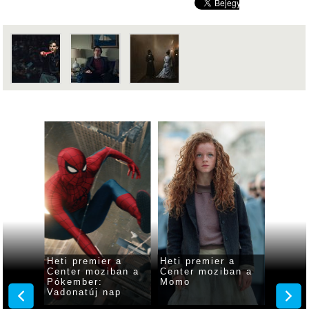
 a
Heti premier a
Heti premier a
Heti p
ban a
Center moziban a
Center moziban a
Center
ság
Pókember:
Momo
Odüss
Vadonatúj nap