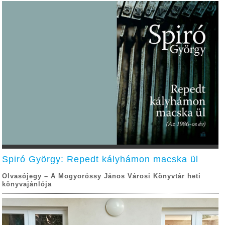
Spiró György: Repedt kályhámon macska ül
Olvasójegy – A Mogyoróssy János Városi Könyvtár heti
könyvajánlója