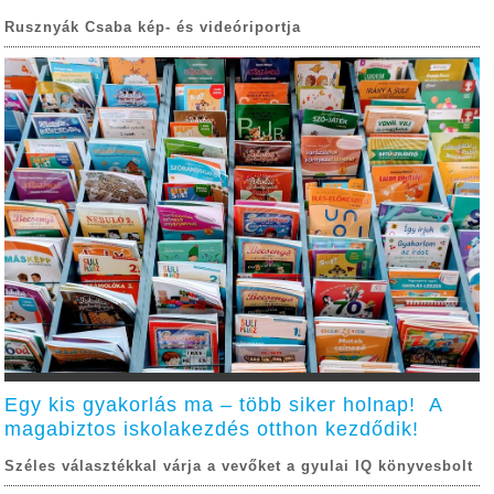
Rusznyák Csaba kép- és videóriportja
Egy kis gyakorlás ma – több siker holnap! A
magabiztos iskolakezdés otthon kezdődik!
Széles választékkal várja a vevőket a gyulai IQ könyvesbolt