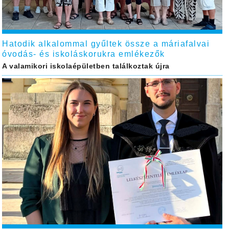
Hatodik alkalommal gyűltek össze a máriafalvai
óvodás- és iskoláskorukra emlékezők
A valamikori iskolaépületben találkoztak újra