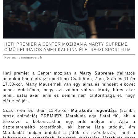
HETI PREMIER A CENTER MOZIBAN A MARTY SUPREME
CÍMŰ FELIRATOS AMERIKAI-FINN ÉLETRAJZI SPORTFILM
Forrás: cineimage.ch
Heti premier a Center moziban a
Marty Supreme
(feliratos
amerikai-finn életrajzi sportfilm) Csak 5-én, 7-én, 8-án és 11-én
17.30-kor. Marty Mausernek van egy álma és mindent elkövet
annak érdekében, hogy azt valóra váltsa. Marty híres akar
lenni, sztár akar lenni és semmi nem tántoríthatja el, hogy
elérje célját.
Csak 7-én és 8-án 13.45-kor
Marakuda legendája
(szinkr.
orosz animáció) PREMIER! Marakuda egy fiatal fiú, aki a
törzsével a kőkorszakban egy erdő mélyén él. Apja a
tiszteletreméltó törzsfőnök, aki benne látja utódját, ám
Marakudát jobban érdekel a játék és szórakozás, mint a