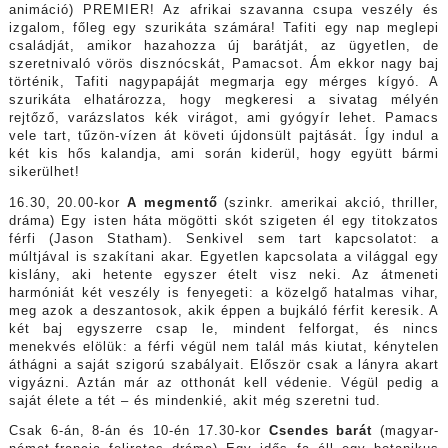
animáció) PREMIER! Az afrikai szavanna csupa veszély és
izgalom, főleg egy szurikáta számára! Tafiti egy nap meglepi
családját, amikor hazahozza új barátját, az ügyetlen, de
szeretnivaló vörös disznócskát, Pamacsot. Ám ekkor nagy baj
történik, Tafiti nagypapáját megmarja egy mérges kígyó. A
szurikáta elhatározza, hogy megkeresi a sivatag mélyén
rejtőző, varázslatos kék virágot, ami gyógyír lehet. Pamacs
vele tart, tűzön-vízen át követi újdonsült pajtását. Így indul a
két kis hős kalandja, ami során kiderül, hogy együtt bármi
sikerülhet!
16.30, 20.00-kor
A megmentő
(szinkr. amerikai akció, thriller,
dráma) Egy isten háta mögötti skót szigeten él egy titokzatos
férfi (Jason Statham). Senkivel sem tart kapcsolatot: a
múltjával is szakítani akar. Egyetlen kapcsolata a világgal egy
kislány, aki hetente egyszer ételt visz neki. Az átmeneti
harmóniát két veszély is fenyegeti: a közelgő hatalmas vihar,
meg azok a deszantosok, akik éppen a bujkáló férfit keresik. A
két baj egyszerre csap le, mindent felforgat, és nincs
menekvés elölük: a férfi végül nem talál más kiutat, kénytelen
áthágni a saját szigorú szabályait. Először csak a lányra akart
vigyázni. Aztán már az otthonát kell védenie. Végül pedig a
saját élete a tét – és mindenkié, akit még szeretni tud.
Csak 6-án, 8-án és 10-én 17.30-kor
Csendes barát
(magyar-