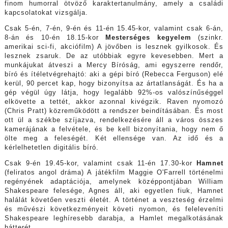
finom humorral ötvöző karaktertanulmány, amely a családi
kapcsolatokat vizsgálja.
Csak 5-én, 7-én, 9-én és 11-én 15.45-kor, valamint csak 6-án,
8-án és 10-én 18.15-kor
Mesterséges kegyelem
(szinkr.
amerikai sci-fi, akciófilm) A jövőben is lesznek gyilkosok. És
lesznek zsaruk. De az utóbbiak egyre kevesebben. Mert a
munkájukat átveszi a Mercy Bíróság, ami egyszerre rendőr,
bíró és ítéletvégrehajtó: aki a gépi bíró (Rebecca Ferguson) elé
kerül, 90 percet kap, hogy bizonyítsa az ártatlanságát. És ha a
gép végül úgy látja, hogy legalább 92%-os valószínűséggel
elkövette a tettét, akkor azonnal kivégzik. Raven nyomozó
(Chris Pratt) közreműködött a rendszer beindításában. És most
ott ül a székbe szíjazva, rendelkezésére áll a város összes
kamerájának a felvétele, és be kell bizonyítania, hogy nem ő
ölte meg a feleségét. Két ellensége van. Az idő és a
kérlelhetetlen digitális bíró.
Csak 9-én 19.45-kor, valamint csak 11-én 17.30-kor
Hamnet
(feliratos angol dráma) A játékfilm Maggie O'Farrell történelmi
regényének adaptációja, amelynek középpontjában William
Shakespeare felesége, Agnes áll, aki egyetlen fiuk, Hamnet
halálát követően veszti életét. A történet a veszteség érzelmi
és művészi következményeit követi nyomon, és feleleveníti
Shakespeare leghíresebb darabja, a Hamlet megalkotásának
hátterét.