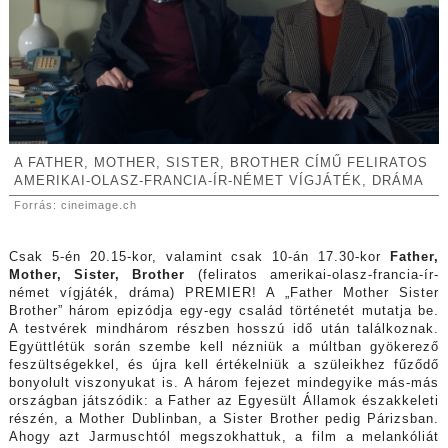
A FATHER, MOTHER, SISTER, BROTHER CÍMŰ FELIRATOS
AMERIKAI-OLASZ-FRANCIA-ÍR-NÉMET VÍGJÁTÉK, DRÁMA
Forrás: cineimage.ch
Csak 5-én 20.15-kor, valamint csak 10-án 17.30-kor
Father,
Mother, Sister, Brother
(feliratos amerikai-olasz-francia-ír-
német vígjáték, dráma) PREMIER! A „Father Mother Sister
Brother” három epizódja egy-egy család történetét mutatja be.
A testvérek mindhárom részben hosszú idő után találkoznak.
Együttlétük során szembe kell nézniük a múltban gyökerező
feszültségekkel, és újra kell értékelniük a szüleikhez fűződő
bonyolult viszonyukat is. A három fejezet mindegyike más-más
országban játszódik: a Father az Egyesült Államok északkeleti
részén, a Mother Dublinban, a Sister Brother pedig Párizsban.
Ahogy azt Jarmuschtól megszokhattuk, a film a melankóliát