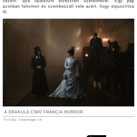
vezérli: újra találkozni elvesztett szerelmével. Egy pap
azonban felismeri és szembeszáll vele azért, hogy elpusztítsa
őt.
A DRAKULA CÍMŰ FRANCIA HORROR
Forrás: cineimage.ch