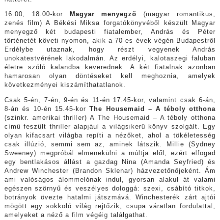
16.00, 18.00-kor
Magyar menyegző
(magyar romantikus,
zenés film) A Békési Miksa forgatókönyvéből készült Magyar
menyegző két budapesti fiatalember, András és Péter
történetét követi nyomon, akik a 70-es évek végén Budapestről
Erdélybe utaznak, hogy részt vegyenek András
unokatestvérének lakodalmán. Az erdélyi, kalotaszegi faluban
életre szóló kalandba keverednek. A két fiatalnak azonban
hamarosan olyan döntéseket kell meghoznia, amelyek
következményei kiszámíthatatlanok.
Csak 5-én, 7-én, 9-én és 11-én 17.45-kor, valamint csak 6-án,
8-án és 10-én 15.45-kor
The Housemaid – A téboly otthona
(szinkr. amerikai thriller) A The Housemaid – A téboly otthona
című feszült thriller alapjául a világsikerű könyv szolgált. Egy
olyan kifacsart világba repíti a nézőket, ahol a tökéletesség
csak illúzió, semmi sem az, aminek látszik. Millie (Sydney
Sweeney) megpróbál elmenekülni a múltja elől, ezért elfogad
egy bentlakásos állást a gazdag Nina (Amanda Seyfried) és
Andrew Winchester (Brandon Sklenar) házvezetőnőjeként. Ám
ami valóságos álommelónak indul, gyorsan alakul át valami
egészen szörnyű és veszélyes dologgá: szexi, csábító titkok,
botrányok övezte hatalmi játszmává. Winchesterék zárt ajtói
mögött egy sokkoló világ rejtőzik, csupa váratlan fordulattal,
amelyeket a néző a film végéig találgathat.