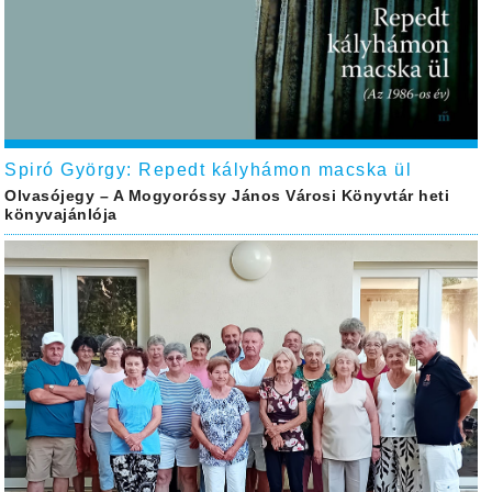
Spiró György: Repedt kályhámon macska ül
Olvasójegy – A Mogyoróssy János Városi Könyvtár heti
könyvajánlója