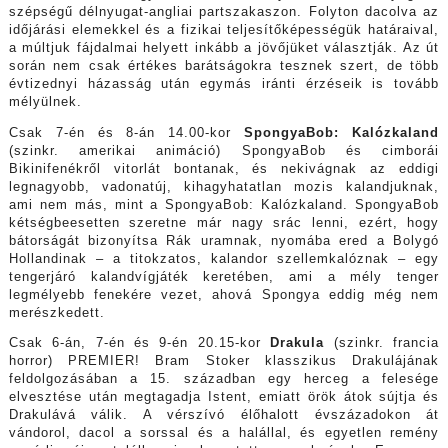
szépségű délnyugat-angliai partszakaszon. Folyton dacolva az
időjárási elemekkel és a fizikai teljesítőképességük határaival,
a múltjuk fájdalmai helyett inkább a jövőjüket választják. Az út
során nem csak értékes barátságokra tesznek szert, de több
évtizednyi házasság után egymás iránti érzéseik is tovább
mélyülnek.
Csak 7-én és 8-án 14.00-kor
SpongyaBob: Kalózkaland
(szinkr. amerikai animáció) SpongyaBob és cimborái
Bikinifenékről vitorlát bontanak, és nekivágnak az eddigi
legnagyobb, vadonatúj, kihagyhatatlan mozis kalandjuknak,
ami nem más, mint a SpongyaBob: Kalózkaland. SpongyaBob
kétségbeesetten szeretne már nagy srác lenni, ezért, hogy
bátorságát bizonyítsa Rák uramnak, nyomába ered a Bolygó
Hollandinak – a titokzatos, kalandor szellemkalóznak – egy
tengerjáró kalandvígjáték keretében, ami a mély tenger
legmélyebb fenekére vezet, ahová Spongya eddig még nem
merészkedett.
Csak 6-án, 7-én és 9-én 20.15-kor
Drakula
(szinkr. francia
horror) PREMIER! Bram Stoker klasszikus Drakulájának
feldolgozásában a 15. században egy herceg a felesége
elvesztése után megtagadja Istent, emiatt örök átok sújtja és
Drakulává válik. A vérszívó élőhalott évszázadokon át
vándorol, dacol a sorssal és a halállal, és egyetlen remény