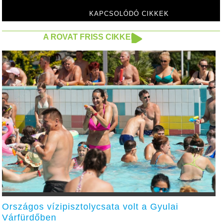
KAPCSOLÓDÓ CIKKEK
A ROVAT FRISS CIKKEI
Országos vízipisztolycsata volt a Gyulai
Várfürdőben