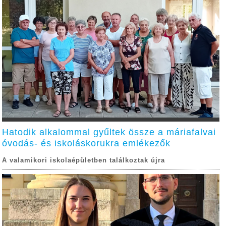
Hatodik alkalommal gyűltek össze a máriafalvai
óvodás- és iskoláskorukra emlékezők
A valamikori iskolaépületben találkoztak újra