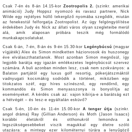
Csak 7-én és 8-án 14.15-kor
Zootropolis 2.
(szinkr. amerikai
animáció) Judy Hoppsz nyomozó és ravasz partnere, Nick
Wilde egy rejtélyes hüllő tekergőző nyomába szegődik, miután
az fenekestül felforgatja Zootropolist. Az ügy felgöngyölítése
érdekében Judy és Nick az állati város olyan szegleteibe merül
alá, amik alaposan próbára teszik még formálódó
munkakapcsolatukat.
Csak 6-án, 7-én, 8-án és 9-én 15.30-kor
Legénybúcsú
(magyar
vígjáték) Alex és Simon mindketten háziorvosok és huszonegy
éve elválaszthatatlanok. Most azonban Simon megnősül, így
legjobb barátja egy igazán emlékezetes legénybúcsút szervez
számára. A buli azonban minden lesz, csak nem szokványos: a
Balaton partjától egy luxus golf resortig, pókerjátszmáktól
vadnyugati kocsmákig sodródik a történet, miközben egy
titokzatos széf, egy híres színésznő, egy rendőrnő, egy
kommandós és Simon menyasszonya is bonyolítja az
eseményeket. A kérdés csak az: vajon kibírja-e a barátság ezt
a hétvégét – és lesz-e egyáltalán esküvő?
Csak 5-én, 10-én és 11-én 15.00-kor
A tenger útja
(szinkr.
angol dráma) Ray (Gillian Anderson) és Moth (Jason Isaacs)
korábbi életükről és otthonukról lemondva a
legszükségesebbeket viszik magukkal egy életre szóló
utazásra: a mintegy ezer kilométernyi túrára a lenyűgöző