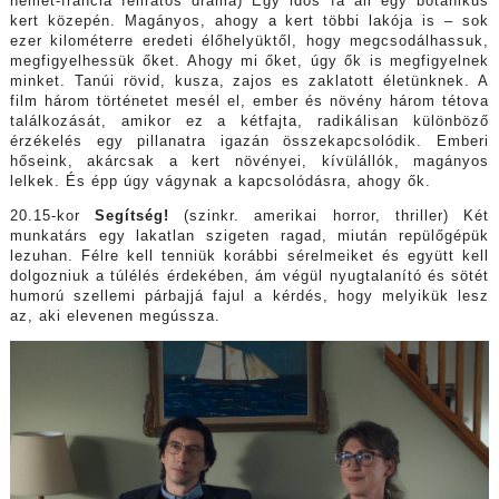
német-francia feliratos dráma) Egy idős fa áll egy botanikus
kert közepén. Magányos, ahogy a kert többi lakója is – sok
ezer kilométerre eredeti élőhelyüktől, hogy megcsodálhassuk,
megfigyelhessük őket. Ahogy mi őket, úgy ők is megfigyelnek
minket. Tanúi rövid, kusza, zajos es zaklatott életünknek. A
film három történetet mesél el, ember és növény három tétova
találkozását, amikor ez a kétfajta, radikálisan különböző
érzékelés egy pillanatra igazán összekapcsolódik. Emberi
hőseink, akárcsak a kert növényei, kívülállók, magányos
lelkek. És épp úgy vágynak a kapcsolódásra, ahogy ők.
20.15-kor
Segítség!
(szinkr. amerikai horror, thriller) Két
munkatárs egy lakatlan szigeten ragad, miután repülőgépük
lezuhan. Félre kell tenniük korábbi sérelmeiket és együtt kell
dolgozniuk a túlélés érdekében, ám végül nyugtalanító és sötét
humorú szellemi párbajjá fajul a kérdés, hogy melyikük lesz
az, aki elevenen megússza.