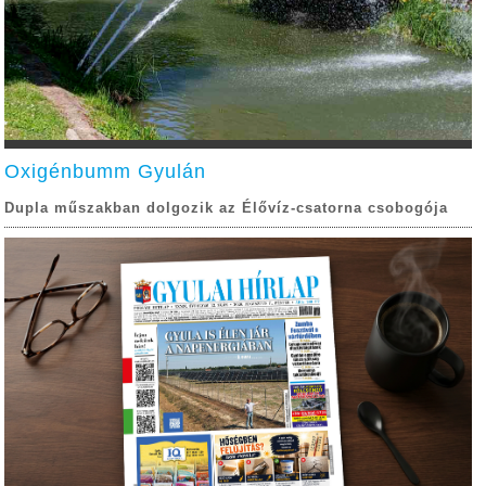
Oxigénbumm Gyulán
Dupla műszakban dolgozik az Élővíz-csatorna csobogója