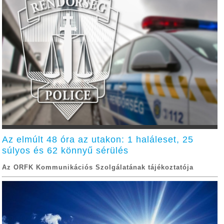
Az elmúlt 48 óra az utakon: 1 haláleset, 25
súlyos és 62 könnyű sérülés
Az ORFK Kommunikációs Szolgálatának tájékoztatója