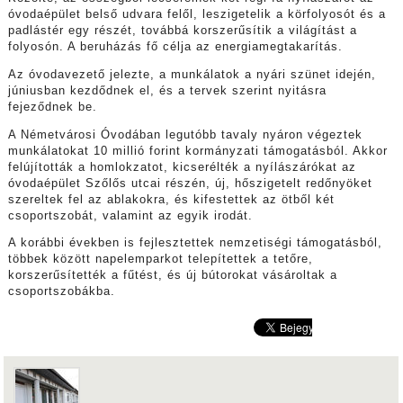
óvodaépület belső udvara felől, leszigetelik a körfolyosót és a
padlástér egy részét, továbbá korszerűsítik a világítást a
folyosón. A beruházás fő célja az energiamegtakarítás.
Az óvodavezető jelezte, a munkálatok a nyári szünet idején,
júniusban kezdődnek el, és a tervek szerint nyitásra
fejeződnek be.
A Németvárosi Óvodában legutóbb tavaly nyáron végeztek
munkálatokat 10 millió forint kormányzati támogatásból. Akkor
felújították a homlokzatot, kicserélték a nyílászárókat az
óvodaépület Szőlős utcai részén, új, hőszigetelt redőnyöket
szereltek fel az ablakokra, és kifestettek az ötből két
csoportszobát, valamint az egyik irodát.
A korábbi években is fejlesztettek nemzetiségi támogatásból,
többek között napelemparkot telepítettek a tetőre,
korszerűsítették a fűtést, és új bútorokat vásároltak a
csoportszobákba.