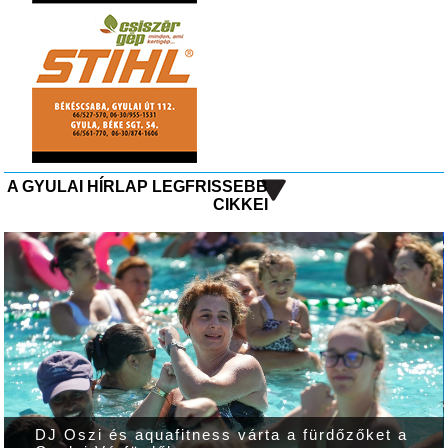
A GYULAI HÍRLAP LEGFRISSEBB
CIKKEI
DJ Oszi és aquafitness várta a fürdőzőket a