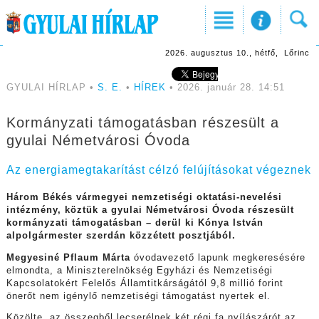
2026. augusztus 10., hétfő, Lőrinc
GYULAI HÍRLAP •
S. E.
•
HÍREK
• 2026. január 28. 14:51
Kormányzati támogatásban részesült a
gyulai Németvárosi Óvoda
Az energiamegtakarítást célzó felújításokat végeznek
Három Békés vármegyei nemzetiségi oktatási-nevelési
intézmény, köztük a gyulai Németvárosi Óvoda részesült
kormányzati támogatásban – derül ki Kónya István
alpolgármester szerdán közzétett posztjából.
Megyesiné Pflaum Márta
óvodavezető lapunk megkeresésére
elmondta, a Miniszterelnökség Egyházi és Nemzetiségi
Kapcsolatokért Felelős Államtitkárságától 9,8 millió forint
önerőt nem igénylő nemzetiségi támogatást nyertek el.
Közölte, az összegből lecserélnek két régi fa nyílászárót az