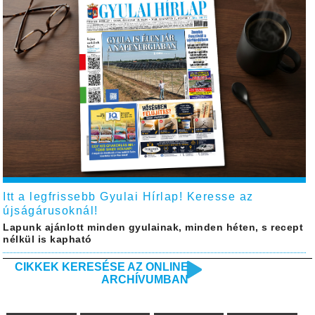
Itt a legfrissebb Gyulai Hírlap! Keresse az
újságárusoknál!
Lapunk ajánlott minden gyulainak, minden héten, s recept
nélkül is kapható
CIKKEK KERESÉSE AZ ONLINE
ARCHÍVUMBAN