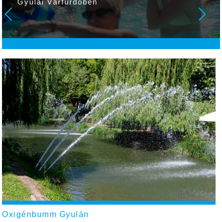
Gyulai Várfürdőben
Oxigénbumm Gyulán