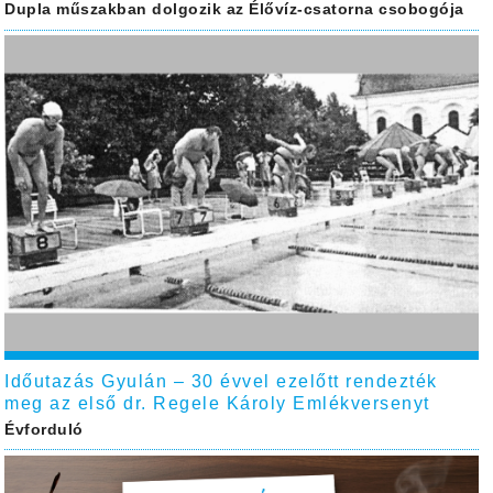
Dupla műszakban dolgozik az Élővíz-csatorna csobogója
Időutazás Gyulán – 30 évvel ezelőtt rendezték
meg az első dr. Regele Károly Emlékversenyt
Évforduló