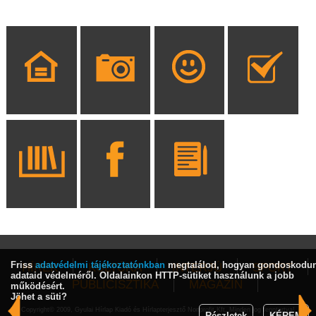
Friss
adatvédelmi tájékoztatónkban
megtalálod, hogyan gondoskodu
HÍREK
KULTÚRA
INTERJÚ
SPORT
adataid védelméről. Oldalainkon HTTP-sütiket használunk a jobb
PUBLICISZTIKA
MAGAZIN
működésért.
Jöhet a süti?
Copyright© 2009, Gyulai Hírlap Kiadó és Hírlapterjesztő Nonprofit Kft. Minden jog fenntartva!
Részletek
KÉREM