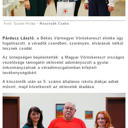
Fotó: Gyulai Hírlap –
Rusznyák Csaba
Párducz László
, a Békés Vármegyei Vöröskereszt elnöke úgy
fogalmazott, a véradók csendben, szerényen, elvárások nélkül
tesznek csodát.
Az ünnepségen bejelentették: a Magyar Vöröskereszt országos
vezetősége támogatói oklevelet adományozott a gyulai
önkormányzatnak a véradómozgalomban kifejtett
tevékenységükért.
A köszöntők után az 5. számú általános iskola diákjai adtak
műsort, majd következett az oklevelek átadása.