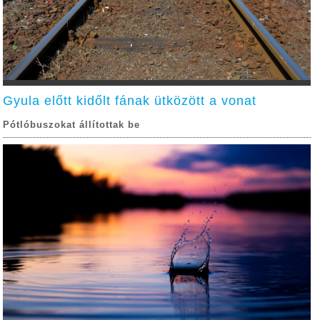
Gyula előtt kidőlt fának ütközött a vonat
Pótlóbuszokat állítottak be