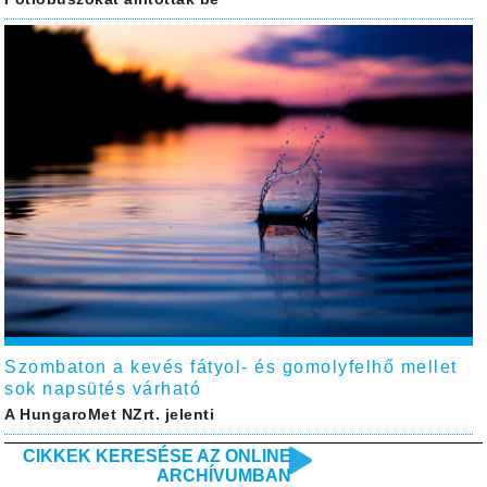
Szombaton a kevés fátyol- és gomolyfelhő mellet
sok napsütés várható
A HungaroMet NZrt. jelenti
CIKKEK KERESÉSE AZ ONLINE
ARCHÍVUMBAN