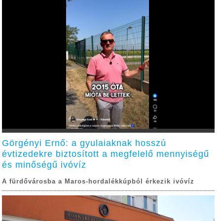
Görgényi Ernő: a gyulaiaknak hosszú
évtizedekre biztosított a megfelelő mennyiségű
és minőségű ivóvíz
A fürdővárosba a Maros-hordalékkúpból érkezik ivóvíz