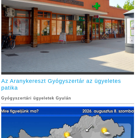
Az Aranykereszt Gyógyszertár az ügyeletes
patika
Gyógyszertári ügyeletek Gyulán