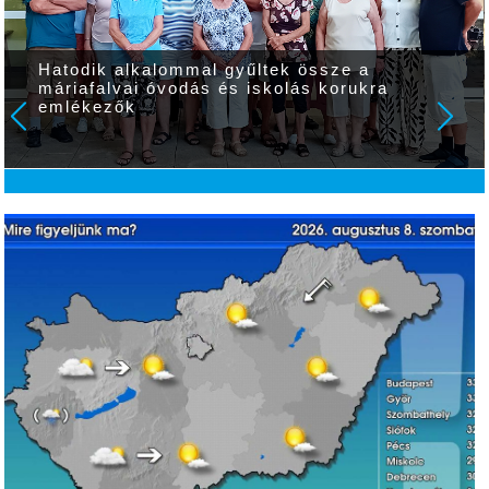
Hatodik alkalommal gyűltek össze a
máriafalvai óvodás és iskolás korukra
emlékezők