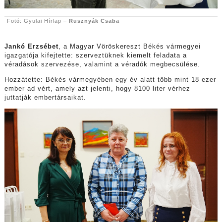
Fotó: Gyulai Hírlap –
Rusznyák Csaba
Jankó Erzsébet
, a Magyar Vöröskereszt Békés vármegyei
igazgatója kifejtette: szerveztüknek kiemelt feladata a
véradások szervezése, valamint a véradók megbecsülése.
Hozzátette: Békés vármegyében egy év alatt több mint 18 ezer
ember ad vért, amely azt jelenti, hogy 8100 liter vérhez
juttatják embertársaikat.