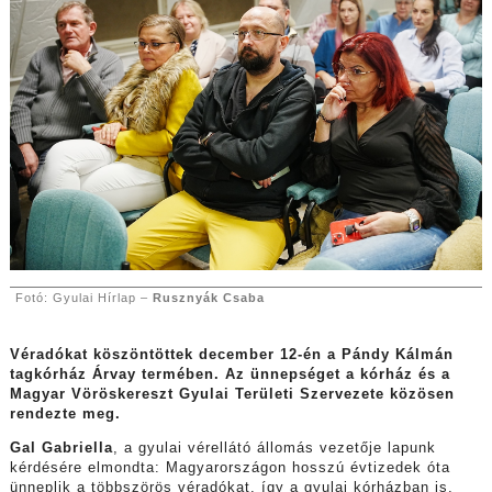
Fotó: Gyulai Hírlap –
Rusznyák Csaba
Véradókat köszöntöttek december 12-én a Pándy Kálmán
tagkórház Árvay termében. Az ünnepséget a kórház és a
Magyar Vöröskereszt Gyulai Területi Szervezete közösen
rendezte meg.
Gal Gabriella
, a gyulai vérellátó állomás vezetője lapunk
kérdésére elmondta: Magyarországon hosszú évtizedek óta
ünneplik a többszörös véradókat, így a gyulai kórházban is,