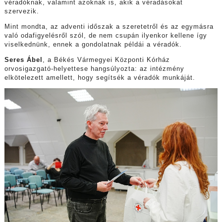
véradóknak, valamint azoknak is, akik a véradásokat
szervezik.
Mint mondta, az adventi időszak a szeretetről és az egymásra
való odafigyelésről szól, de nem csupán ilyenkor kellene így
viselkednünk, ennek a gondolatnak példái a véradók.
Seres Ábel
, a Békés Vármegyei Központi Kórház
orvosigazgató-helyettese hangsúlyozta: az intézmény
elkötelezett amellett, hogy segítsék a véradók munkáját.