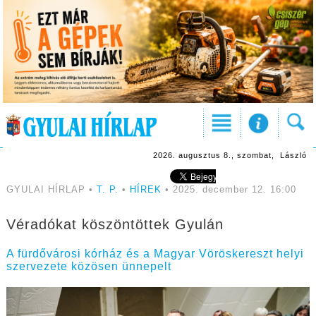
2026. augusztus 8., szombat, László
GYULAI HÍRLAP •
T. P.
•
HÍREK
• 2025. december 12. 16:00
Véradókat köszöntöttek Gyulán
A fürdővárosi kórház és a Magyar Vöröskereszt helyi
szervezete közösen ünnepelt