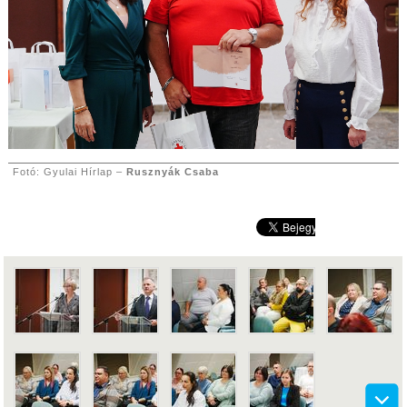
Fotó: Gyulai Hírlap –
Rusznyák Csaba