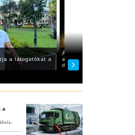
 óvodák és
Gyulán egyelőre nincs s
alatt
vízkorlátozásra
k a
lővíz-