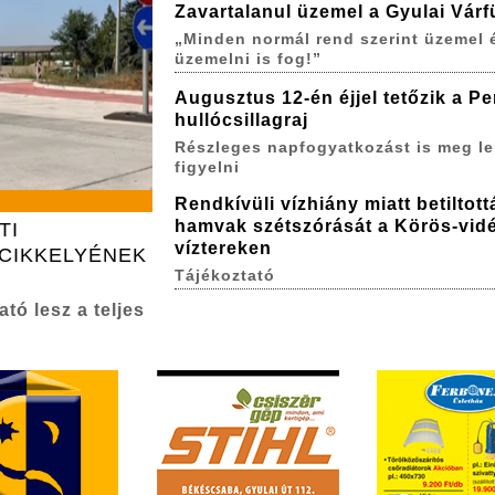
Zavartalanul üzemel a Gyulai Várf
„Minden normál rend szerint üzemel 
üzemelni is fog!”
Augusztus 12-én éjjel tetőzik a P
hullócsillagraj
Részleges napfogyatkozást is meg le
figyelni
Rendkívüli vízhiány miatt betiltott
hamvak szétszórását a Körös-vidé
TI
víztereken
CIKKELYÉNEK
Tájékoztató
tó lesz a teljes