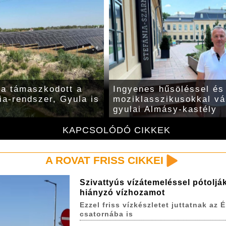
ták a gyulai vár és
Nem zárnak be a gyulai
ületeinek
bölcsődék a hőségriadó 
KAPCSOLÓDÓ CIKKEK
A ROVAT FRISS CIKKEI
Szivattyús vízátemeléssel pótoljá
hiányzó vízhozamot
Ezzel friss vízkészletet juttatnak az É
csatornába is