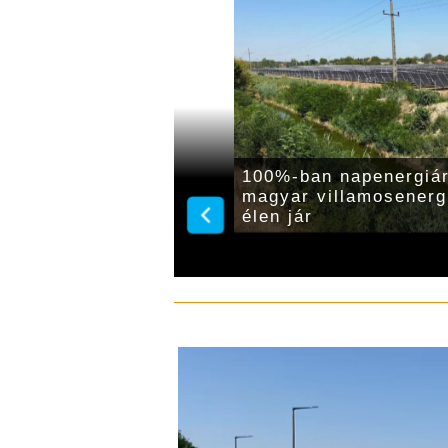
l és
Átmenetileg kikapcsol
 várja a látogatókat a
az Almásy-kastély ép
ly
díszkivilágítását