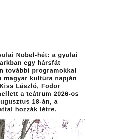
yulai Nobel-hét: a gyulai
parkban egy hársfát
jén további programokkal
 a magyar kultúra napján
Kiss László, Fodor
ellett a teátrum 2026-os
ugusztus 18-án, a
ttal hozzák létre.