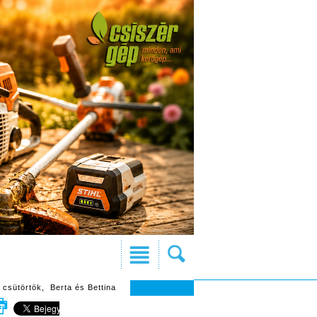
 csütörtök, Berta és Bettina