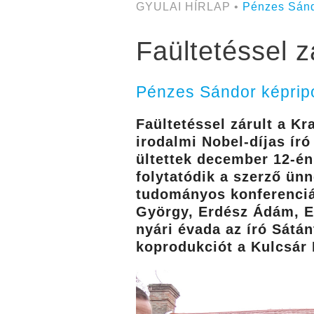
GYULAI HÍRLAP •
Pénzes Sán
Faültetéssel z
Pénzes Sándor képripo
Faültetéssel zárult a Kr
irodalmi Nobel-díjas író
ültettek december 12-én 
folytatódik a szerző ün
tudományos konferenciát
György, Erdész Ádám, El
nyári évada az író Sátá
koprodukciót a Kulcsár N