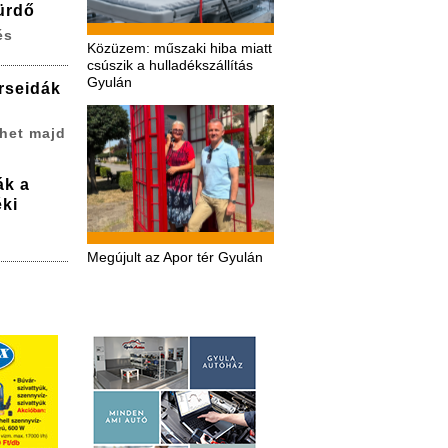
ürdő
és
Közüzem: műszaki hiba miatt
csúszik a hulladékszállítás
Gyulán
erseidák
het majd
ák a
ki
Megújult az Apor tér Gyulán