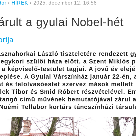
dor
•
HÍREK
• 2025. december 12. 16:58
árult a gyulai Nobel-hét
rtja
asznahorkai László tiszteletére rendezett g
 egykori szülői háza előtt, a Szent Miklós 
a képviselő-testület tagjai. A jövő év ele
neplése. A Gyulai Várszínház január 22-én,
 és felolvasóestet szervez mások mellett 
ek Tibor és Smid Róbert részvételével. Em
ntangó című művének bemutatójával zárul a
oémi Tellabor kortárs táncszínházi társula