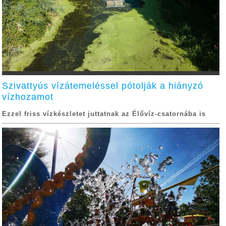
Szivattyús vízátemeléssel pótolják a hiányzó
vízhozamot
Ezzel friss vízkészletet juttatnak az Élővíz-csatornába is