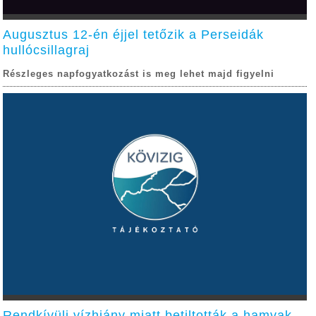
Augusztus 12-én éjjel tetőzik a Perseidák
hullócsillagraj
Részleges napfogyatkozást is meg lehet majd figyelni
Rendkívüli vízhiány miatt betiltották a hamvak