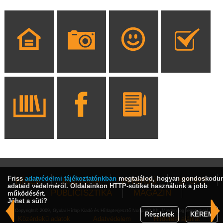
Friss
adatvédelmi tájékoztatónkban
megtalálod, hogyan gondoskodu
HÍREK
KULTÚRA
INTERJÚ
SPORT
adataid védelméről. Oldalainkon HTTP-sütiket használunk a jobb
PUBLICISZTIKA
MAGAZIN
működésért.
Jöhet a süti?
Copyright© 2009, Gyulai Hírlap Kiadó és Hírlapterjesztő Nonprofit Kft. Minden jog fenntartva!
Részletek
KÉREM
Közérdekű adatok
Adatvédelem
Hirdetési ajánlat