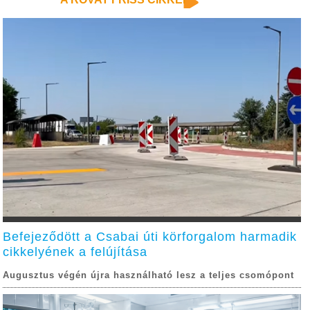
Befejeződött a Csabai úti körforgalom harmadik
cikkelyének a felújítása
Augusztus végén újra használható lesz a teljes csomópont