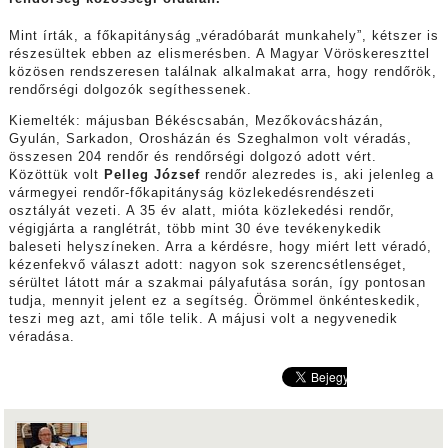
Mint írták, a főkapitányság „véradóbarát munkahely”, kétszer is
részesültek ebben az elismerésben. A Magyar Vöröskereszttel
közösen rendszeresen találnak alkalmakat arra, hogy rendőrök,
rendőrségi dolgozók segíthessenek.
Kiemelték: májusban Békéscsabán, Mezőkovácsházán,
Gyulán, Sarkadon, Orosházán és Szeghalmon volt véradás,
összesen 204 rendőr és rendőrségi dolgozó adott vért.
Közöttük volt
Pelleg József
rendőr alezredes is, aki jelenleg a
vármegyei rendőr-főkapitányság közlekedésrendészeti
osztályát vezeti. A 35 év alatt, mióta közlekedési rendőr,
végigjárta a ranglétrát, több mint 30 éve tevékenykedik
baleseti helyszíneken. Arra a kérdésre, hogy miért lett véradó,
kézenfekvő választ adott: nagyon sok szerencsétlenséget,
sérültet látott már a szakmai pályafutása során, így pontosan
tudja, mennyit jelent ez a segítség. Örömmel önkénteskedik,
teszi meg azt, ami tőle telik. A májusi volt a negyvenedik
véradása.