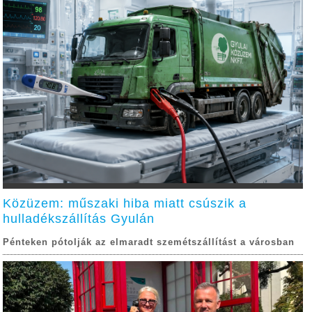
Közüzem: műszaki hiba miatt csúszik a
hulladékszállítás Gyulán
Pénteken pótolják az elmaradt szemétszállítást a városban