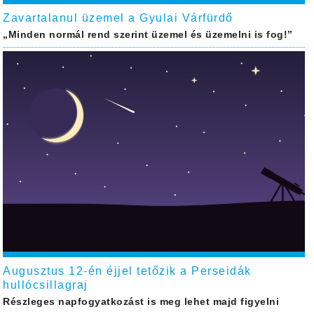
Zavartalanul üzemel a Gyulai Várfürdő
„Minden normál rend szerint üzemel és üzemelni is fog!”
Augusztus 12-én éjjel tetőzik a Perseidák
hullócsillagraj
Részleges napfogyatkozást is meg lehet majd figyelni