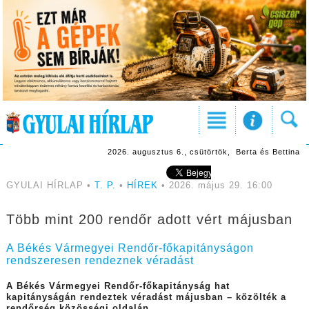
2026. augusztus 6., csütörtök, Berta és Bettina
GYULAI HÍRLAP •
T. P.
•
HÍREK
• 2026. május 29. 16:00
Több mint 200 rendőr adott vért májusban
A Békés Vármegyei Rendőr-főkapitányságon
rendszeresen rendeznek véradást
A Békés Vármegyei Rendőr-főkapitányság hat
kapitányságán rendeztek véradást májusban – közölték a
rendőrség közösségi oldalán.