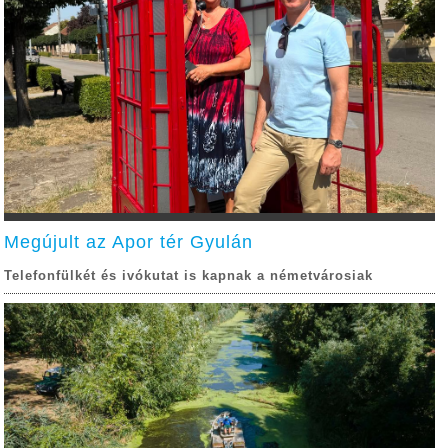
Megújult az Apor tér Gyulán
Telefonfülkét és ivókutat is kapnak a németvárosiak