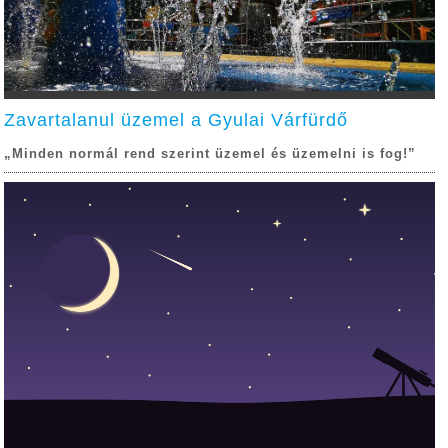
Zavartalanul üzemel a Gyulai Várfürdő
„Minden normál rend szerint üzemel és üzemelni is fog!”