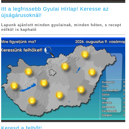
Itt a legfrissebb Gyulai Hírlap! Keresse az
újságárusoknál!
Lapunk ajánlott minden gyulainak, minden héten, s recept
nélkül is kapható
Keresd a felhőt!