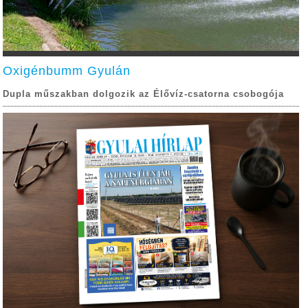
Oxigénbumm Gyulán
Dupla műszakban dolgozik az Élővíz-csatorna csobogója