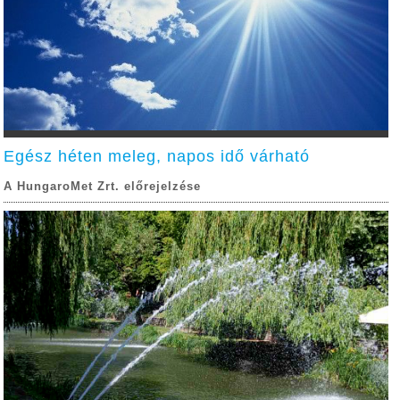
Egész héten meleg, napos idő várható
A HungaroMet Zrt. előrejelzése