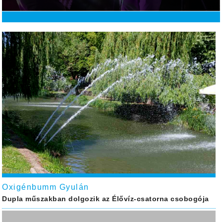
Oxigénbumm Gyulán
Dupla műszakban dolgozik az Élővíz-csatorna csobogója