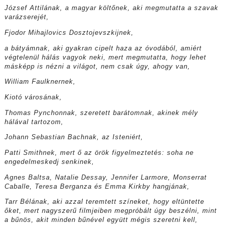
József Attilának, a magyar költőnek, aki megmutatta a szavak
varázserejét,
Fjodor Mihajlovics Dosztojevszkijnek,
a bátyámnak, aki gyakran cipelt haza az óvodából, amiért
végtelenül hálás vagyok neki, mert megmutatta, hogy lehet
másképp is nézni a világot, nem csak úgy, ahogy van,
William Faulknernek,
Kiotó városának,
Thomas Pynchonnak, szeretett barátomnak, akinek mély
hálával tartozom,
Johann Sebastian Bachnak, az Isteniért,
Patti Smithnek, mert ő az örök figyelmeztetés: soha ne
engedelmeskedj senkinek,
Agnes Baltsa, Natalie Dessay, Jennifer Larmore, Monserrat
Caballe, Teresa Berganza és Emma Kirkby hangjának,
Tarr Bélának, aki azzal teremtett színeket, hogy eltüntette
őket, mert nagyszerű filmjeiben megpróbált úgy beszélni, mint
a bűnös, akit minden bűnével együtt mégis szeretni kell,