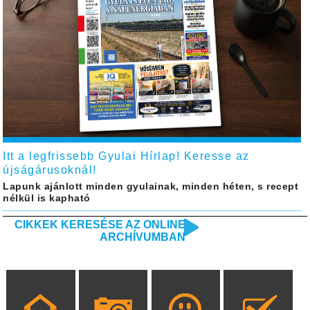
Itt a legfrissebb Gyulai Hírlap! Keresse az
újságárusoknál!
Lapunk ajánlott minden gyulainak, minden héten, s recept
nélkül is kapható
CIKKEK KERESÉSE AZ ONLINE
ARCHÍVUMBAN