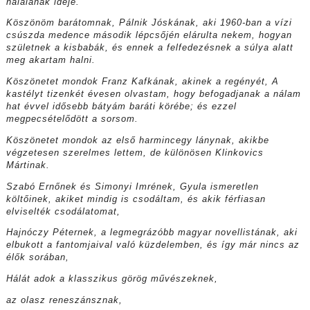
halálának ideje.
Köszönöm barátomnak, Pálnik Jóskának, aki 1960-ban a vízi
csúszda medence második lépcsőjén elárulta nekem, hogyan
születnek a kisbabák, és ennek a felfedezésnek a súlya alatt
meg akartam halni.
Köszönetet mondok Franz Kafkának, akinek a regényét, A
kastélyt tizenkét évesen olvastam, hogy befogadjanak a nálam
hat évvel idősebb bátyám baráti körébe; és ezzel
megpecsételődött a sorsom.
Köszönetet mondok az első harmincegy lánynak, akikbe
végzetesen szerelmes lettem, de különösen Klinkovics
Mártinak.
Szabó Ernőnek és Simonyi Imrének, Gyula ismeretlen
költőinek, akiket mindig is csodáltam, és akik férfiasan
elviselték csodálatomat,
Hajnóczy Péternek, a legmegrázóbb magyar novellistának, aki
elbukott a fantomjaival való küzdelemben, és így már nincs az
élők sorában,
Hálát adok a klasszikus görög művészeknek,
az olasz reneszánsznak,