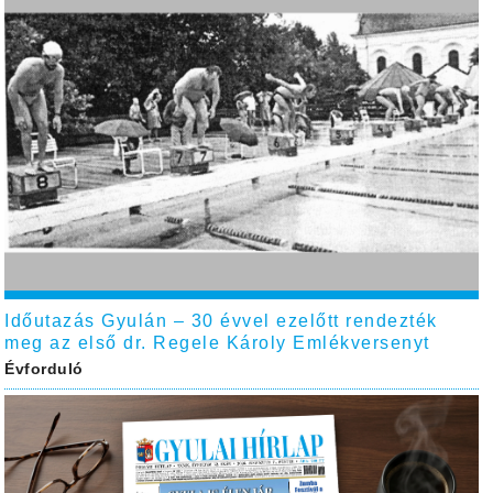
Időutazás Gyulán – 30 évvel ezelőtt rendezték
meg az első dr. Regele Károly Emlékversenyt
Évforduló