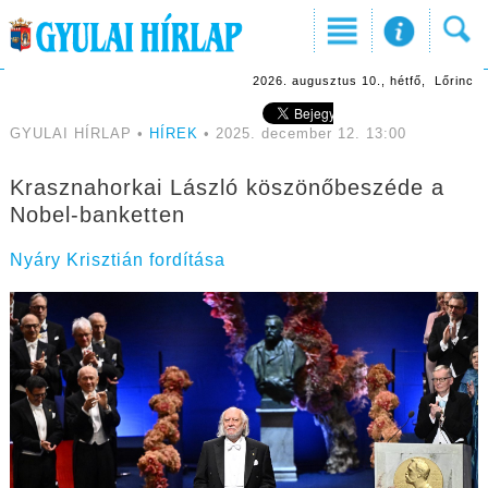
2026. augusztus 10., hétfő, Lőrinc
GYULAI HÍRLAP •
HÍREK
• 2025. december 12. 13:00
Krasznahorkai László köszönőbeszéde a
Nobel-banketten
Nyáry Krisztián fordítása