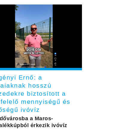
gényi Ernő: a
laiaknak hosszú
zedekre biztosított a
felelő mennyiségű és
őségű ivóvíz
rdővárosba a Maros-
alékkúpból érkezik ivóvíz