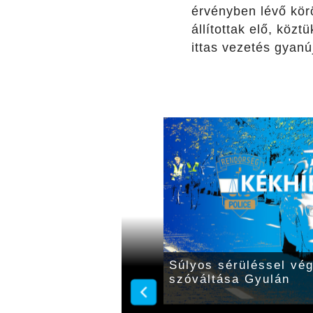
érvényben lévő kör
állítottak elő, köz
ittas vezetés gyanú
 utakon: 12 súlyos és
Súlyos sérüléssel végz
szóváltása Gyulán