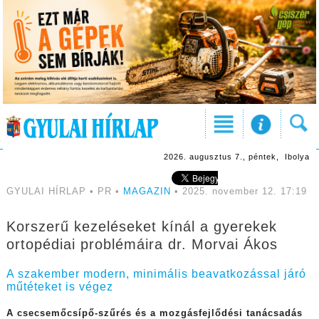
2026. augusztus 7., péntek, Ibolya
GYULAI HÍRLAP • PR •
MAGAZIN
• 2025. november 12. 17:19
Korszerű kezeléseket kínál a gyerekek
ortopédiai problémáira dr. Morvai Ákos
A szakember modern, minimális beavatkozással járó
műtéteket is végez
A csecsemőcsípő-szűrés és a mozgásfejlődési tanácsadás