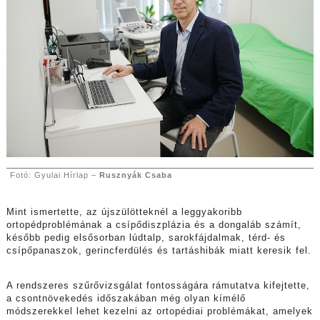
Fotó: Gyulai Hírlap –
Rusznyák Csaba
Mint ismertette, az újszülötteknél a leggyakoribb
ortopédproblémának a csípődiszplázia és a dongaláb számít,
később pedig elsősorban lúdtalp, sarokfájdalmak, térd- és
csípőpanaszok, gerincferdülés és tartáshibák miatt keresik fel.
A rendszeres szűrővizsgálat fontosságára rámutatva kifejtette,
a csontnövekedés időszakában még olyan kímélő
módszerekkel lehet kezelni az ortopédiai problémákat, amelyek