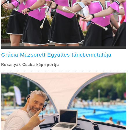
Grácia Mazsorett Együttes táncbemutatója
Rusznyák Csaba képriportja