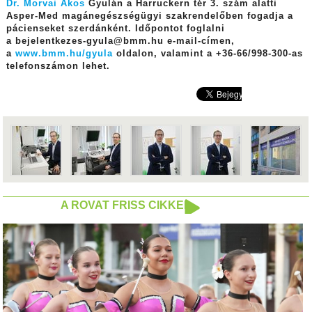
Dr. Morvai Ákos
Gyulán a Harruckern tér 3. szám alatti
Asper-Med magánegészségügyi szakrendelőben fogadja a
pácienseket szerdánként. Időpontot foglalni
a bejelentkezes-gyula@bmm.hu e-mail-címen,
a
www.bmm.hu/gyula
oldalon, valamint a +36-66/998-300-as
telefonszámon lehet.
A ROVAT FRISS CIKKEI