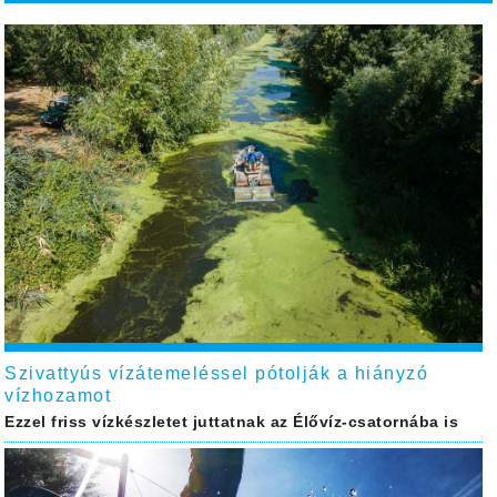
Szivattyús vízátemeléssel pótolják a hiányzó
vízhozamot
Ezzel friss vízkészletet juttatnak az Élővíz-csatornába is