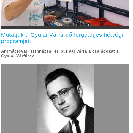
Mutatjuk a Gyulai Várfürdő fergeteges hétvégi
programjait
Animációval, színházzal és bulival várja a családokat a
Gyulai Várfürdő