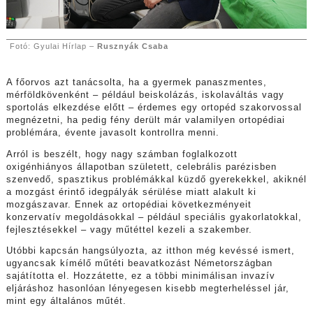
Fotó: Gyulai Hírlap –
Rusznyák Csaba
A főorvos azt tanácsolta, ha a gyermek panaszmentes,
mérföldkövenként – például beiskolázás, iskolaváltás vagy
sportolás elkezdése előtt – érdemes egy ortopéd szakorvossal
megnézetni, ha pedig fény derült már valamilyen ortopédiai
problémára, évente javasolt kontrollra menni.
Arról is beszélt, hogy nagy számban foglalkozott
oxigénhiányos állapotban született, celebrális parézisben
szenvedő, spasztikus problémákkal küzdő gyerekekkel, akiknél
a mozgást érintő idegpályák sérülése miatt alakult ki
mozgászavar. Ennek az ortopédiai következményeit
konzervatív megoldásokkal – például speciális gyakorlatokkal,
fejlesztésekkel – vagy műtéttel kezeli a szakember.
Utóbbi kapcsán hangsúlyozta, az itthon még kevéssé ismert,
ugyancsak kímélő műtéti beavatkozást Németországban
sajátította el. Hozzátette, ez a többi minimálisan invazív
eljáráshoz hasonlóan lényegesen kisebb megterheléssel jár,
mint egy általános műtét.