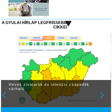
A GYULAI HÍRLAP LEGFRISSEBB
CIKKEI
Heves zivatarok és intenzív csapadék
várható