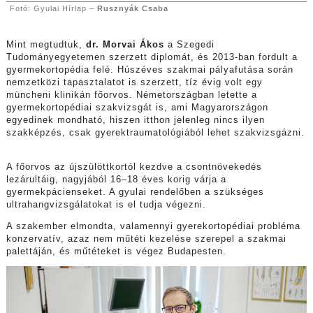
Fotó: Gyulai Hírlap –
Rusznyák Csaba
Mint megtudtuk,
dr. Morvai Ákos
a Szegedi
Tudományegyetemen szerzett diplomát, és 2013-ban fordult a
gyermekortopédia felé. Húszéves szakmai pályafutása során
nemzetközi tapasztalatot is szerzett, tíz évig volt egy
müncheni klinikán főorvos. Németországban letette a
gyermekortopédiai szakvizsgát is, ami Magyarországon
egyedinek mondható, hiszen itthon jelenleg nincs ilyen
szakképzés, csak gyerektraumatológiából lehet szakvizsgázni.
A főorvos az újszülöttkortól kezdve a csontnövekedés
lezárultáig, nagyjából 16–18 éves korig várja a
gyermekpácienseket. A gyulai rendelőben a szükséges
ultrahangvizsgálatokat is el tudja végezni.
A szakember elmondta, valamennyi gyerekortopédiai probléma
konzervatív, azaz nem műtéti kezelése szerepel a szakmai
palettáján, és műtéteket is végez Budapesten.