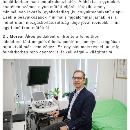
felnőttkorban már nem alkalmazhatók. Aláhúzta, a gyerekek
esetében számos olyan műtéti eljárás létezik, amely
minimálisan invazív, gyakorlatilag „kulcslyuktechnikán” alapul.
Ezek a beavatkozások minimális fájdalommal járnak, és a
műtét utáni mozgáskorlátozottság ideje jóval rövidebb, mint
egy felnőttkori műtétnél.
Dr. Morvai Ákos
példaként említette a felnőttkori
lábdeformitást megelőző lúdtalpműtétet, amelyet a régióban
rajta kívül más nem végez. Ez egy pici metszéssel jár, míg
felnőttkorban több csontot is át kell vágni – világított rá.