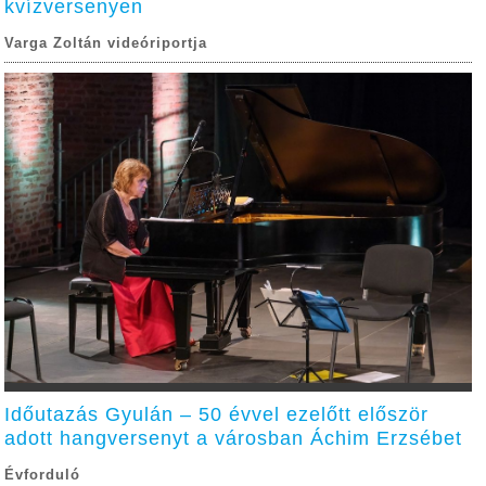
kvízversenyen
Varga Zoltán videóriportja
Időutazás Gyulán – 50 évvel ezelőtt először
adott hangversenyt a városban Áchim Erzsébet
Évforduló