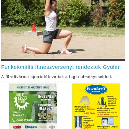
Funkcionális fitneszversenyt rendeztek Gyulán
A fürdővárosi sportolók voltak a legeredményesebbek