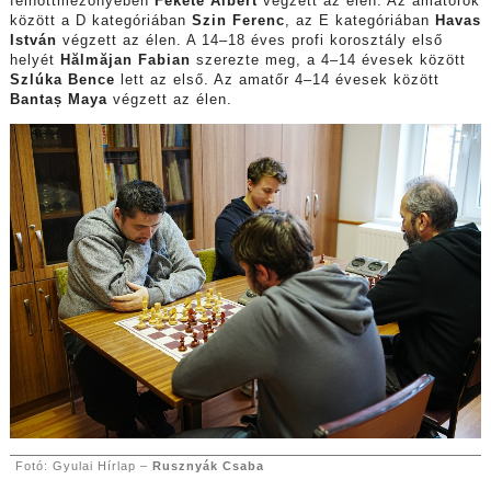
felnőttmezőnyében
Fekete Albert
végzett az élen. Az amatőrök
között a D kategóriában
Szin Ferenc
, az E kategóriában
Havas
István
végzett az élen. A 14–18 éves profi korosztály első
helyét
Hălmăjan Fabian
szerezte meg, a 4–14 évesek között
Szlúka Bence
lett az első. Az amatőr 4–14 évesek között
Bantaș Maya
végzett az élen.
Fotó: Gyulai Hírlap –
Rusznyák Csaba