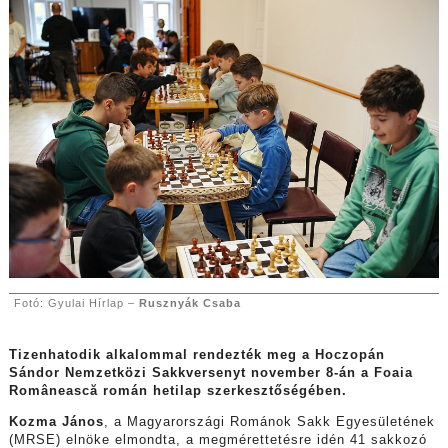
Fotó: Gyulai Hírlap –
Rusznyák Csaba
Tizenhatodik alkalommal rendezték meg a Hoczopán
Sándor Nemzetközi Sakkversenyt november 8-án a Foaia
Românească román hetilap szerkesztőségében.
Kozma János
, a Magyarországi Románok Sakk Egyesületének
(MRSE) elnöke elmondta, a megmérettetésre idén 41 sakkozó