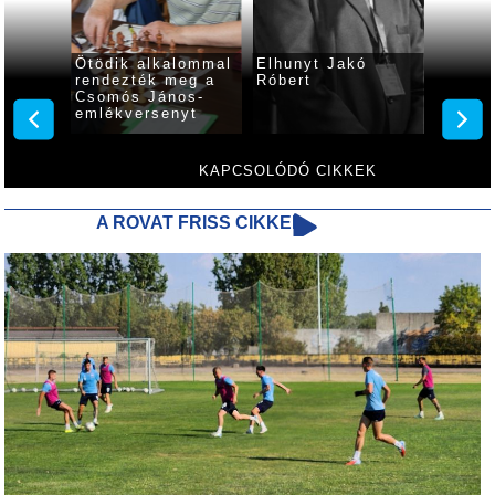
 és
Ötödik alkalommal
Elhunyt Jakó
Harmi
n
rendezték meg a
Róbert
alkal
rult az
Csomós János-
emlék
emlékversenyt
Gyöngy
a sak
KAPCSOLÓDÓ CIKKEK
A ROVAT FRISS CIKKEI