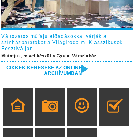
Változatos műfajú előadásokkal várják a
színházbarátokat a Világirodalmi Klasszikusok
Fesztiválján
Mutatjuk, mivel készül a Gyulai Várszínház
CIKKEK KERESÉSE AZ ONLINE
ARCHÍVUMBAN