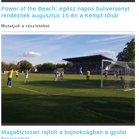
Power of the Beach: egész napos buliversenyt
rendeznek augusztus 15-én a Kempf-tónál
Mutatjuk a részleteket
Magabiztosan rajtolt a bajnokságban a gyulai