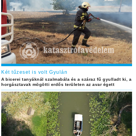
Két tűzeset is volt Gyulán
A bicerei tanyáknál szalmabála és a száraz fű gyulladt ki, a
horgásztavak mögötti erdős területen az avar égett