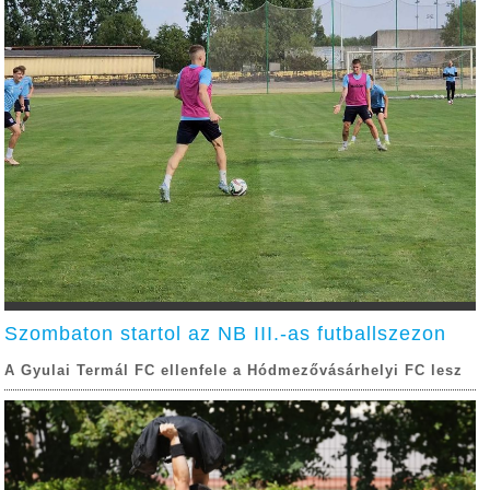
Szombaton startol az NB III.-as futballszezon
A Gyulai Termál FC ellenfele a Hódmezővásárhelyi FC lesz