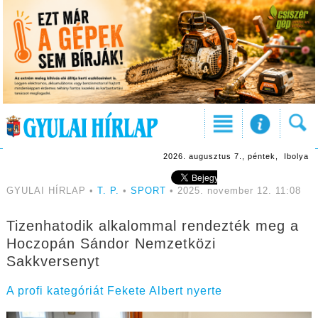
2026. augusztus 7., péntek, Ibolya
GYULAI HÍRLAP •
T. P.
•
SPORT
• 2025. november 12. 11:08
Tizenhatodik alkalommal rendezték meg a
Hoczopán Sándor Nemzetközi
Sakkversenyt
A profi kategóriát Fekete Albert nyerte