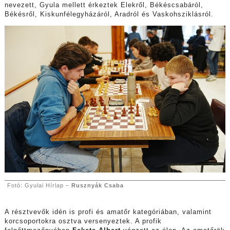
nevezett, Gyula mellett érkeztek Elekről, Békéscsabáról,
Békésről, Kiskunfélegyházáról, Aradról és Vaskohsziklásról.
Fotó: Gyulai Hírlap –
Rusznyák Csaba
A résztvevők idén is profi és amatőr kategóriában, valamint
korcsoportokra osztva versenyeztek. A profik