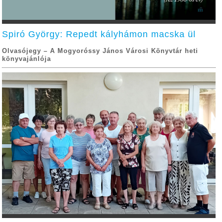
Spiró György: Repedt kályhámon macska ül
Olvasójegy – A Mogyoróssy János Városi Könyvtár heti
könyvajánlója