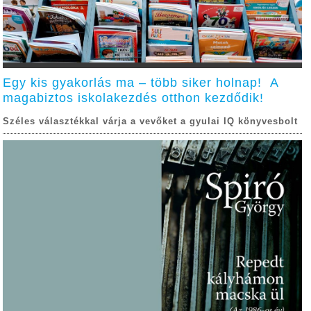
Egy kis gyakorlás ma – több siker holnap! A
magabiztos iskolakezdés otthon kezdődik!
Széles választékkal várja a vevőket a gyulai IQ könyvesbolt