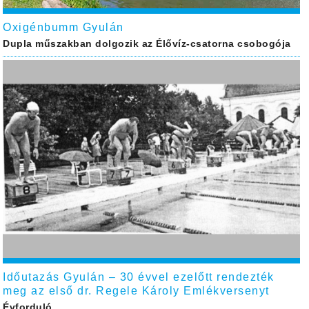
Oxigénbumm Gyulán
Dupla műszakban dolgozik az Élővíz-csatorna csobogója
Időutazás Gyulán – 30 évvel ezelőtt rendezték
meg az első dr. Regele Károly Emlékversenyt
Évforduló