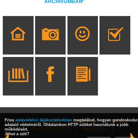
ARCHÍVUMBAN
Friss
adatvédelmi tájékoztatónkban
megtalálod, hogyan gondoskodu
HÍREK
KULTÚRA
INTERJÚ
SPORT
adataid védelméről. Oldalainkon HTTP-sütiket használunk a jobb
PUBLICISZTIKA
MAGAZIN
működésért.
Jöhet a süti?