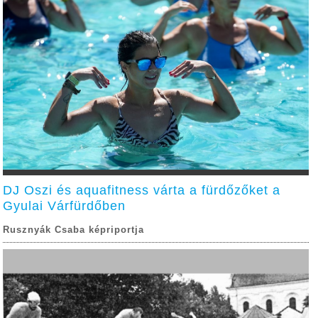
DJ Oszi és aquafitness várta a fürdőzőket a
Gyulai Várfürdőben
Rusznyák Csaba képriportja