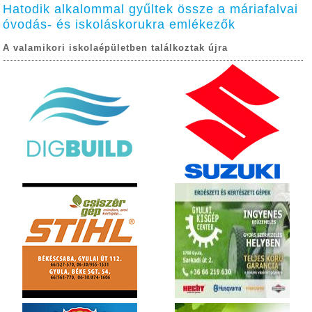
Hatodik alkalommal gyűltek össze a máriafalvai
óvodás- és iskoláskorukra emlékezők
A valamikori iskolaépületben találkoztak újra