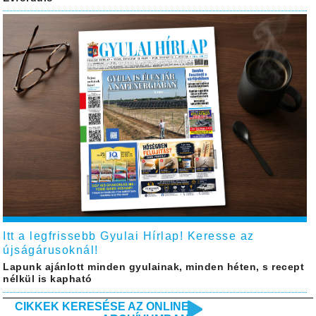
Itt a legfrissebb Gyulai Hírlap! Keresse az
újságárusoknál!
Lapunk ajánlott minden gyulainak, minden héten, s recept
nélkül is kapható
CIKKEK KERESÉSE AZ ONLINE