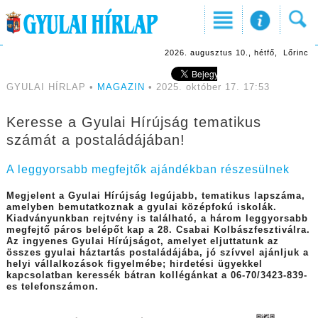
2026. augusztus 10., hétfő, Lőrinc
GYULAI HÍRLAP •
MAGAZIN
• 2025. október 17. 17:53
Keresse a Gyulai Hírújság tematikus
számát a postaládájában!
A leggyorsabb megfejtők ajándékban részesülnek
Megjelent a Gyulai Hírújság legújabb, tematikus lapszáma,
amelyben bemutatkoznak a gyulai középfokú iskolák.
Kiadványunkban rejtvény is található, a három leggyorsabb
megfejtő páros belépőt kap a 28. Csabai Kolbászfesztiválra.
Az ingyenes Gyulai Hírújságot, amelyet eljuttatunk az
összes gyulai háztartás postaládájába, jó szívvel ajánljuk a
helyi vállalkozások figyelmébe; hirdetési ügyekkel
kapcsolatban keressék bátran kollégánkat a 06-70/3423-839-
es telefonszámon.