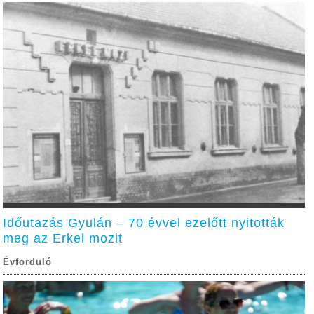
Időutazás Gyulán – 70 évvel ezelőtt nyitották
meg az Erkel mozit
Évforduló