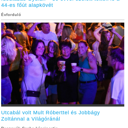
44-es főút alapkövét
Évforduló
Utcabál volt Mult Róberttel és Jobbágy
Zoltánnal a Világóránál