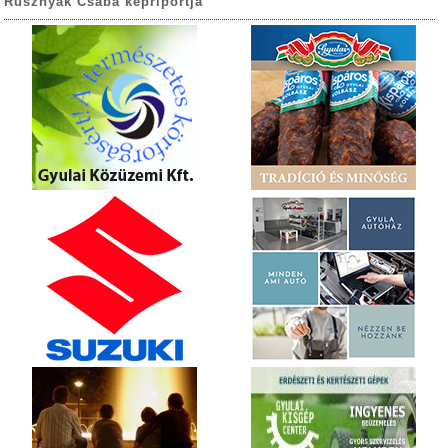
Rusznyák Csaba képriportja