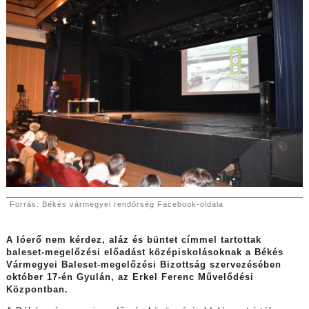
Forrás: Békés vármegyei rendőrség Facebook-oldala
A lóerő nem kérdez, aláz és büntet címmel tartottak
baleset-megelőzési előadást középiskolásoknak a Békés
Vármegyei Baleset-megelőzési Bizottság szervezésében
október 17-én Gyulán, az Erkel Ferenc Művelődési
Központban.