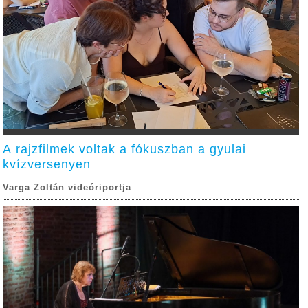
A rajzfilmek voltak a fókuszban a gyulai
kvízversenyen
Varga Zoltán videóriportja