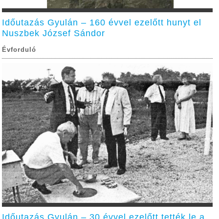
Időutazás Gyulán – 160 évvel ezelőtt hunyt el
Nuszbek József Sándor
Évforduló
Időutazás Gyulán – 30 évvel ezelőtt tették le a