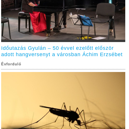
Időutazás Gyulán – 50 évvel ezelőtt először
adott hangversenyt a városban Áchim Erzsébet
Évforduló