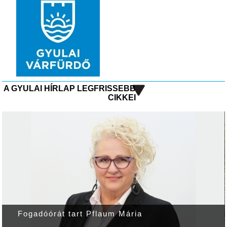
A GYULAI HÍRLAP LEGFRISSEBB
CIKKEI
Fogadóórát tart Pflaum Mária