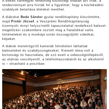
A Békés vármegyei rendőrség közösségi oldalán azt írták, a
rendezvénnyel arra hívták fel a figyelmet, hogy a közlekedési
szabályok betartása életeket menthet.
A diákokat
Bede Sándor
gyulai rendőrkapitány köszöntötte,
majd
Pintér József
, a Veszprémi Rendőrkapitányság
tizennyolc évnyi helyszínelői tapasztalattal rendelkező baleset-
megelőzési szakembere osztott meg a fiatalokkal valós
történeteket és a munkája során összegyűjtött videókat,
képeket.
A diákok menetrögzítő kamerák felvételein láthattak
baleseteket és szabályszegéseket. Kiemelt téma volt a
biztonsági öv használata, de szó esett a sebességtúllépésről,
az elalvás veszélyeiről, a telefonhasználatról és az alkoholról
is – olvasható a posztban.