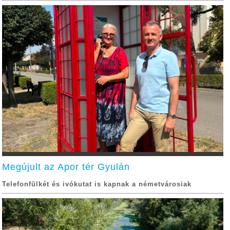
Megújult az Apor tér Gyulán
Telefonfülkét és ivókutat is kapnak a németvárosiak