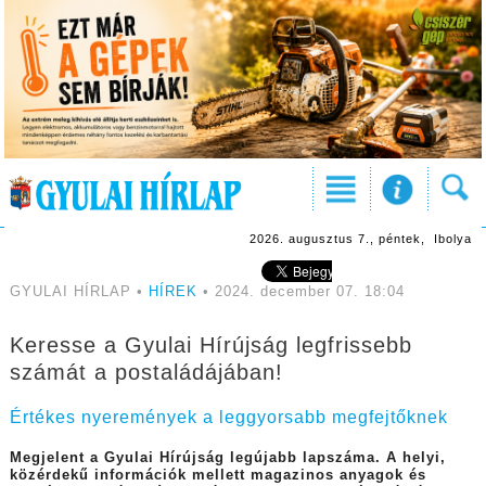
2026. augusztus 7., péntek, Ibolya
GYULAI HÍRLAP •
HÍREK
• 2024. december 07. 18:04
Keresse a Gyulai Hírújság legfrissebb
számát a postaládájában!
Értékes nyeremények a leggyorsabb megfejtőknek
Megjelent a Gyulai Hírújság legújabb lapszáma. A helyi,
közérdekű információk mellett magazinos anyagok és