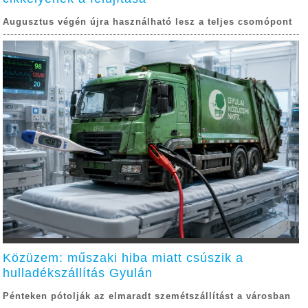
Augusztus végén újra használható lesz a teljes csomópont
Közüzem: műszaki hiba miatt csúszik a
hulladékszállítás Gyulán
Pénteken pótolják az elmaradt szemétszállítást a városban