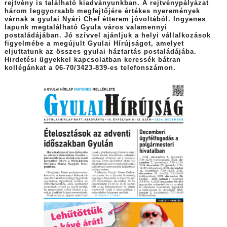
rejtvény is található kiadványunkban. A rejtvénypályázat
három leggyorsabb megfejtőjére értékes nyeremények
várnak a gyulai Nyári Chef étterem jóvoltából. Ingyenes
lapunk megtalálható Gyula város valamennyi
postaládájában. Jó szívvel ajánljuk a helyi vállalkozások
figyelmébe a megújult Gyulai Hírújságot, amelyet
eljuttatunk az összes gyulai háztartás postaládájába.
Hirdetési ügyekkel kapcsolatban keressék bátran
kollégánkat a 06-70/3423-839-es telefonszámon.