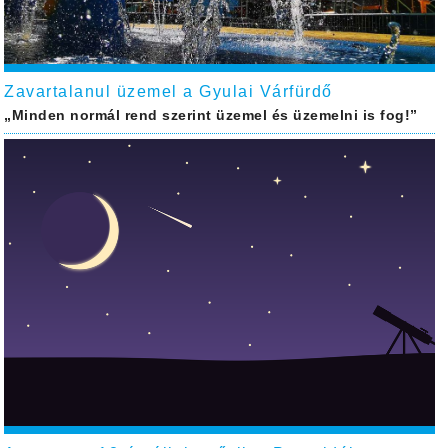
Zavartalanul üzemel a Gyulai Várfürdő
„Minden normál rend szerint üzemel és üzemelni is fog!”