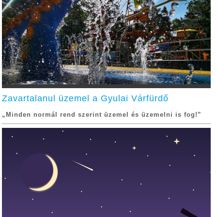
Zavartalanul üzemel a Gyulai Várfürdő
„Minden normál rend szerint üzemel és üzemelni is fog!”