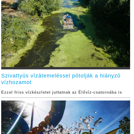
Szivattyús vízátemeléssel pótolják a hiányzó
vízhozamot
Ezzel friss vízkészletet juttatnak az Élővíz-csatornába is