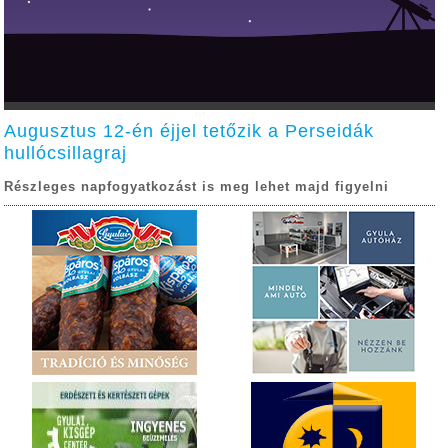
Augusztus 12-én éjjel tetőzik a Perseidák
hullócsillagraj
Részleges napfogyatkozást is meg lehet majd figyelni