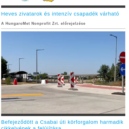
Heves zivatarok és intenzív csapadék várható
A HungaroMet Nonprofit Zrt. előrejelzése
Befejeződött a Csabai úti körforgalom harmadik
cikkelyének a felújítása