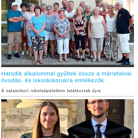
Hatodik alkalommal gyűltek össze a máriafalvai
óvodás- és iskoláskorukra emlékezők
A valamikori iskolaépületben találkoztak újra