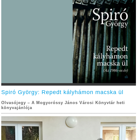
Spiró György: Repedt kályhámon macska ül
Olvasójegy – A Mogyoróssy János Városi Könyvtár heti
könyvajánlója