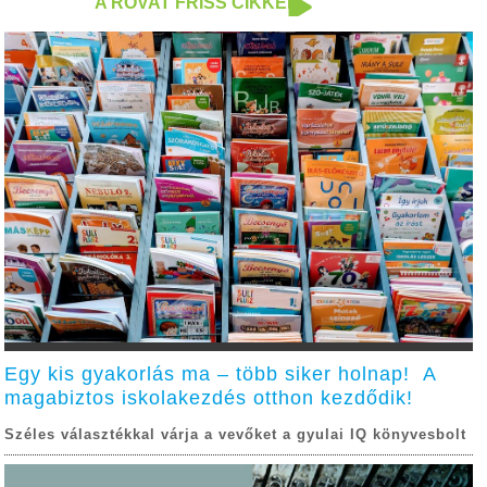
A ROVAT FRISS CIKKEI
Egy kis gyakorlás ma – több siker holnap! A
magabiztos iskolakezdés otthon kezdődik!
Széles választékkal várja a vevőket a gyulai IQ könyvesbolt