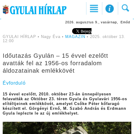
2026. augusztus 9., vasárnap, Emőd
GYULAI HÍRLAP • Nagy Éva •
MAGAZIN
• 2025. október 13.
12:00
Időutazás Gyulán – 15 évvel ezelőtt
avatták fel az 1956-os forradalom
áldozatainak emlékkövét
Évforduló
15 évvel ezelőtt, 2010. október 23-án ünnepélyesen
felavatták az Október 23. téren Gyula és Gyulavári 1956-os
elítéltjeinek emlékkövét, amelyet Csőke Péter kőfaragó
készített el. Görgényi Ernő, M. Szabó András és Erdmann
Gyula leplezte le az új emlékhelyet.