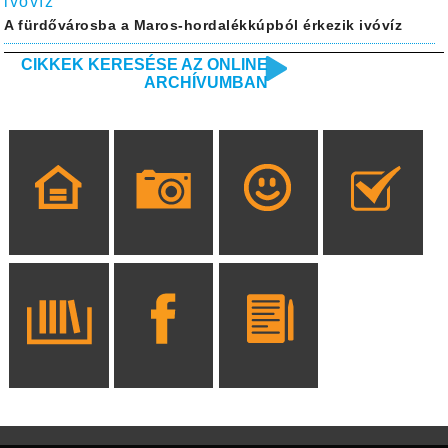
ivóvíz
A fürdővárosba a Maros-hordalékkúpból érkezik ivóvíz
CIKKEK KERESÉSE AZ ONLINE
ARCHÍVUMBAN