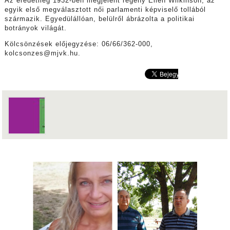
Az eredetileg 1932-ben megjelent regény Ellen Wilkinson, az
egyik első megválasztott női parlamenti képviselő tollából
származik. Egyedülállóan, belülről ábrázolta a politikai
botrányok világát.
Kölcsönzések előjegyzése: 06/66/362-000,
kolcsonzes@mjvk.hu.