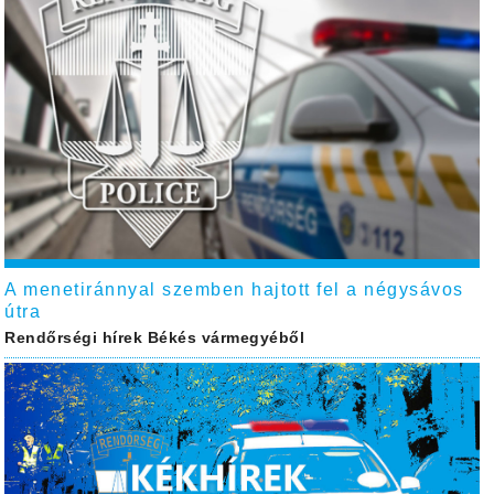
A menetiránnyal szemben hajtott fel a négysávos
útra
Rendőrségi hírek Békés vármegyéből