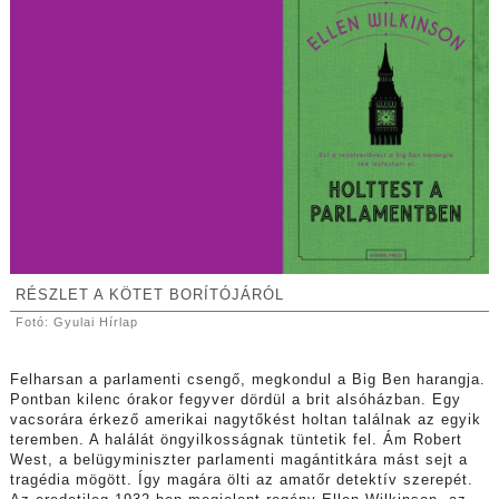
RÉSZLET A KÖTET BORÍTÓJÁRÓL
Fotó: Gyulai Hírlap
Felharsan a parlamenti csengő, megkondul a Big Ben harangja.
Pontban kilenc órakor fegyver dördül a brit alsóházban. Egy
vacsorára érkező amerikai nagytőkést holtan találnak az egyik
teremben. A halálát öngyilkosságnak tüntetik fel. Ám Robert
West, a belügyminiszter parlamenti magántitkára mást sejt a
tragédia mögött. Így magára ölti az amatőr detektív szerepét.