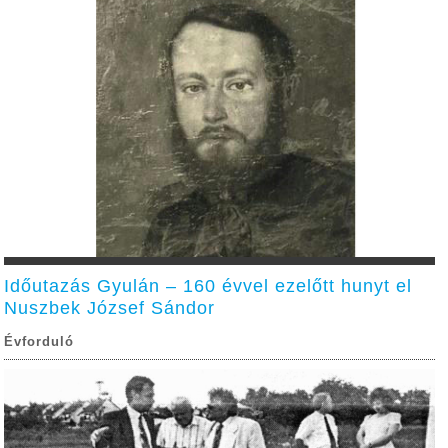
Időutazás Gyulán – 160 évvel ezelőtt hunyt el
Nuszbek József Sándor
Évforduló