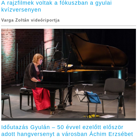
A rajzfilmek voltak a fókuszban a gyulai
kvízversenyen
Varga Zoltán videóriportja
Időutazás Gyulán – 50 évvel ezelőtt először
adott hangversenyt a városban Áchim Erzsébet