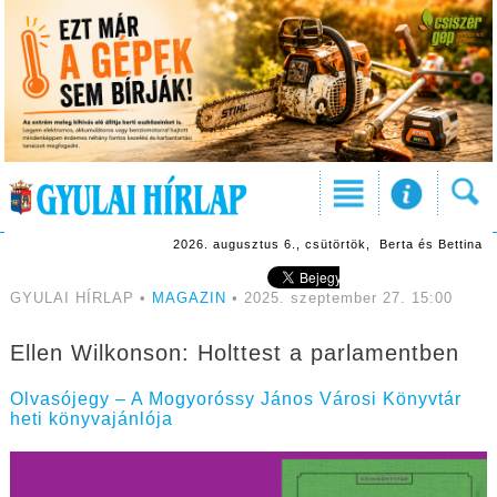
2026. augusztus 6., csütörtök, Berta és Bettina
GYULAI HÍRLAP •
MAGAZIN
• 2025. szeptember 27. 15:00
Ellen Wilkonson: Holttest a parlamentben
Olvasójegy – A Mogyoróssy János Városi Könyvtár
heti könyvajánlója