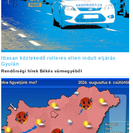
Ittasan közlekedő rolleres ellen indult eljárás
Gyulán
Rendőrségi hírek Békés vármegyéből