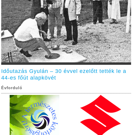
Időutazás Gyulán – 30 évvel ezelőtt tették le a
44-es főút alapkövét
Évforduló