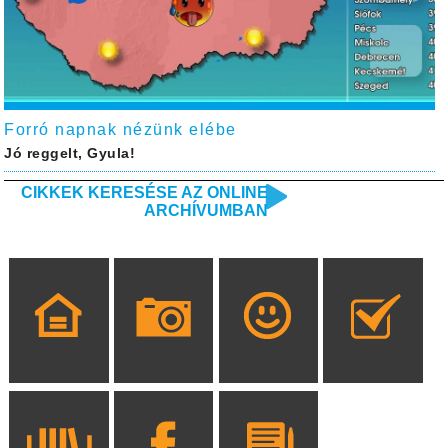
Forró napnak nézünk elébe
Jó reggelt, Gyula!
CIKKEK KERESÉSE AZ ONLINE
ARCHÍVUMBAN