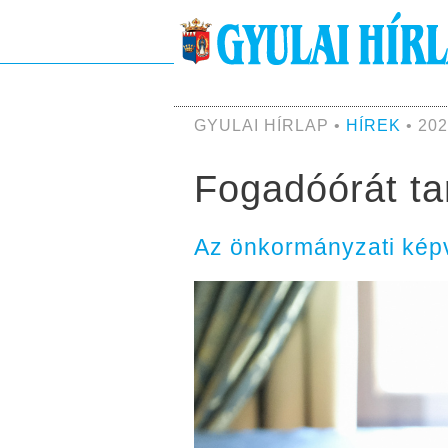
GYULAI HÍRLAP •
HÍREK
• 202
Fogadóórát ta
Az önkormányzati képvi