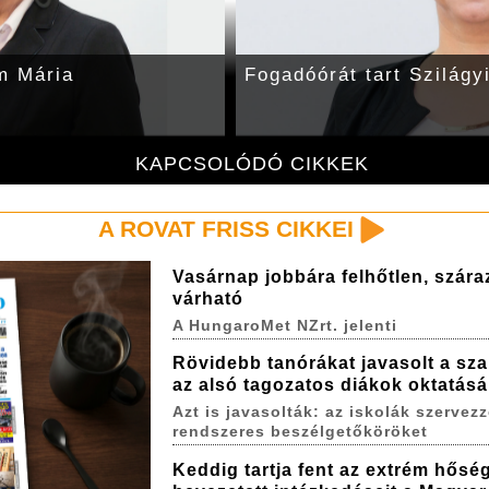
m Mária
Fogadóórát tart Szilágy
KAPCSOLÓDÓ CIKKEK
A ROVAT FRISS CIKKEI
Vasárnap jobbára felhőtlen, szára
várható
A HungaroMet NZrt. jelenti
Rövidebb tanórákat javasolt a sza
az alsó tagozatos diákok oktatás
Azt is javasolták: az iskolák szervez
rendszeres beszélgetőköröket
Keddig tartja fent az extrém hőség