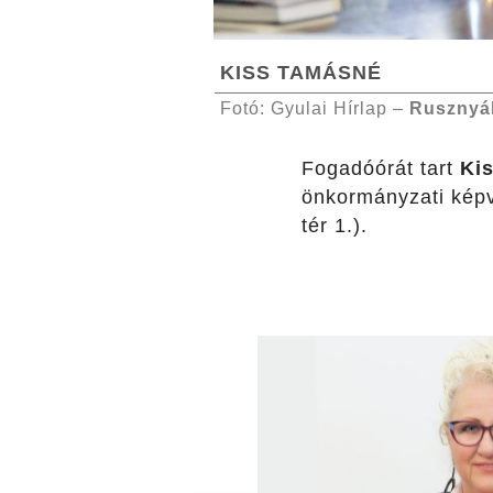
KISS TAMÁSNÉ
Fotó: Gyulai Hírlap –
Rusznyá
Fogadóórát tart
Ki
önkormányzati képv
tér 1.).