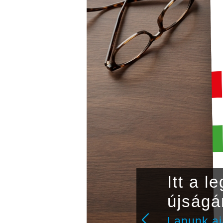
ap! A
Itt a 
k!
újságá
lt
Lapunk aj