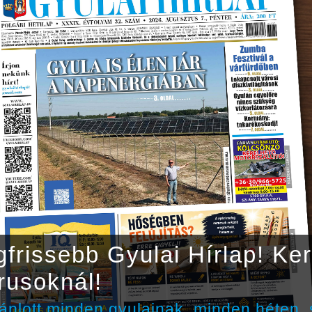
legfrissebb Gyulai Hírlap! K
rusoknál!
ánlott minden gyulainak, minden héten, s