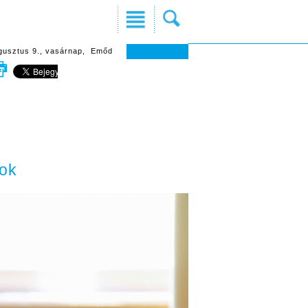
gusztus 9., vasárnap, Emőd
sok