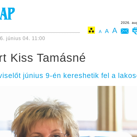
2026. au
A
A
A
6. június 04. 11:00
rt Kiss Tamásné
selőt június 9-én kereshetik fel a lako