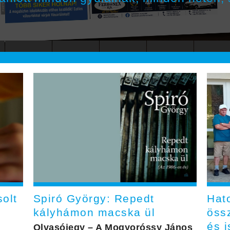
olt
Spiró György: Repedt
Hat
kályhámon macska ül
öss
és 
Olvasójegy – A Mogyoróssy János