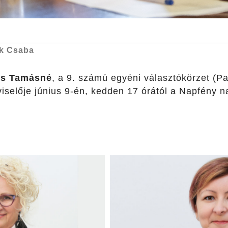
k Csaba
ss Tamásné
, a 9. számú egyéni választókörzet (Pa
iselője június 9-én, kedden 17 órától a Napfény 