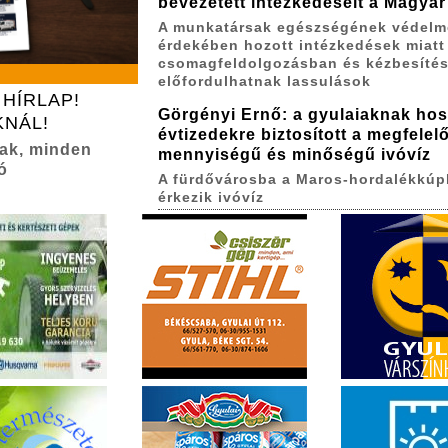
bevezetett intézkedéseit a Magyar
A munkatársak egészségének védelm
érdekében hozott intézkedések miatt
csomagfeldolgozásban és kézbesíté
előfordulhatnak lassulások
 HÍRLAP!
Görgényi Ernő: a gyulaiaknak ho
KNÁL!
évtizedekre biztosított a megfelel
nak, minden
mennyiségű és minőségű ivóvíz
ó
A fürdővárosba a Maros-hordalékkúp
érkezik ivóvíz