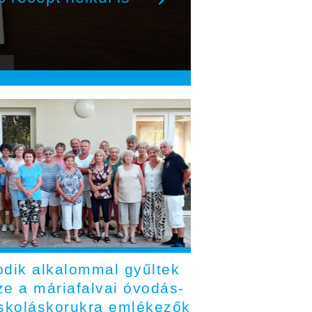
odik alkalommal gyűltek
ze a máriafalvai óvodás-
iskoláskorukra emlékezők