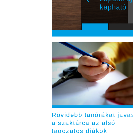
kapható
Rövidebb tanórákat javas
a szaktárca az alsó
tagozatos diákok