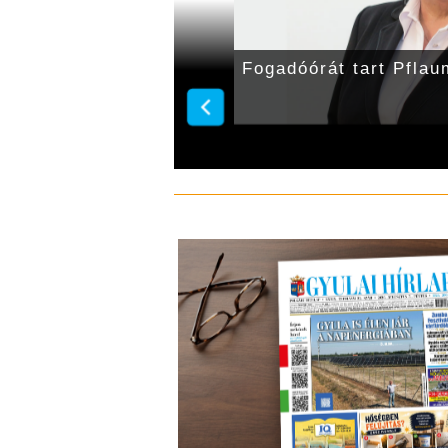
aum Mária
Fogadóórát tart Pflau