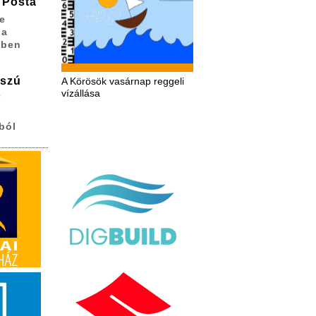
 Posta
e
 a
sben
sszú
A Körösök vasárnap reggeli
vízállása
ő
ból