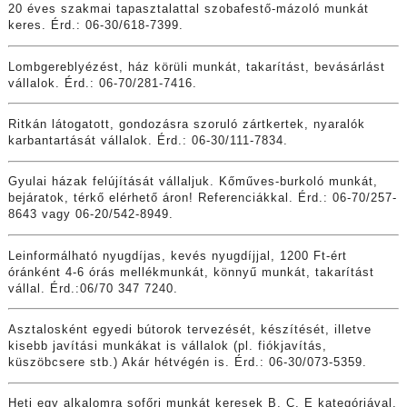
20 éves szakmai tapasztalattal szobafestő-mázoló munkát
keres. Érd.: 06-30/618-7399.
Lombgereblyézést, ház körüli munkát, takarítást, bevásárlást
vállalok. Érd.: 06-70/281-7416.
Ritkán látogatott, gondozásra szoruló zártkertek, nyaralók
karbantartását vállalok. Érd.: 06-30/111-7834.
Gyulai házak felújítását vállaljuk. Kőműves-burkoló munkát,
bejáratok, térkő elérhető áron! Referenciákkal. Érd.: 06-70/257-
8643 vagy 06-20/542-8949.
Leinformálható nyugdíjas, kevés nyugdíjjal, 1200 Ft-ért
óránként 4-6 órás mellékmunkát, könnyű munkát, takarítást
vállal. Érd.:06/70 347 7240.
Asztalosként egyedi bútorok tervezését, készítését, illetve
kisebb javítási munkákat is vállalok (pl. fiókjavítás,
küszöbcsere stb.) Akár hétvégén is. Érd.: 06-30/073-5359.
Heti egy alkalomra sofőri munkát keresek B, C, E kategóriával,