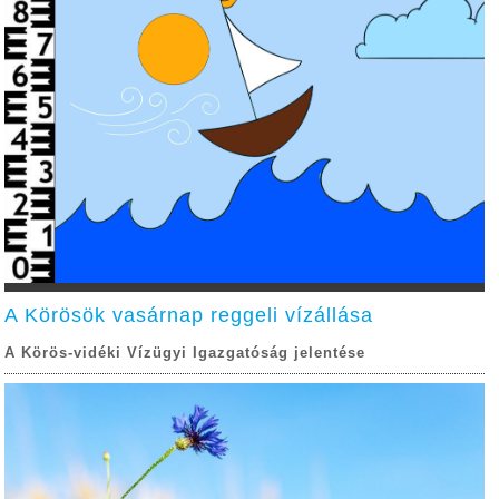
A Körösök vasárnap reggeli vízállása
A Körös-vidéki Vízügyi Igazgatóság jelentése