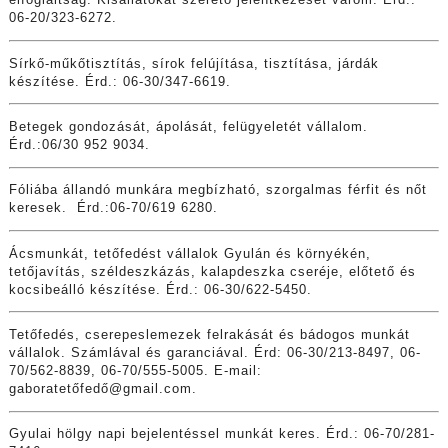
elfoglaltság. Kisállatokat szerető jelentkezését várom. Érd.:
06-20/323-6272.
Sírkő-műkőtisztítás, sírok felújítása, tisztítása, járdák
készítése. Érd.: 06-30/347-6619.
Betegek gondozását, ápolását, felügyeletét vállalom.
Érd.:06/30 952 9034.
Fóliába állandó munkára megbízható, szorgalmas férfit és nőt
keresek. Érd.:06-70/619 6280.
Ácsmunkát, tetőfedést vállalok Gyulán és környékén,
tetőjavítás, széldeszkázás, kalapdeszka cseréje, előtető és
kocsibeálló készítése. Érd.: 06-30/622-5450.
Tetőfedés, cserepeslemezek felrakását és bádogos munkát
vállalok. Számlával és garanciával. Érd: 06-30/213-8497, 06-
70/562-8839, 06-70/555-5005. E-mail:
gaboratetőfedő@
gmail.com
.
Gyulai hölgy napi bejelentéssel munkát keres. Érd.: 06-70/281-