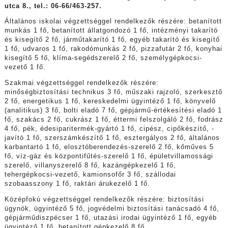
utca 8., tel.: 06-66/463-257.
Általános iskolai végzettséggel rendelkezők részére: betanított
munkás 1 fő, betanított állatgondozó 1 fő, intézményi takarító
és kisegítő 2 fő, járműtakarító 1 fő, egyéb takarító és kisegítő
1 fő, udvaros 1 fő, rakodómunkás 2 fő, pizzafutár 2 fő, konyhai
kisegítő 5 fő, klíma-segédszerelő 2 fő, személygépkocsi-
vezető 1 fő.
Szakmai végzettséggel rendelkezők részére:
minőségbiztosítási technikus 3 fő, műszaki rajzoló, szerkesztő
2 fő, energetikus 1 fő, kereskedelmi ügyintéző 1 fő, könyvelő
(analitikus) 3 fő, bolti eladó 7 fő, gépjármű-értékesítési eladó 1
fő, szakács 2 fő, cukrász 1 fő, éttermi felszolgáló 2 fő, fodrász
4 fő, pék, édesiparitermék-gyártó 1 fő, cipész, cipőkészítő, -
javító 1 fő, szerszámkészítő 1 fő, esztergályos 2 fő, általános
karbantartó 1 fő, elosztóberendezés-szerelő 2 fő, kőműves 5
fő, víz-gáz és központifűtés-szerelő 1 fő, épületvillamossági
szerelő, villanyszerelő 8 fő, kazángépkezelő 1 fő,
tehergépkocsi-vezető, kamionsofőr 3 fő, szállodai
szobaasszony 1 fő, raktári árukezelő 1 fő.
Középfokú végzettséggel rendelkezők részére: biztosítási
ügynök, ügyintéző 5 fő, jogvédelmi biztosítási tanácsadó 4 fő,
gépjárműdiszpécser 1 fő, utazási irodai ügyintéző 1 fő, egyéb
ügyintéző 1 fő, betanított gépkezelő 8 fő.