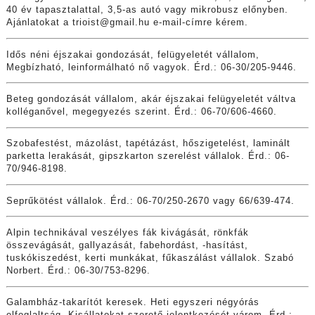
40 év tapasztalattal, 3,5-as autó vagy mikrobusz előnyben.
Ajánlatokat a
trioist@gmail.hu
e-mail-címre kérem.
Idős néni éjszakai gondozását, felügyeletét vállalom,
Megbízható, leinformálható nő vagyok. Érd.: 06-30/205-9446.
Beteg gondozását vállalom, akár éjszakai felügyeletét váltva
kolléganővel, megegyezés szerint. Érd.: 06-70/606-4660.
Szobafestést, mázolást, tapétázást, hőszigetelést, laminált
parketta lerakását, gipszkarton szerelést vállalok. Érd.: 06-
70/946-8198.
Seprűkötést vállalok. Érd.: 06-70/250-2670 vagy 66/639-474.
Alpin technikával veszélyes fák kivágását, rönkfák
összevágását, gallyazását, fabehordást, -hasítást,
tuskókiszedést, kerti munkákat, fűkaszálást vállalok. Szabó
Norbert. Érd.: 06-30/753-8296.
Galambház-takarítót keresek. Heti egyszeri négyórás