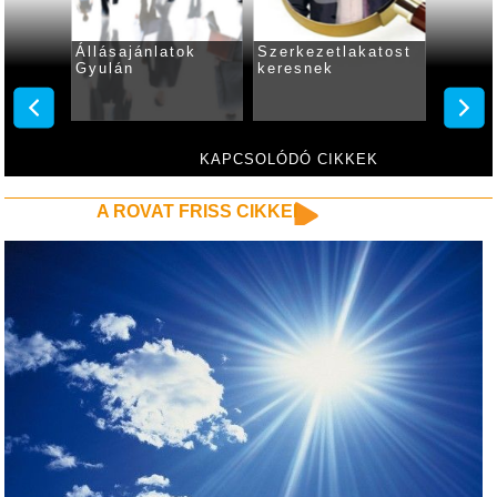
Állásajánlatok
Szerkezetlakatost
Állása
Gyulán
keresnek
Gyulá
resnek
KAPCSOLÓDÓ CIKKEK
A ROVAT FRISS CIKKEI