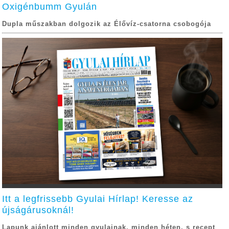
Oxigénbumm Gyulán
Dupla műszakban dolgozik az Élővíz-csatorna csobogója
Itt a legfrissebb Gyulai Hírlap! Keresse az
újságárusoknál!
Lapunk ajánlott minden gyulainak, minden héten, s recept