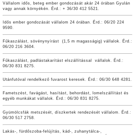
Vállalom idős, beteg ember gondozását akár 24 órában Gyulán
vagy annak környékén. Érd.: + 36/30 412 5521.
Idős ember gondozását vállalom 24 órában. Érd.: 06/20 224
9590.
Fűkaszálást, sövénynyírást (1,5 m magasságig) vállalok. Érd.:
06/20 216 3604.
Fűkaszálást, padlástakarítást elszállítással vállalok. Érd.:
06/30 831 8275.
Utánfutóval rendelkező fuvarost keresek. Érd.: 06/30 648 4281.
Fametszést, favágást, hasítást, behordást, lomelszállítást és
egyéb munkákat vállalok. Érd.: 06/30 831 8275.
Gyümölcsfák metszését, díszkertek rendezését vállalom. Érd.:
06/30 517 2758.
Lakás-, fürdőszoba-felújítás, kád-, zuhanytálca-,