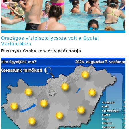
Országos vízipisztolycsata volt a Gyulai
Várfürdőben
Rusznyák Csaba kép- és videóriportja