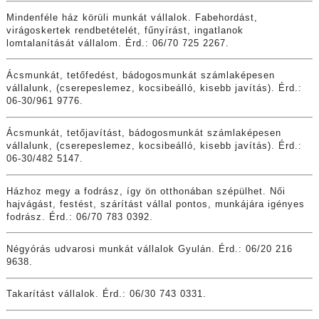
Mindenféle ház körüli munkát vállalok. Fabehordást,
virágoskertek rendbetételét, fűnyírást, ingatlanok
lomtalanítását vállalom. Érd.: 06/70 725 2267.
Ácsmunkát, tetőfedést, bádogosmunkát számlaképesen
vállalunk, (cserepeslemez, kocsibeálló, kisebb javítás). Érd.:
06-30/961 9776.
Ácsmunkát, tetőjavítást, bádogosmunkát számlaképesen
vállalunk, (cserepeslemez, kocsibeálló, kisebb javítás). Érd.:
06-30/482 5147.
Házhoz megy a fodrász, így ön otthonában szépülhet. Női
hajvágást, festést, szárítást vállal pontos, munkájára igényes
fodrász. Érd.: 06/70 783 0392.
Négyórás udvarosi munkát vállalok Gyulán. Érd.: 06/20 216
9638.
Takarítást vállalok. Érd.: 06/30 743 0331.