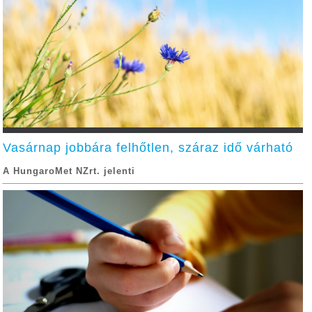
Vasárnap jobbára felhőtlen, száraz idő várható
A HungaroMet NZrt. jelenti