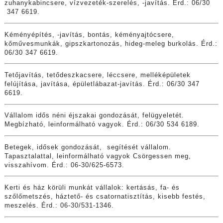
zuhanykabincsere, vízvezeték-szerelés, -javítás. Érd.: 06/30
347 6619.
Kéményépítés, -javítás, bontás, kéményajtócsere,
kőművesmunkák, gipszkartonozás, hideg-meleg burkolás. Érd.:
06/30 347 6619.
Tetőjavítás, tetődeszkacsere, léccsere, melléképületek
felújítása, javítása, épületlábazat-javítás. Érd.: 06/30 347
6619.
Vállalom idős néni éjszakai gondozását, felügyeletét.
Megbízható, leinformálható vagyok. Érd.: 06/30 534 6189.
Betegek, idősek gondozását, segítését vállalom.
Tapasztalattal, leinformálható vagyok Csörgessen meg,
visszahívom. Érd.: 06-30/625-6573.
Kerti és ház körüli munkát vállalok: kertásás, fa- és
szőlőmetszés, háztető- és csatornatisztítás, kisebb festés,
meszelés. Érd.: 06-30/531-1346.