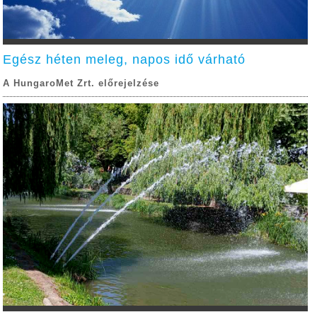
Egész héten meleg, napos idő várható
A HungaroMet Zrt. előrejelzése