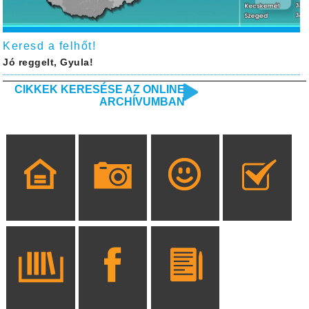
Keresd a felhőt!
Jó reggelt, Gyula!
CIKKEK KERESÉSE AZ ONLINE
ARCHÍVUMBAN