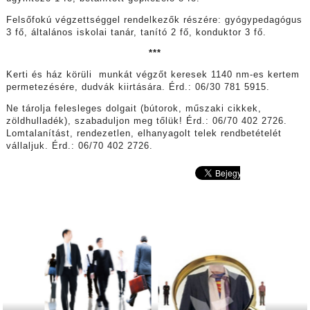
Felsőfokú végzettséggel rendelkezők részére: gyógypedagógus
3 fő, általános iskolai tanár, tanító 2 fő, konduktor 3 fő.
***
Kerti és ház körüli munkát végzőt keresek 1140 nm-es kertem
permetezésére, dudvák kiirtására. Érd.: 06/30 781 5915.
Ne tárolja felesleges dolgait (bútorok, műszaki cikkek,
zöldhulladék), szabaduljon meg tőlük! Érd.: 06/70 402 2726.
Lomtalanítást, rendezetlen, elhanyagolt telek rendbetételét
vállaljuk. Érd.: 06/70 402 2726.