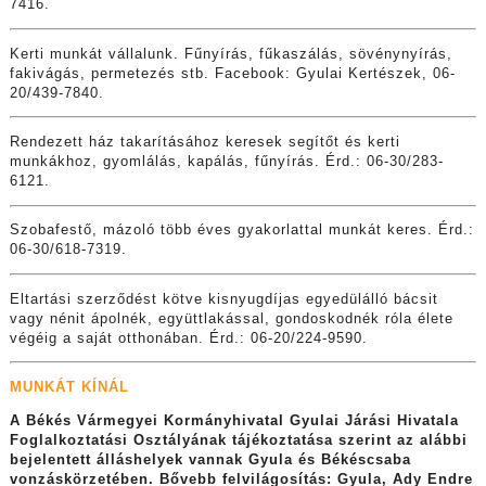
7416.
Kerti munkát vállalunk. Fűnyírás, fűkaszálás, sövénynyírás,
fakivágás, permetezés stb. Facebook: Gyulai Kertészek, 06-
20/439-7840.
Rendezett ház takarításához keresek segítőt és kerti
munkákhoz, gyomlálás, kapálás, fűnyírás. Érd.: 06-30/283-
6121.
Szobafestő, mázoló több éves gyakorlattal munkát keres. Érd.:
06-30/618-7319.
Eltartási szerződést kötve kisnyugdíjas egyedülálló bácsit
vagy nénit ápolnék, együttlakással, gondoskodnék róla élete
végéig a saját otthonában. Érd.: 06-20/224-9590.
MUNKÁT KÍNÁL
A Békés Vármegyei Kormányhivatal Gyulai Járási Hivatala
Foglalkoztatási Osztályának tájékoztatása szerint az alábbi
bejelentett álláshelyek vannak Gyula és Békéscsaba
vonzáskörzetében. Bővebb felvilágosítás: Gyula, Ady Endre