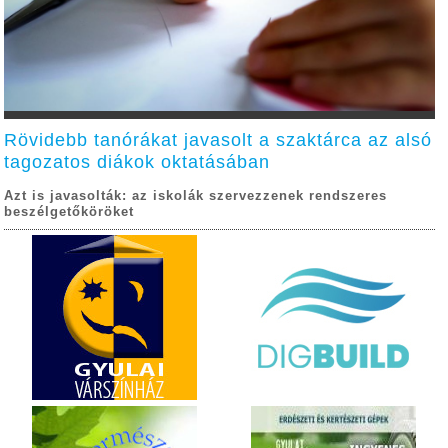
Rövidebb tanórákat javasolt a szaktárca az alsó
tagozatos diákok oktatásában
Azt is javasolták: az iskolák szervezzenek rendszeres
beszélgetőköröket