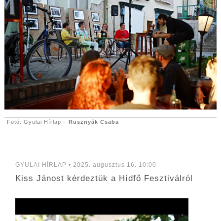
Fotó: Gyulai Hírlap –
Rusznyák Csaba
GYULAI HÍRLAP • 2025. augusztus 16. 10:00
Kiss Jánost kérdeztük a Hídfő Fesztiválról