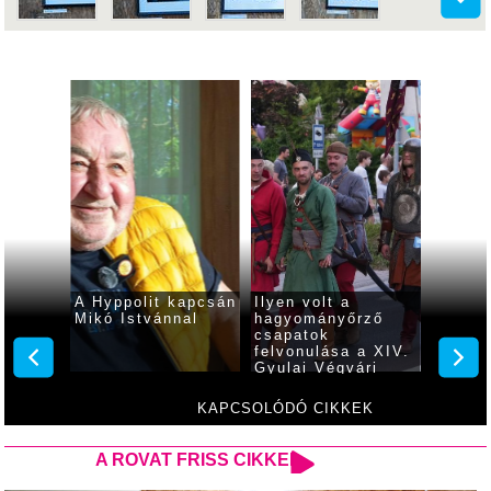
 a
A Hyppolit kapcsán
Ilyen volt a
Pontvá
Mikó Istvánnal
hagyományőrző
tartot
ndul az
csapatok
yulán!
felvonulása a XIV.
Gyulai Végvári
Napokon
KAPCSOLÓDÓ CIKKEK
A ROVAT FRISS CIKKEI