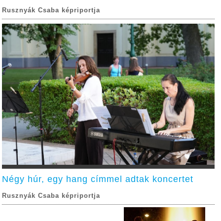
Rusznyák Csaba képriportja
Négy húr, egy hang címmel adtak koncertet
Rusznyák Csaba képriportja