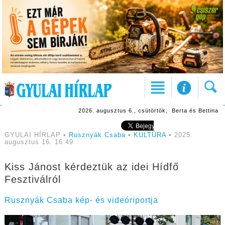
2026. augusztus 6., csütörtök, Berta és Bettina
GYULAI HÍRLAP •
Rusznyák Csaba
•
KULTÚRA
• 2025.
augusztus 16. 16:49
Kiss Jánost kérdeztük az idei Hídfő
Fesztiválról
Rusznyák Csaba kép- és videóriportja