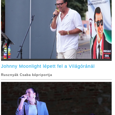
Johnny Moonlight lépett fel a Világóránál
Rusznyák Csaba képriportja