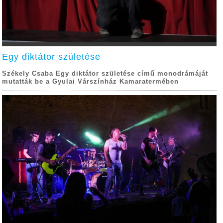
Egy diktátor születése
Székely Csaba Egy diktátor születése című monodrámáját
mutatták be a Gyulai Várszínház Kamaratermében