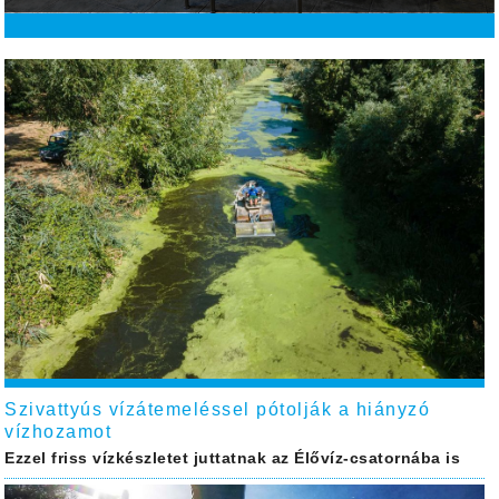
Szivattyús vízátemeléssel pótolják a hiányzó
vízhozamot
Ezzel friss vízkészletet juttatnak az Élővíz-csatornába is