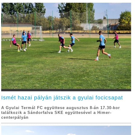
Ismét hazai pályán játszik a gyulai focicsapat
A Gyulai Termál FC együttese augusztus 8-án 17.30-kor
találkozik a Sándorfalva SKE együttesével a Himer-
centerpályán