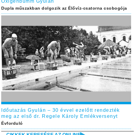
Oxigénbumm Gyulán
Dupla műszakban dolgozik az Élővíz-csatorna csobogója
Időutazás Gyulán – 30 évvel ezelőtt rendezték
meg az első dr. Regele Károly Emlékversenyt
Évforduló
CIKKEK KERESÉSE AZ ONLINE