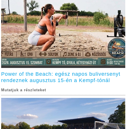
Power of the Beach: egész napos buliversenyt
rendeznek augusztus 15-én a Kempf-tónál
Mutatjuk a részleteket