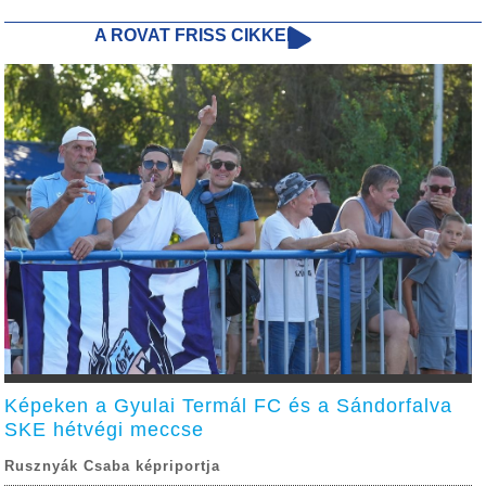
A ROVAT FRISS CIKKEI
Képeken a Gyulai Termál FC és a Sándorfalva
SKE hétvégi meccse
Rusznyák Csaba képriportja