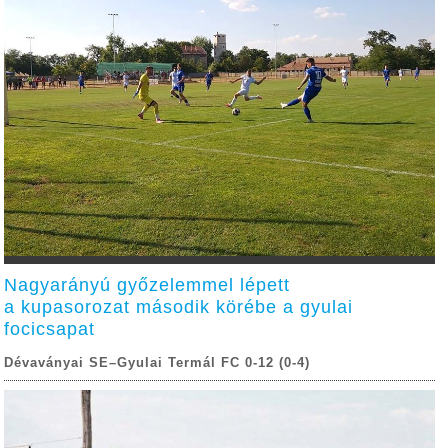
Nagyarányú győzelemmel lépett
a kupasorozat második körébe a gyulai
focicsapat
Dévaványai SE–Gyulai Termál FC 0-12 (0-4)