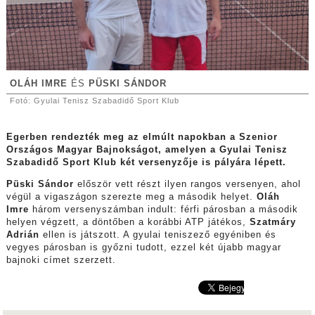
OLÁH IMRE
ÉS
PÜSKI SÁNDOR
Fotó: Gyulai Tenisz Szabadidő Sport Klub
Egerben rendezték meg az elmúlt napokban a Szenior
Országos Magyar Bajnokságot, amelyen a Gyulai Tenisz
Szabadidő Sport Klub két versenyzője is pályára lépett.
Püski Sándor
először vett részt ilyen rangos versenyen, ahol
végül a vigaszágon szerezte meg a második helyet.
Oláh
Imre
három versenyszámban indult: férfi párosban a második
helyen végzett, a döntőben a korábbi ATP játékos,
Szatmáry
Adrián
ellen is játszott. A gyulai teniszező egyéniben és
vegyes párosban is győzni tudott, ezzel két újabb magyar
bajnoki címet szerzett.