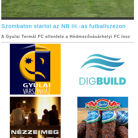
Szombaton startol az NB III.-as futballszezon
A Gyulai Termál FC ellenfele a Hódmezővásárhelyi FC lesz