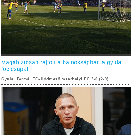
Magabiztosan rajtolt a bajnokságban a gyulai
focicsapat
Gyulai Termál FC–Hódmezővásárhelyi FC 3-0 (2-0)