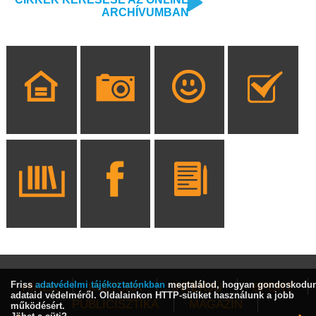
ARCHÍVUMBAN
Friss
adatvédelmi tájékoztatónkban
megtalálod, hogyan gondoskodu
HÍREK
KULTÚRA
INTERJÚ
SPORT
adataid védelméről. Oldalainkon HTTP-sütiket használunk a jobb
PUBLICISZTIKA
MAGAZIN
működésért.