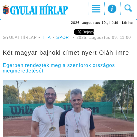
2026. augusztus 10., hétfő, Lőrinc
GYULAI HÍRLAP •
T. P.
•
SPORT
• 2025. augusztus 09. 11:00
Két magyar bajnoki címet nyert Oláh Imre
Egerben rendezték meg a szeniorok országos
megmérettetését