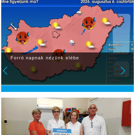
Forró napnak nézünk elébe