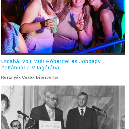
Utcabál volt Mult Róberttel és Jobbágy
Zoltánnal a Világóránál
Rusznyák Csaba képriportja