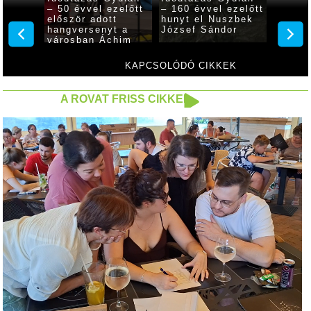
előtt
– 50 évvel ezelőtt
– 160 évvel ezelőtt
– 30 é
tőben
először adott
hunyt el Nuszbek
tették
 Laura
hangversenyt a
József Sándor
főút a
városban Áchim
Erzsébet
KAPCSOLÓDÓ CIKKEK
A ROVAT FRISS CIKKEI