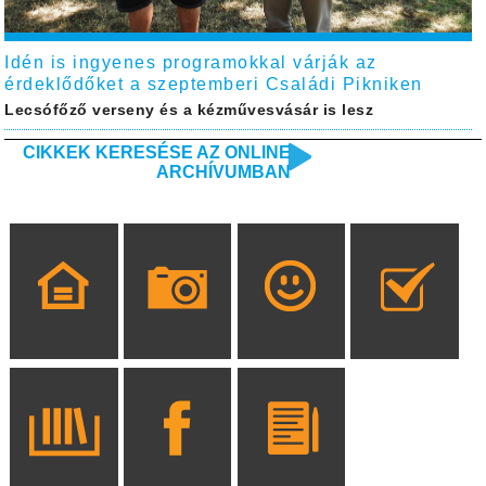
Idén is ingyenes programokkal várják az
érdeklődőket a szeptemberi Családi Pikniken
Lecsófőző verseny és a kézművesvásár is lesz
CIKKEK KERESÉSE AZ ONLINE
ARCHÍVUMBAN