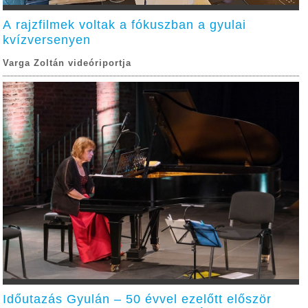
A rajzfilmek voltak a fókuszban a gyulai
kvízversenyen
Varga Zoltán videóriportja
Időutazás Gyulán – 50 évvel ezelőtt először