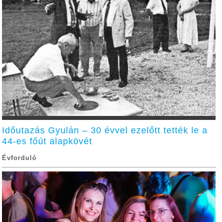
Időutazás Gyulán – 30 évvel ezelőtt tették le a
44-es főút alapkövét
Évforduló