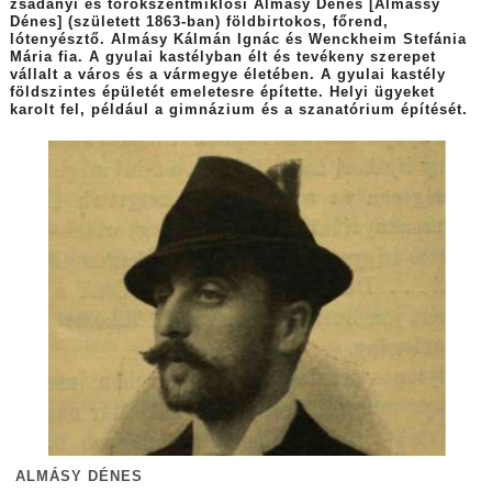
zsadányi és törökszentmiklósi Almásy Dénes [Almássy
Dénes] (született 1863-ban) földbirtokos, főrend,
lótenyésztő. Almásy Kálmán Ignác és Wenckheim Stefánia
Mária fia. A gyulai kastélyban élt és tevékeny szerepet
vállalt a város és a vármegye életében. A gyulai kastély
földszintes épületét emeletesre építette. Helyi ügyeket
karolt fel, például a gimnázium és a szanatórium építését.
ALMÁSY DÉNES