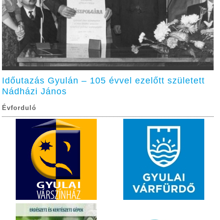
Időutazás Gyulán – 105 évvel ezelőtt született
Nádházi János
Évforduló