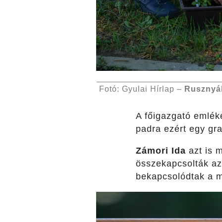
Fotó: Gyulai Hírlap –
Rusznyá
A főigazgató emléke
padra ezért egy gra
Zámori Ida
azt is 
összekapcsolták az
bekapcsolódtak a m