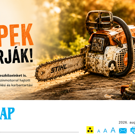
2026. au
A
A
A