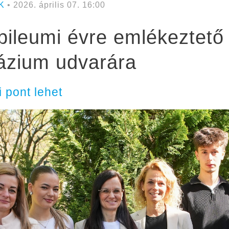
K
• 2026. április 07. 16:00
bileumi évre emlékeztető 
ázium udvarára
i pont lehet