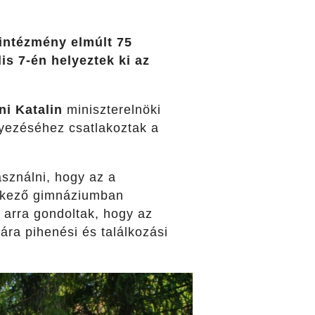
intézmény elmúlt 75
is 7-én helyeztek ki az
ni Katalin
miniszterelnöki
yezéséhez csatlakoztak a
asználni, hogy az a
elkező gimnáziumban
 arra gondoltak, hogy az
ára pihenési és találkozási