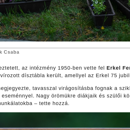
k Csaba
ztetett, az intézmény 1950-ben vette fel
Erkel Fe
vírozott dísztábla került, amellyel az Erkel 75 ju
megjegyezte, tavasszal virágosításba fognak a szikl
 eseménnyel. Nagy örömükre diákjaik és szülői kö
unkálatokba – tette hozzá.