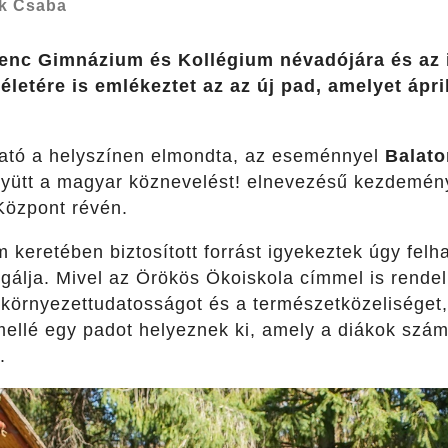
k Csaba
renc Gimnázium és Kollégium névadójára és az 
letére is emlékeztet az az új pad, amelyet ápril
ató a helyszínen elmondta, az eseménnyel
Balato
gyütt a magyar köznevelést! elnevezésű kezdemén
Központ révén.
am keretében biztosított forrást igyekeztek úgy felh
lgálja. Mivel az Örökös Ökoiskola címmel is rend
 környezettudatosságot és a természetközeliséget,
 mellé egy padot helyeznek ki, amely a diákok szám
.