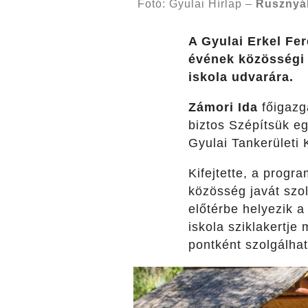
Fotó: Gyulai Hírlap –
Rusznyá
A Gyulai Erkel Fe
évének közösségi é
iskola udvarára.
Zámori Ida
főigazg
biztos Szépítsük e
Gyulai Tankerületi 
Kifejtette, a progr
közösség javát szo
előtérbe helyezik a
iskola sziklakertje
pontként szolgálhat