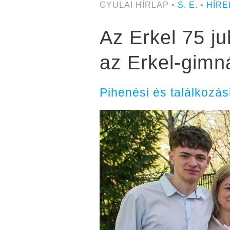
GYULAI HÍRLAP •
S. E.
•
HÍRE
Az Erkel 75 ju
az Erkel-gimn
Pihenési és találkozás