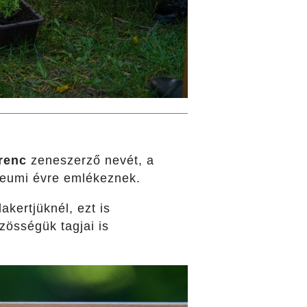
renc
zeneszerző nevét, a
bileumi évre emlékeznek.
akertjüknél, ezt is
zösségük tagjai is