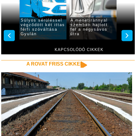
 óra
Súlyos sérüléssel
A menetiránnyal
Ittasa
2
végződött két ittas
szemben hajtott
rollere
7
férfi szóváltása
fel a négysávos
indult 
lés
Gyulán
útra
Gyulá
KAPCSOLÓDÓ CIKKEK
A ROVAT FRISS CIKKEI