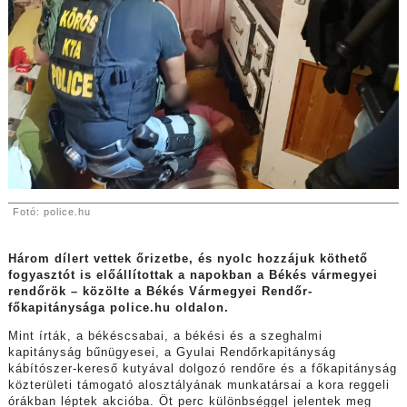
Fotó: police.hu
Három dílert vettek őrizetbe, és nyolc hozzájuk köthető
fogyasztót is előállítottak a napokban a Békés vármegyei
rendőrök – közölte a Békés Vármegyei Rendőr-
főkapitánysága police.hu oldalon.
Mint írták, a békéscsabai, a békési és a szeghalmi
kapitányság bűnügyesei, a Gyulai Rendőrkapitányság
kábítószer-kereső kutyával dolgozó rendőre és a főkapitányság
közterületi támogató alosztályának munkatársai a kora reggeli
órákban léptek akcióba. Öt perc különbséggel jelentek meg