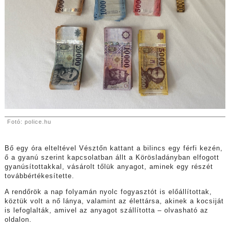
Fotó: police.hu
Bő egy óra elteltével Vésztőn kattant a bilincs egy férfi kezén,
ő a gyanú szerint kapcsolatban állt a Körösladányban elfogott
gyanúsítottakkal, vásárolt tőlük anyagot, aminek egy részét
továbbértékesítette.
A rendőrök a nap folyamán nyolc fogyasztót is előállítottak,
köztük volt a nő lánya, valamint az élettársa, akinek a kocsiját
is lefoglalták, amivel az anyagot szállította – olvasható az
oldalon.