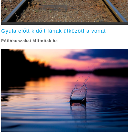
Gyula előtt kidőlt fának ütközött a vonat
Pótlóbuszokat állítottak be