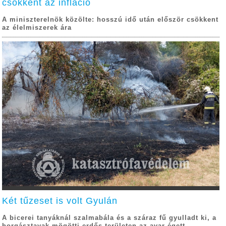
csökkent az infláció
A miniszterelnök közölte: hosszú idő után először csökkent
az élelmiszerek ára
Két tűzeset is volt Gyulán
A bicerei tanyáknál szalmabála és a száraz fű gyulladt ki, a
horgásztavak mögötti erdős területen az avar égett