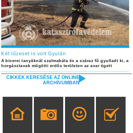
Két tűzeset is volt Gyulán
A bicerei tanyáknál szalmabála és a száraz fű gyulladt ki, a
horgásztavak mögötti erdős területen az avar égett
CIKKEK KERESÉSE AZ ONLINE
ARCHÍVUMBAN