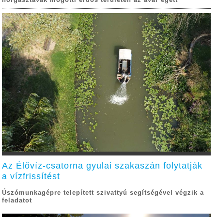
Az Élővíz-csatorna gyulai szakaszán folytatják
a vízfrissítést
Úszómunkagépre telepített szivattyú segítségével végzik a
feladatot