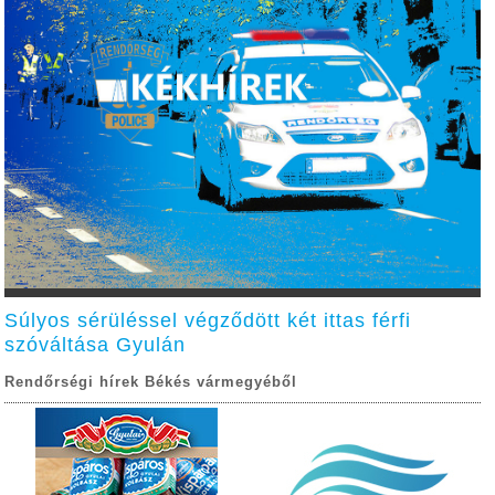
Súlyos sérüléssel végződött két ittas férfi
szóváltása Gyulán
Rendőrségi hírek Békés vármegyéből