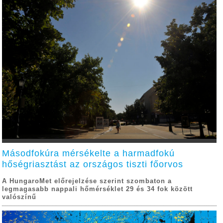
Másodfokúra mérsékelte a harmadfokú
hőségriasztást az országos tiszti főorvos
A HungaroMet előrejelzése szerint szombaton a
legmagasabb nappali hőmérséklet 29 és 34 fok között
valószínű