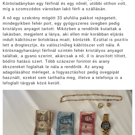
Körösladányban egy férfinál és egy nőnél, utóbbi otthon volt,
míg a szomszédos városban lakó férfi a szállásán.
A nő egy szekrény mögött 33 alufólia pakkot rejtegetett,
mindegyikben fehér port, egy gyógyszeres üvegben pedig
kristályos anyagot tartott. Miközben a rendőrök kutattak a
lakásban, megjelent a lánya, aki ellen már korábban eljárás
indult kábítószer birtoklása miatt, körözték. Ezúttal is pozitív
lett a drogtesztje, és valószínűleg kábítószer volt nála. A
körösnagyharsányi férfinál szintén fehér kristályos anyagot
találtak, a gyanú szerint, akárcsak a nő, ő is árusított tiltott,
bódító hatású szert. Több százezer forintot és arany
ékszereket foglaltak le nála a rendőrök. Az anyag
adagolásához mérleget, a fogyasztáshoz pedig üvegpipát
használt, ezeket sem tarthatta meg, illetve a telefonja is a
lefoglalt tárgyak közé került.