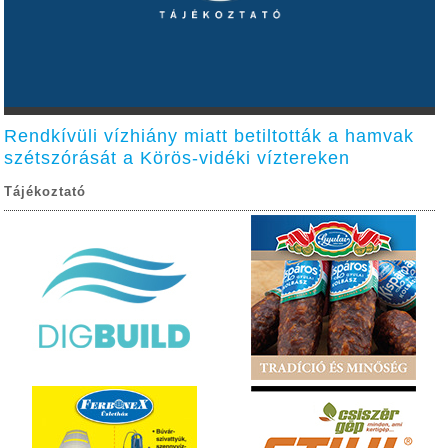
Rendkívüli vízhiány miatt betiltották a hamvak
szétszórását a Körös-vidéki víztereken
Tájékoztató