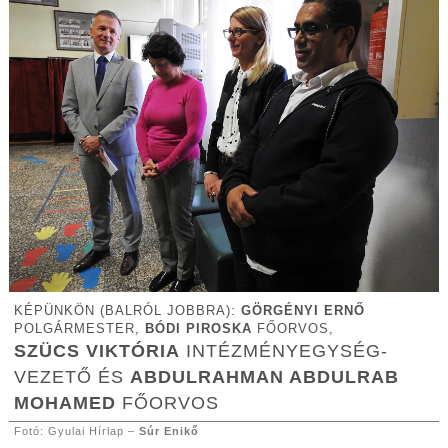
KÉPÜNKÖN (BALRÓL JOBBRA):
GÖRGÉNYI ERNŐ
POLGÁRMESTER,
BÓDI PIROSKA
FŐORVOS,
SZÜCS VIKTÓRIA
INTÉZMÉNYEGYSÉG-
VEZETŐ ÉS
ABDULRAHMAN ABDULRAB
MOHAMED
FŐORVOS
Fotó: Gyulai Hírlap –
Súr Enikő