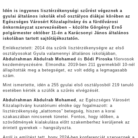
Idén is ingyenes lisztérzékenységi szűrést végeznek a
gyulai általános iskolák első osztályos diákjai körében az
Egészséges Városért Közalapítvány és a fürdővárosi
önkormányzat szervezésében – közölte Görgényi Ernő
polgármester október 11-én a Karácsonyi János általános
iskolában tartott sajtótájékoztatón.
Emlékeztetett: 2014 óta szűrik lisztérzékenységre az első
osztályosokat Gyula valamennyi általános iskolájában,
Abdulrahman Abdulrab Mohamed
és
Bódi Piroska
főorvosok
kezdeményezésére. Elmondta: 2019-ben 211 gyermekből 10-nél
állapították meg a betegséget, ez volt eddig a legmagasabb
szám.
Mint ismertette, idén a 255 gyulai első osztályosból 219 tanuló
esetében kérték a szülők a szűrés elvégzését.
Abdulrahman Abdulrab Mohamed
, az Egészséges Városért
Közalapítvány kuratóriumi elnöke úgy fogalmazott: a
lisztérzékenység „alattomos” betegség, hiszen a korai
szakaszában nincsenek tünetei. Fontos, hogy időben, a
szövődmények kialakulása előtt szakemberhez kerüljenek az
érintett gyerekek – hangsúlyozta.
Arról is említést tett, hogy 2024-ben konferenciát szerveznek a