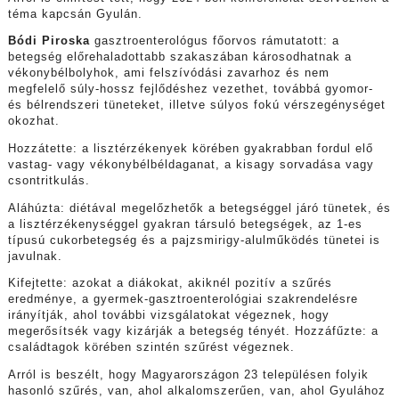
téma kapcsán Gyulán.
Bódi Piroska
gasztroenterológus főorvos rámutatott: a
betegség előrehaladottabb szakaszában károsodhatnak a
vékonybélbolyhok, ami felszívódási zavarhoz és nem
megfelelő súly-hossz fejlődéshez vezethet, továbbá gyomor-
és bélrendszeri tüneteket, illetve súlyos fokú vérszegénységet
okozhat.
Hozzátette: a lisztérzékenyek körében gyakrabban fordul elő
vastag- vagy vékonybélbéldaganat, a kisagy sorvadása vagy
csontritkulás.
Aláhúzta: diétával megelőzhetők a betegséggel járó tünetek, és
a lisztérzékenységgel gyakran társuló betegségek, az 1-es
típusú cukorbetegség és a pajzsmirigy-alulműködés tünetei is
javulnak.
Kifejtette: azokat a diákokat, akiknél pozitív a szűrés
eredménye, a gyermek-gasztroenterológiai szakrendelésre
irányítják, ahol további vizsgálatokat végeznek, hogy
megerősítsék vagy kizárják a betegség tényét. Hozzáfűzte: a
családtagok körében szintén szűrést végeznek.
Arról is beszélt, hogy Magyarországon 23 településen folyik
hasonló szűrés, van, ahol alkalomszerűen, van, ahol Gyulához