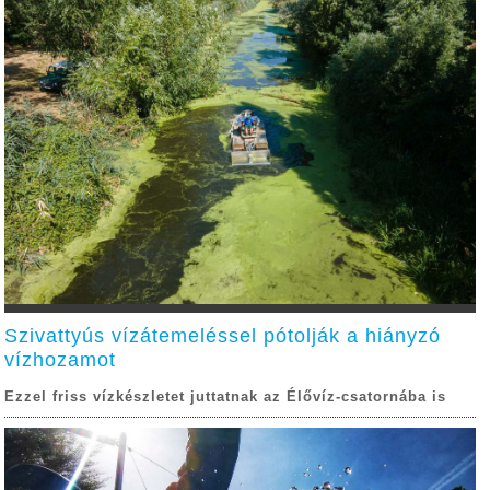
Szivattyús vízátemeléssel pótolják a hiányzó
vízhozamot
Ezzel friss vízkészletet juttatnak az Élővíz-csatornába is