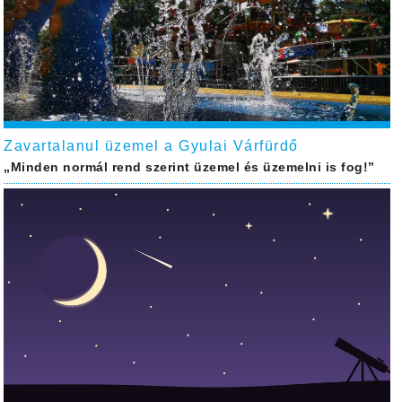
Zavartalanul üzemel a Gyulai Várfürdő
„Minden normál rend szerint üzemel és üzemelni is fog!”