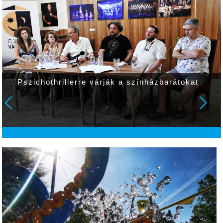
Pszichothrillerre várják a színházbarátokat