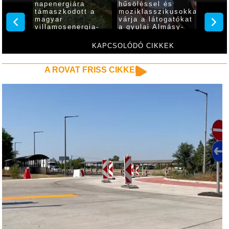
napenergiára
hűsöléssel és
kikapc
ítés
támaszkodott a
moziklasszikusokkal
gyulai
magyar
várja a látogatókat
Almásy
ulai
villamosenergia-
a gyulai Almásy-
épület
at
rendszer, Gyula is
kastély
díszki
élen jár
KAPCSOLÓDÓ CIKKEK
A ROVAT FRISS CIKKEI