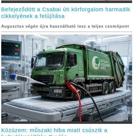
Befejeződött a Csabai úti körforgalom harmadik
cikkelyének a felújítása
Augusztus végén újra használható lesz a teljes csomópont
Közüzem: műszaki hiba miatt csúszik a