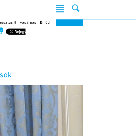
gusztus 9., vasárnap, Emőd
osok