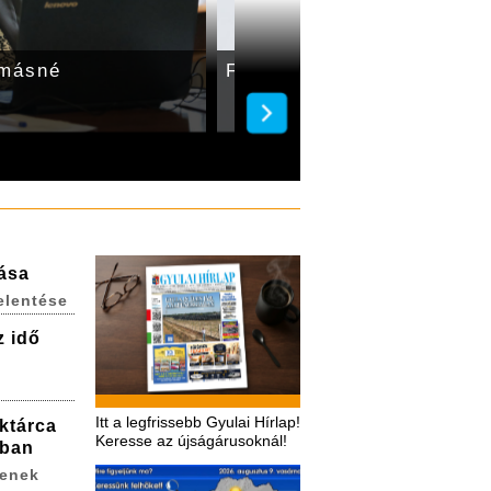
amásné
Fogadóórát tart Szilágyi 
lása
elentése
z idő
Itt a legfrissebb Gyulai Hírlap!
ktárca
Keresse az újságárusoknál!
ában
zenek