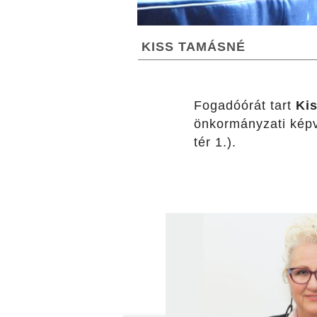
KISS TAMÁSNÉ
Fogadóórát tart
Ki
önkormányzati képv
tér 1.).