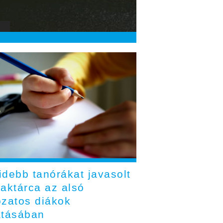
idebb tanórákat javasolt
zaktárca az alsó
ozatos diákok
atásában