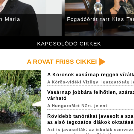
m Mária
Fogadóórát tart Kiss T
KAPCSOLÓDÓ CIKKEK
A ROVAT FRISS CIKKEI
A Körösök vasárnap reggeli vízál
A Körös-vidéki Vízügyi Igazgatóság j
Vasárnap jobbára felhőtlen, szára
várható
A HungaroMet NZrt. jelenti
Rövidebb tanórákat javasolt a sza
az alsó tagozatos diákok oktatás
Azt is javasolták: az iskolák szervez