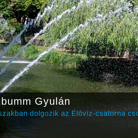
nbumm Gyulán
zakban dolgozik az Élővíz-csatorna cs