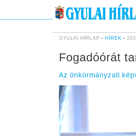
GYULAI HÍRLAP •
HÍREK
• 202
Fogadóórát ta
Az önkormányzati képvi