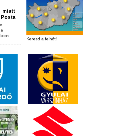
 miatt
 Posta
e
 a
sben
Keresd a felhőt!