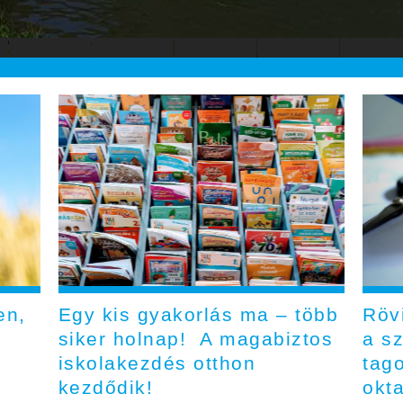
en,
Egy kis gyakorlás ma – több
Röv
siker holnap! A magabiztos
a s
iskolakezdés otthon
tag
kezdődik!
okt