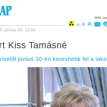
2026. au
A
A
A
5. június 05. 13:00
rt Kiss Tamásné
selőt június 10-én kereshetik fel a lak