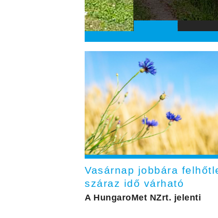
Vasárnap jobbára felhőtl
száraz idő várható
A HungaroMet NZrt. jelenti