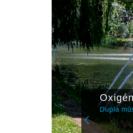
Oxigé
Dupla műs