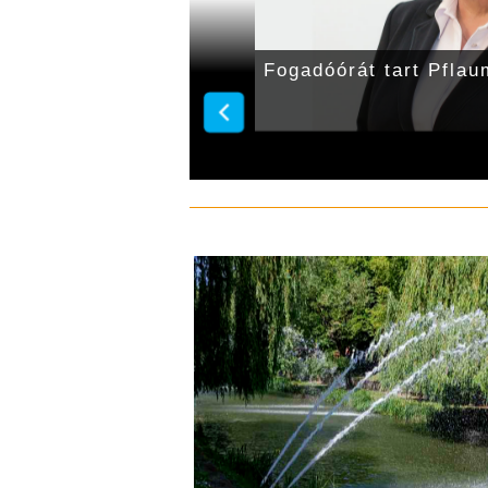
né Fábián Diána
Fogadóórát tart Pflau