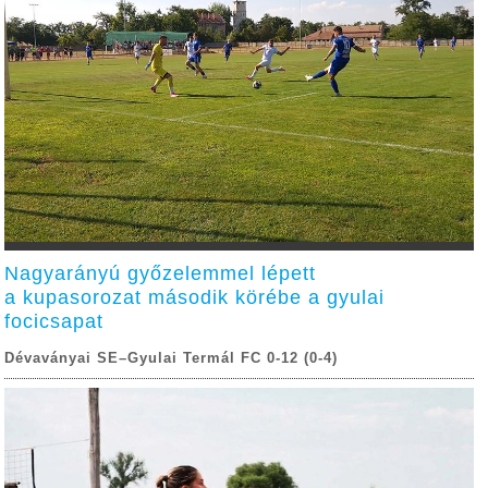
Nagyarányú győzelemmel lépett
a kupasorozat második körébe a gyulai
focicsapat
Dévaványai SE–Gyulai Termál FC 0-12 (0-4)