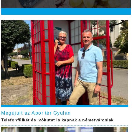
Megújult az Apor tér Gyulán
Telefonfülkét és ivókutat is kapnak a németvárosiak