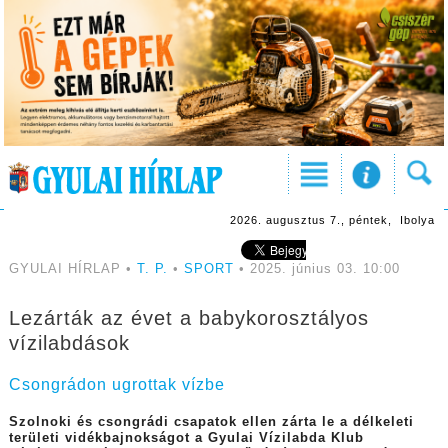
2026. augusztus 7., péntek, Ibolya
GYULAI HÍRLAP •
T. P.
•
SPORT
• 2025. június 03. 10:00
Lezárták az évet a babykorosztályos
vízilabdások
Csongrádon ugrottak vízbe
Szolnoki és csongrádi csapatok ellen zárta le a délkeleti
területi vidékbajnokságot a Gyulai Vízilabda Klub