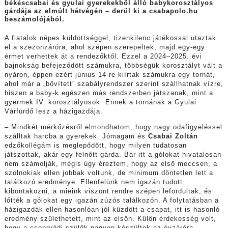
békéscsabai és gyulai gyerekekből álló babykorosztályos
gárdája az elmúlt hétvégén – derül ki a csabapolo.hu
beszámolójából.
A fiatalok népes küldöttséggel, tizenkilenc játékossal utaztak
el a szezonzáróra, ahol szépen szerepeltek, majd egy-egy
érmet verhettek át a rendezőktől. Ezzel a 2024–2025. évi
bajnokság befejeződött számukra, többségük korosztályt vált a
nyáron, éppen ezért június 14-re kiírtak számukra egy tornát,
ahol már a „bővített” szabályrendszer szerint szállhatnak vízre,
hiszen a baby-k egészen más rendszerben játszanak, mint a
gyermek IV. korosztályosok. Ennek a tornának a Gyulai
Várfürdő lesz a házigazdája.
– Mindkét mérkőzésről elmondhatom, hogy nagy odafigyeléssel
szálltak harcba a gyerekek. Jómagam és
Csabai Zoltán
edzőkollégám is meglepődött, hogy milyen tudatosan
játszottak, akár egy felnőtt gárda. Bár itt a gólokat hivatalosan
nem számolják, mégis úgy éreztem, hogy az első meccsen, a
szolnokiak ellen jobbak voltunk, de minimum döntetlen lett a
találkozó eredménye. Ellenfelünk nem igazán tudott
kibontakozni, a mieink viszont rendre szépen lefordultak, és
lőtték a gólokat egy igazán zúzós találkozón. A folytatásban a
házigazdák ellen hasonlóan jól küzdött a csapat, itt is hasonló
eredmény születhetett, mint az elsőn. Külön érdekesség volt,