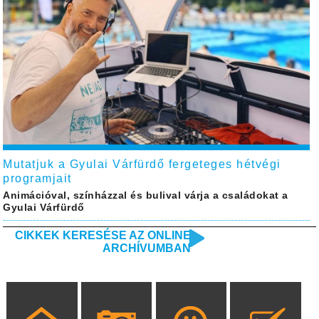
Mutatjuk a Gyulai Várfürdő fergeteges hétvégi
programjait
Animációval, színházzal és bulival várja a családokat a
Gyulai Várfürdő
CIKKEK KERESÉSE AZ ONLINE
ARCHÍVUMBAN