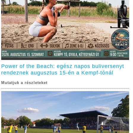
Power of the Beach: egész napos buliversenyt
rendeznek augusztus 15-én a Kempf-tónál
Mutatjuk a részleteket