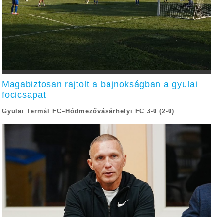
Magabiztosan rajtolt a bajnokságban a gyulai
focicsapat
Gyulai Termál FC–Hódmezővásárhelyi FC 3-0 (2-0)