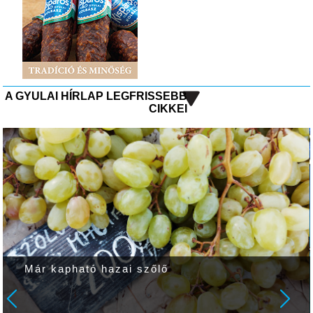
A GYULAI HÍRLAP LEGFRISSEBB
CIKKEI
Ma is nagyon meleg lesz, de elszó
valószínű zápor, zivatar