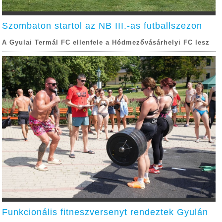
Szombaton startol az NB III.-as futballszezon
A Gyulai Termál FC ellenfele a Hódmezővásárhelyi FC lesz
Funkcionális fitneszversenyt rendeztek Gyulán