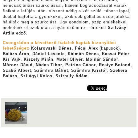
hogy a csongrádi szülők nagyon készültek az évzáróra,
nemcsak óriási szurkolással, hanem bográcsozással várták
fiaikat a lefújás után. Viszont addig a két szülői tábor síppal,
dobbal hajtotta a gyerekeket, akik sok góllal és szép játékkal
hálálták meg a szurkolást. Úgy gondolom, szép emlékekkel
mehetünk el ezek után a nyári szünetre – értékelt
Szilvásy
Attila
edző.
Csongrádon a következő fiatalok kaptak bizonyítási
lehetőséget:
Kolarovszki Dénes
,
Pécsi Alex
(kapusok),
Balázs Áron
,
Dániel Levente
,
Kálmán Dénes
,
Kassai Péter
,
Kis Vajk
,
Kiszely Milán
,
Matei Olivér
,
Molnár Sándor
,
Mórocz Dávid
,
Nádas Tibor
,
Petrina Gábor
,
Restye Botond
,
Szabó Albert
,
Számfira Bálint
,
Számfira Kristóf
,
Szekera
Balázs
,
Szilágyi Kolos
,
Szirbuly Ádám
.