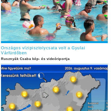
Országos vízipisztolycsata volt a Gyulai
Várfürdőben
Rusznyák Csaba kép- és videóriportja