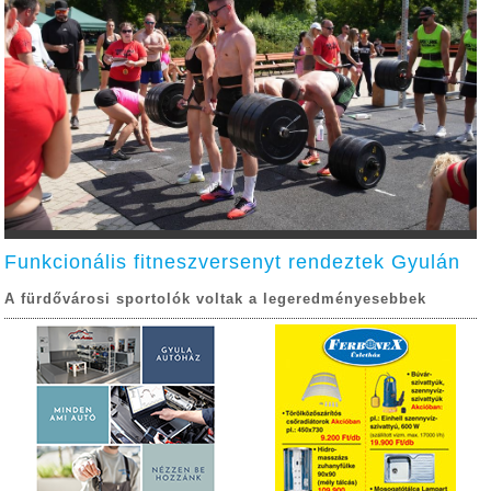
Funkcionális fitneszversenyt rendeztek Gyulán
A fürdővárosi sportolók voltak a legeredményesebbek