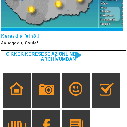
Keresd a felhőt!
Jó reggelt, Gyula!
CIKKEK KERESÉSE AZ ONLINE
ARCHÍVUMBAN