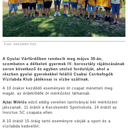
Fotó: beküldött fotó
A Gyulai Várfürdőben rendezik meg május 30-án,
szombaton a délkeleti gyermek IV. korosztály rájátszásának
soron következő és egyben utolsó fordulóját, ahol a
részben gyulai gyerekekkel felálló Csabai Csirkefogók
Vízilabda Klub játékosai is vízbe szállnak.
A 10 órakor kezdődő eseményen öt csapat méretteti meg
magát, az érdeklődők öt mérkőzést láthatnak.
Ajtai Miklós
edző eddig veretlen tanítványai két mérkőzést
játszanak, 11 órától a Kecskeméti Sportiskola, 14 órától az
Invictus SC csapata ellen.
A 10 órától 15 óráig tartó eseményre várják a sport és a
vízilabda kedvelőit.