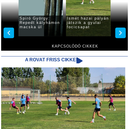
e
Spiró György:
Ismét hazai pályán
Változ
z
Repedt kályhámon
játszik a gyulai
előadá
rsenyt
macska ül
focicsapat
várják
színhá
5-én a
Világi
Klassz
Feszti
KAPCSOLÓDÓ CIKKEK
A ROVAT FRISS CIKKEI