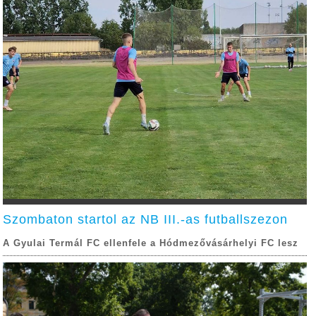
Szombaton startol az NB III.-as futballszezon
A Gyulai Termál FC ellenfele a Hódmezővásárhelyi FC lesz