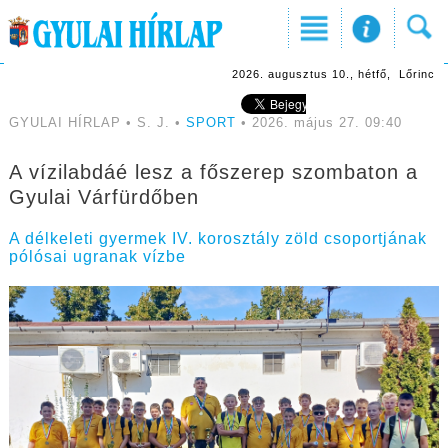
2026. augusztus 10., hétfő, Lőrinc
GYULAI HÍRLAP • S. J. •
SPORT
• 2026. május 27. 09:40
A vízilabdáé lesz a főszerep szombaton a
Gyulai Várfürdőben
A délkeleti gyermek IV. korosztály zöld csoportjának
pólósai ugranak vízbe