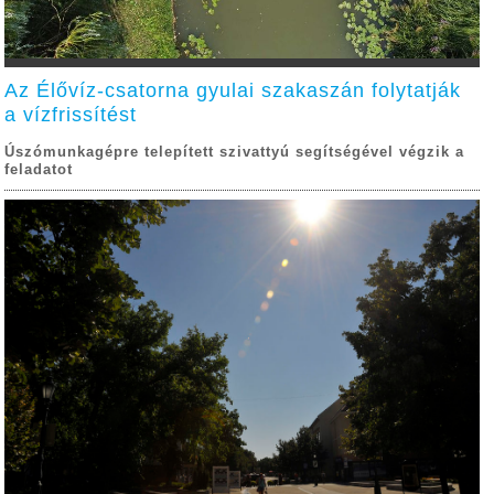
Az Élővíz-csatorna gyulai szakaszán folytatják
a vízfrissítést
Úszómunkagépre telepített szivattyú segítségével végzik a
feladatot