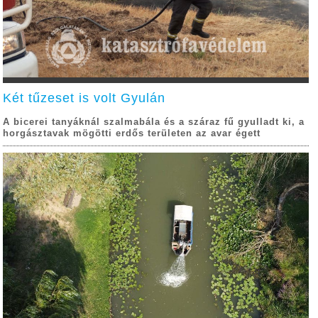
Két tűzeset is volt Gyulán
A bicerei tanyáknál szalmabála és a száraz fű gyulladt ki, a
horgásztavak mögötti erdős területen az avar égett