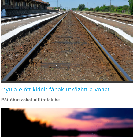
Gyula előtt kidőlt fának ütközött a vonat
Pótlóbuszokat állítottak be