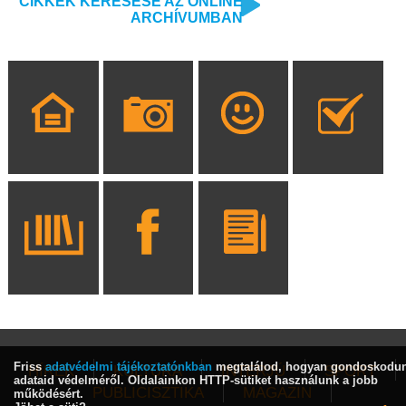
CIKKEK KERESÉSE AZ ONLINE
ARCHÍVUMBAN
Friss
adatvédelmi tájékoztatónkban
megtalálod, hogyan gondoskodu
HÍREK
KULTÚRA
INTERJÚ
SPORT
adataid védelméről. Oldalainkon HTTP-sütiket használunk a jobb
PUBLICISZTIKA
MAGAZIN
működésért.