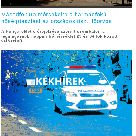
Másodfokúra mérsékelte a harmadfokú
hőségriasztást az országos tiszti főorvos
A HungaroMet előrejelzése szerint szombaton a
legmagasabb nappali hőmérséklet 29 és 34 fok között
valószínű