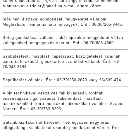
40 év tapasztalattal, 3,5-as autó vagy mikrobusz előnyben.
Ajánlatokat a
trioist@gmail.hu
e-mail címre kérem.
Idős néni éjszakai gondozását, felügyeletét vállalom,
Megbízható, leinformálható nő vagyok. Érd.: 06-30/205-9446.
Beteg gondozását vállalom, akár éjszakai felügyeletét váltva
kolléganővel, megegyezés szerint. Érd.: 06-70/606-4660.
Szobafestést, mázolást, tapétázást, hőszigetelést, laminált
parketta lerakását, gipszkarton szerelést vállalok. Érd.: 06-
70/946-8198.
Seprűkötést vállalok. Érd.: 06-70/250-2670 vagy 66/639-474.
Alpin technikával veszélyes fák kivágását, rönkfák
összevágását, gallyazását, fabehordást, -hasítást,
tuskókiszedést, kerti munkákat, fűkaszálást vállalok. Szabó
Norbert. Érd.: 06-30/753-8296.
Galambház-takarítót keresek. Heti egyszeri négy órás
elfoglaltság. Kisállatokat szerető jelentkezését várom. Érd.: