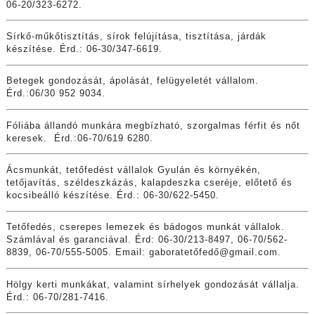
06-20/323-6272.
Sírkő-műkőtisztítás, sírok felújítása, tisztítása, járdák
készítése. Érd.: 06-30/347-6619.
Betegek gondozását, ápolását, felügyeletét vállalom.
Érd.:06/30 952 9034.
Fóliába állandó munkára megbízható, szorgalmas férfit és nőt
keresek. Érd.:06-70/619 6280.
Ácsmunkát, tetőfedést vállalok Gyulán és környékén,
tetőjavítás, széldeszkázás, kalapdeszka cseréje, előtető és
kocsibeálló készítése. Érd.: 06-30/622-5450.
Tetőfedés, cserepes lemezek és bádogos munkát vállalok.
Számlával és garanciával. Érd: 06-30/213-8497, 06-70/562-
8839, 06-70/555-5005. Email: gaboratetőfedő@
gmail.com
.
Hölgy kerti munkákat, valamint sírhelyek gondozását vállalja.
Érd.: 06-70/281-7416.