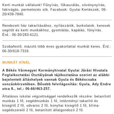
Kerti munkát vállalunk! Fűnyírás, fűkaszálás, sövénynyírás,
fakivágás, permetezés stb. Facebook: Gyulai Kertészek, 06-
20/439-7840.
Rendezett ház takarításához, nyílászárók, burkolatok, keresek
segítőt és kerti munkákhoz, gyomlálás, kapálás, fűnyírás.
Érd.: 06-30/283-6121.
Szobafestő, mázoló több éves gyakorlattal munkát keres. Érd.:
06-30/618-7319.
MUNKÁT KÍNÁL
A Békés Vármegyei Kormányhivatal Gyulai Járási Hivatala
Foglalkoztatási Osztályának tájékoztatása szerint az alábbi
bejelentett álláshelyek vannak Gyula és Békéscsaba
vonzáskörzetében. Bővebb felvilágosítás: Gyula, Ady Endre
utca 8., tel.: 06-66/463-257.
Általános iskolai végzettséggel rendelkezők részére: betanított
munkás 1 fő, segédmunkás 1 fő, intézményi takarító és
kisegítő 2 fő, udvaros 2 fő, konyhai kisegítő 1 fő, klíma-
segédszerelő 2 fő, betanított állatgondozó 2 fő.