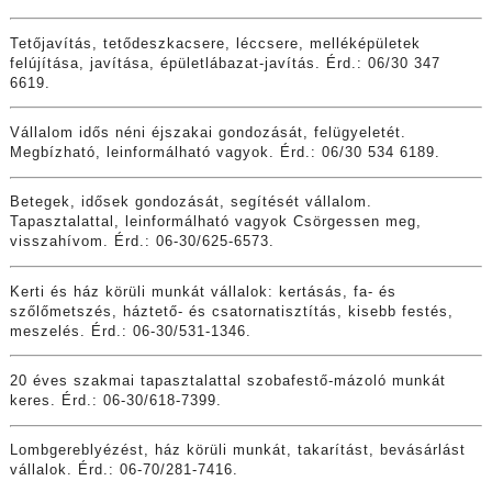
Tetőjavítás, tetődeszkacsere, léccsere, melléképületek
felújítása, javítása, épületlábazat-javítás. Érd.: 06/30 347
6619.
Vállalom idős néni éjszakai gondozását, felügyeletét.
Megbízható, leinformálható vagyok. Érd.: 06/30 534 6189.
Betegek, idősek gondozását, segítését vállalom.
Tapasztalattal, leinformálható vagyok Csörgessen meg,
visszahívom. Érd.: 06-30/625-6573.
Kerti és ház körüli munkát vállalok: kertásás, fa- és
szőlőmetszés, háztető- és csatornatisztítás, kisebb festés,
meszelés. Érd.: 06-30/531-1346.
20 éves szakmai tapasztalattal szobafestő-mázoló munkát
keres. Érd.: 06-30/618-7399.
Lombgereblyézést, ház körüli munkát, takarítást, bevásárlást
vállalok. Érd.: 06-70/281-7416.