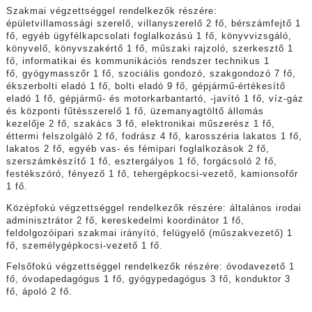
Szakmai végzettséggel rendelkezők részére:
épületvillamossági szerelő, villanyszerelő 2 fő, bérszámfejtő 1
fő, egyéb ügyfélkapcsolati foglalkozású 1 fő, könyvvizsgáló,
könyvelő, könyvszakértő 1 fő, műszaki rajzoló, szerkesztő 1
fő, informatikai és kommunikációs rendszer technikus 1
fő, gyógymasszőr 1 fő, szociális gondozó, szakgondozó 7 fő,
ékszerbolti eladó 1 fő, bolti eladó 9 fő, gépjármű-értékesítő
eladó 1 fő, gépjármű- és motorkarbantartó, -javító 1 fő, víz-gáz
és központi fűtésszerelő 1 fő, üzemanyagtöltő állomás
kezelője 2 fő, szakács 3 fő, elektronikai műszerész 1 fő,
éttermi felszolgáló 2 fő, fodrász 4 fő, karosszéria lakatos 1 fő,
lakatos 2 fő,
egyéb vas- és fémipari foglalkozások 2 fő,
szerszámkészítő 1 fő, esztergályos 1 fő, forgácsoló 2 fő,
festékszóró, fényező 1 fő, tehergépkocsi-vezető, kamionsofőr
1 fő.
Középfokú végzettséggel rendelkezők részére: általános irodai
adminisztrátor 2 fő, kereskedelmi koordinátor 1 fő,
feldolgozóipari szakmai irányító, felügyelő (műszakvezető) 1
fő, személygépkocsi-vezető 1 fő.
Felsőfokú végzettséggel rendelkezők részére: óvodavezető 1
fő, óvodapedagógus 1 fő, gyógypedagógus 3 fő, konduktor 3
fő, ápoló 2 fő.