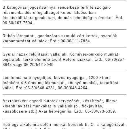
B kategóriás jogosítvánnyal rendelkező férfi felszolgáló
részmunkaidős elfoglaltságot keres! Elsősorban
ételkiszállításra gondoltam, de más lehetőség is érdekel. Érd.:
06-30/167-7504.
Ritkán látogatott, gondozásra szoruló zárt kertek, nyaralók
karbantartását vállalok. Érd.: 06-30/111-7834.
Gyulai házak felújítását vállaljuk. Kőműves-burkoló munkát,
bejáratok, térkő elérhető áron! Referenciákkal. Érd.: 06-70/257-
8643 vagy 06-20/542-8949.
Leinformálható nyugdíjas, kevés nyugdíjjal, 1200 Ft-ért
óránként 4-6 órás mellékmunkát, könnyű munkát, takarítást
vállal. Érd.:06-30/648-4281, 06-30/648-4264.
Asztalosként egyedi bútorok tervezését, készítését, illetve
kisebb javítási munkákat is vállalok (pl. fiókjavítás,
küszöbcsere stb.) Akár hétvégén is. Érd.: 06-30/073-5359.
Heti egy alkalomra sofőri munkát keresek B, C, E kategóriával,