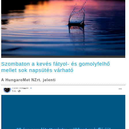
Szombaton a kevés fátyol- és gomolyfelhő
mellet sok napsütés várható
A HungaroMet NZrt. jelenti