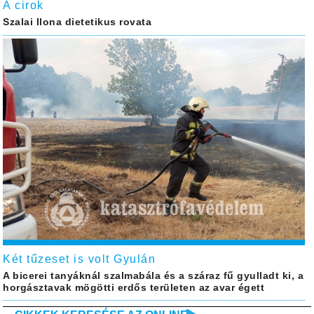
A cirok
Szalai Ilona dietetikus rovata
Két tűzeset is volt Gyulán
A bicerei tanyáknál szalmabála és a száraz fű gyulladt ki, a
horgásztavak mögötti erdős területen az avar égett