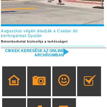
Augusztus végén átadják a Csabai úti
körforgalmat Gyulán
Betonburkolat biztosítja a tartósságot
CIKKEK KERESÉSE AZ ONLINE
ARCHÍVUMBAN