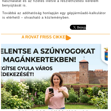
használatát és az fizetés illetve a részletfizetési kérelem
benyújtását is.
Továbbá az adóhatóság honlapján egy gépjárműadó-kalkulátor
is elérhető – olvasható a közleményben.
A ROVAT FRISS CIKKEI