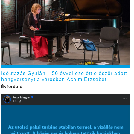
Időutazás Gyulán – 50 évvel ezelőtt először adott
hangversenyt a városban Áchim Erzsébet
Évforduló