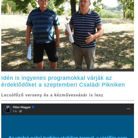
Idén is ingyenes programokkal várják az
érdeklődőket a szeptemberi Családi Pikniken
Lecsófőző verseny és a kézművesvásár is lesz