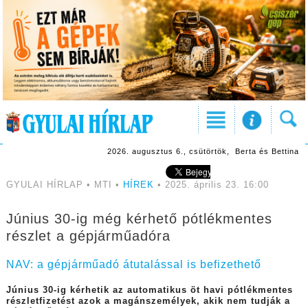
2026. augusztus 6., csütörtök, Berta és Bettina
GYULAI HÍRLAP • MTI •
HÍREK
• 2025. április 23. 16:00
Június 30-ig még kérhető pótlékmentes
részlet a gépjárműadóra
NAV: a gépjárműadó átutalással is befizethető
Június 30-ig kérhetik az automatikus öt havi pótlékmentes
részletfizetést azok a magánszemélyek, akik nem tudják a