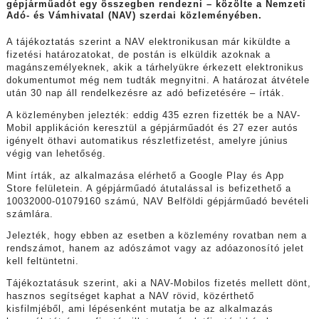
gépjárműadót egy összegben rendezni – közölte a Nemzeti
Adó- és Vámhivatal (NAV) szerdai közleményében.
A tájékoztatás szerint a NAV elektronikusan már kiküldte a
fizetési határozatokat, de postán is elküldik azoknak a
magánszemélyeknek, akik a tárhelyükre érkezett elektronikus
dokumentumot még nem tudták megnyitni. A határozat átvétele
után 30 nap áll rendelkezésre az adó befizetésére – írták.
A közleményben jelezték: eddig 435 ezren fizették be a NAV-
Mobil applikáción keresztül a gépjárműadót és 27 ezer autós
igényelt öthavi automatikus részletfizetést, amelyre június
végig van lehetőség.
Mint írták, az alkalmazása elérhető a Google Play és App
Store felületein. A gépjárműadó átutalással is befizethető a
10032000-01079160 számú, NAV Belföldi gépjárműadó bevételi
számlára.
Jelezték, hogy ebben az esetben a közlemény rovatban nem a
rendszámot, hanem az adószámot vagy az adóazonosító jelet
kell feltüntetni.
Tájékoztatásuk szerint, aki a NAV-Mobilos fizetés mellett dönt,
hasznos segítséget kaphat a NAV rövid, közérthető
kisfilmjéből, ami lépésenként mutatja be az alkalmazás