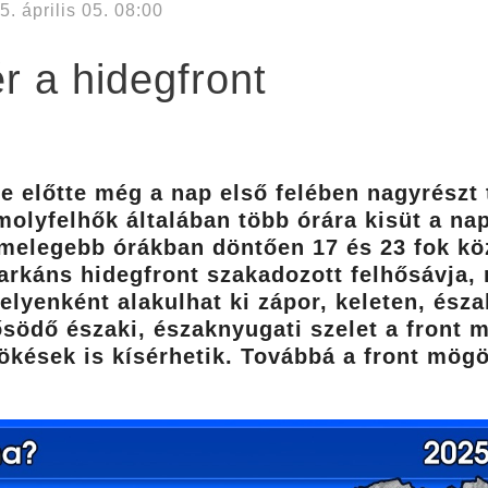
5. április 05. 08:00
r a hidegfront
de előtte még a nap első felében nagyrészt 
omolyfelhők általában több órára kisüt a na
melegebb órákban döntően 17 és 23 fok köz
rkáns hidegfront szakadozott felhősávja, m
lyenként alakulhat ki zápor, keleten, észak
södő északi, északnyugati szelet a front me
ökések is kísérhetik. Továbbá a front mög