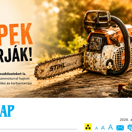
2026. 
A
A
A