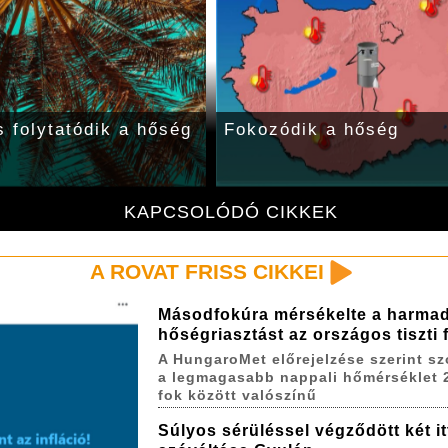
s folytatódik a hőség
Fokozódik a hőség
KAPCSOLÓDÓ CIKKEK
A ROVAT FRISS CIKKEI
Másodfokúra mérsékelte a harma
hőségriasztást az országos tiszti
A HungaroMet előrejelzése szerint s
a legmagasabb nappali hőmérséklet 
fok között valószínű
Súlyos sérüléssel végződött két itt