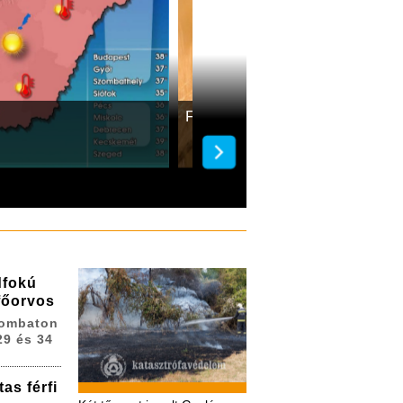
Fokozódik a kánikula a h
dfokú
 főorvos
zombaton
29 és 34
as férfi