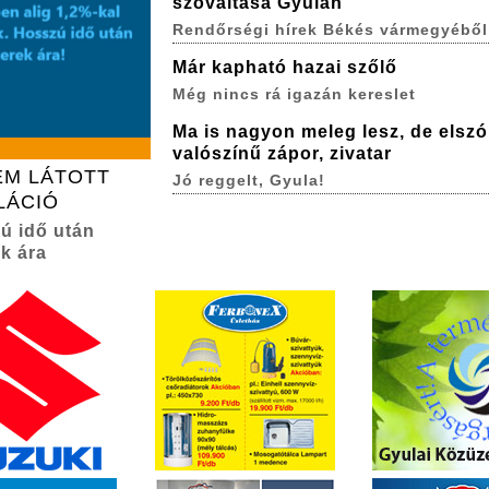
szóváltása Gyulán
Rendőrségi hírek Békés vármegyéből
Már kapható hazai szőlő
Még nincs rá igazán kereslet
Ma is nagyon meleg lesz, de elszó
valószínű zápor, zivatar
EM LÁTOTT
Jó reggelt, Gyula!
LÁCIÓ
zú idő után
k ára