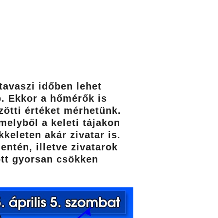
tavaszi időben lehet
p. Ekkor a hőmérők is
ötti értéket mérhetünk.
elyből a keleti tájakon
keleten akár zivatar is.
ntén, illetve zivatarok
ött gyorsan csökken