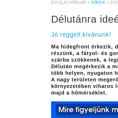
GYULAI HÍRLAP •
HÍREK
• 202
Délutánra ideé
Jó reggelt kívánunk!
Ma hidegfront érkezik, 
részünk, a fátyol- és g
szárba szökkenek, a leg
Délután megérkezik a ma
több helyen, nyugaton he
A nagy területen megerő
környezetében viharos l
majd a hőmérséklet.