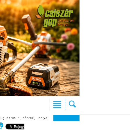
augusztus 7., péntek, Ibolya