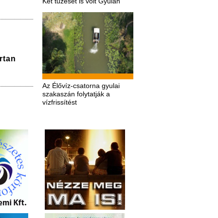
Két tűzeset is volt Gyulán
rtan
Az Élővíz-csatorna gyulai
szakaszán folytatják a
vízfrissítést