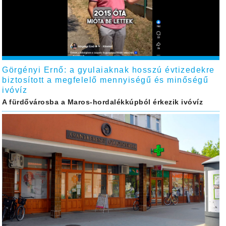
Görgényi Ernő: a gyulaiaknak hosszú évtizedekre
biztosított a megfelelő mennyiségű és minőségű
ivóvíz
A fürdővárosba a Maros-hordalékkúpból érkezik ivóvíz