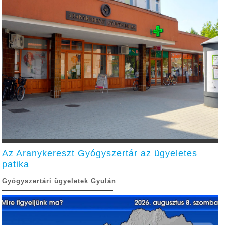
Az Aranykereszt Gyógyszertár az ügyeletes
patika
Gyógyszertári ügyeletek Gyulán