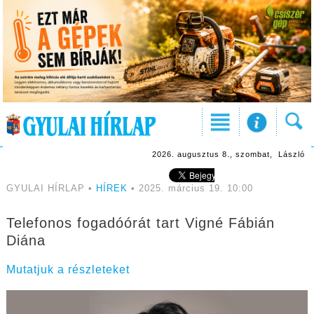
2026. augusztus 8., szombat, László
GYULAI HÍRLAP •
HÍREK
• 2025. március 19. 10:00
Telefonos fogadóórát tart Vigné Fábián
Diána
Mutatjuk a részleteket