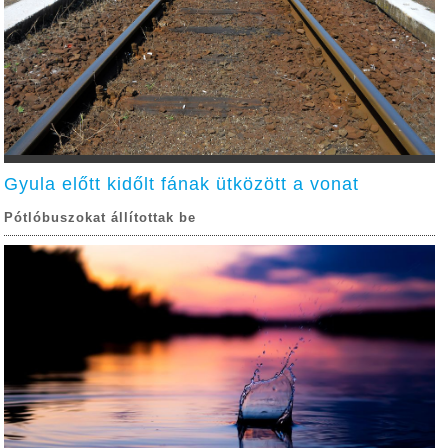
Gyula előtt kidőlt fának ütközött a vonat
Pótlóbuszokat állítottak be