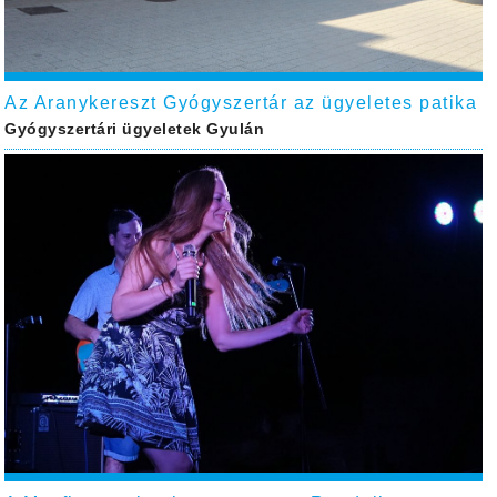
Az Aranykereszt Gyógyszertár az ügyeletes patika
Gyógyszertári ügyeletek Gyulán