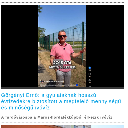
Görgényi Ernő: a gyulaiaknak hosszú
évtizedekre biztosított a megfelelő mennyiségű
és minőségű ivóvíz
A fürdővárosba a Maros-hordalékkúpból érkezik ivóvíz