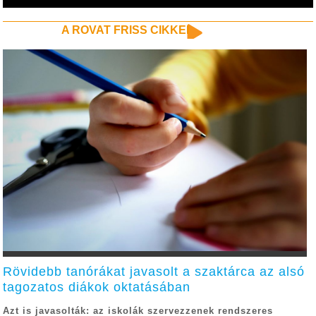
A ROVAT FRISS CIKKEI
Rövidebb tanórákat javasolt a szaktárca az alsó
tagozatos diákok oktatásában
Azt is javasolták: az iskolák szervezzenek rendszeres