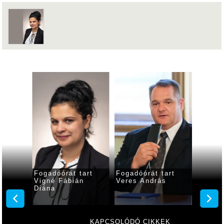
art
Fogadóórát tart
Fogadóórát tart
Fogadó
a
Vigné Fábián
Veres András
Kiss S
Diána
KAPCSOLÓDÓ CIKKEK