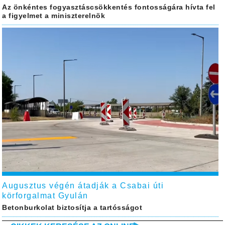
Az önkéntes fogyasztáscsökkentés fontosságára hívta fel
a figyelmet a miniszterelnök
Augusztus végén átadják a Csabai úti
körforgalmat Gyulán
Betonburkolat biztosítja a tartósságot