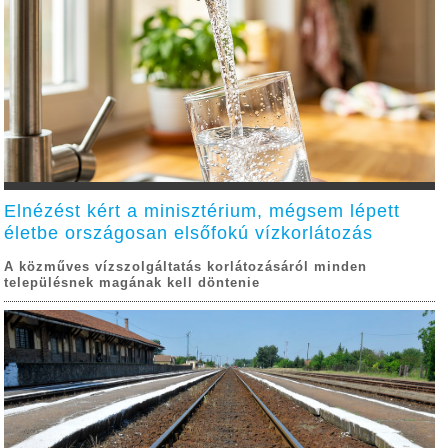
Elnézést kért a minisztérium, mégsem lépett
életbe országosan elsőfokú vízkorlátozás
A közműves vízszolgáltatás korlátozásáról minden
településnek magának kell döntenie