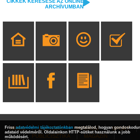
CIKKEK KERESÉSE AZ ONLINE
ARCHÍVUMBAN
Friss
adatvédelmi tájékoztatónkban
megtalálod, hogyan gondoskodu
HÍREK
KULTÚRA
INTERJÚ
SPORT
adataid védelméről. Oldalainkon HTTP-sütiket használunk a jobb
PUBLICISZTIKA
MAGAZIN
működésért.