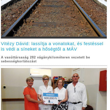
Vitézy Dávid: lassítja a vonatokat, és festéssel
is védi a síneket a hőségtől a MÁV
A vasúttársaság 282 vágánykilométeren vezetett be
sebességkorlátozást