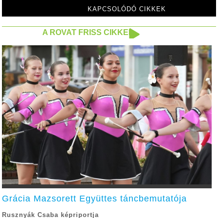
KAPCSOLÓDÓ CIKKEK
A ROVAT FRISS CIKKEI
Grácia Mazsorett Együttes táncbemutatója
Rusznyák Csaba képriportja