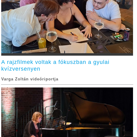
A rajzfilmek voltak a fókuszban a gyulai
kvízversenyen
Varga Zoltán videóriportja