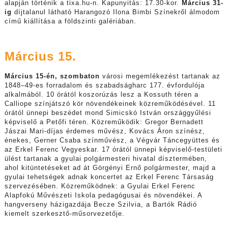
alapján történik a tixa.hu-n. Kapunyitás: 17.30-kor.
Március 31-
ig
díjtalanul látható Harangozó Ilona Bimbi Színekről álmodom
című kiállítása a földszinti galériában.
Március 15.
Március 15-én, szombaton
városi megemlékezést tartanak az
1848–49-es forradalom és szabadságharc 177. évfordulója
alkalmából. 10 órától koszorúzás lesz a Kossuth téren a
Calliope színjátszó kör növendékeinek közreműködésével. 11
órától ünnepi beszédet mond Simicskó István országgyűlési
képviselő a Petőfi téren. Közreműködik: Gregor Bernadett
Jászai Mari-díjas érdemes művész, Kovács Áron színész,
énekes, Gerner Csaba színművész, a Végvár Táncegyüttes és
az Erkel Ferenc Vegyeskar. 17 órától ünnepi képviselő-testületi
ülést tartanak a gyulai polgármesteri hivatal dísztermében,
ahol kitüntetéseket ad át Görgényi Ernő polgármester, majd a
gyulai tehetségek adnak koncertet az Erkel Ferenc Társaság
szervezésében. Közreműködnek: a Gyulai Erkel Ferenc
Alapfokú Művészeti Iskola pedagógusai és növendékei. A
hangverseny házigazdája Becze Szilvia, a Bartók Rádió
kiemelt szerkesztő-műsorvezetője.