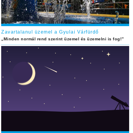
Zavartalanul üzemel a Gyulai Várfürdő
„Minden normál rend szerint üzemel és üzemelni is fog!”