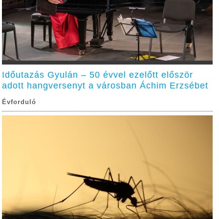
Időutazás Gyulán – 50 évvel ezelőtt először
adott hangversenyt a városban Áchim Erzsébet
Évforduló