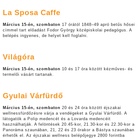
La Sposa Caffe
Március 15-én, szombaton
17 órától 1848–49 apró betűs hősei
címmel tart előadást Fodor György középiskolai pedagógus. A
belépés ingyenes, de helyet kell foglalni.
Világóra
Március 15-én, szombaton
10 és 17 óra között kézműves- és
termelői vásárt tartanak.
Gyulai Várfürdő
Március 15-én, szombaton
20 és 24 óra között éjszakai
wellnessfürdőzésre várja a vendégeket a Gyulai Várfürdő. A
látogatók a Polip medencét és a Lovarda medencéit
használhatják. A felöntések 20.45-kor, 21.30-kor és 22.30-kor a
Panoráma szaunában, 21, 22 és 23 órakor a Bástya szaunában
érhetők el. Az éjszakai wellness belépőjegye 2800 forintba