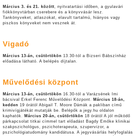
Március 3. és 21. között
, nyitvatartási időben, a gyulavári
fiókkönyvtárban cserebere és a könyvvásár lesz.
Tankönyveket, atlaszokat, elavult tartalmú, hiányos vagy
piszkos könyveket nem vesznek át.
Vigadó
Március 13-án, csütörtökön
13.30-tól a Bizseri Bábszínház
előadása látható. A belépés díjtalan.
Művelődési központ
Március 13-án, csütörtökön
16.30-tól a Varázsének Imi
bácsival Erkel Ferenc Művelődési Központ.
Március 18-án,
kedden
19 órától Abigail T. Moore Dámák a pakliban című
krimivígjátékát mutatják be. Belépők a jegy.hu oldalon
kaphatók.
Március 20-án, csütörtökön
18 órától A jól működő
párkapcsolat titkai címmel tart előadást Bagdy Emőke klinikai
szakpszichológus, pszichoterapeuta, szupervizor, a
pszichológiatudomány kandidátusa. A jegyvásárlás helyfoglalás