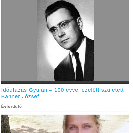
Időutazás Gyulán – 100 évvel ezelőtt született
Banner József
Évforduló