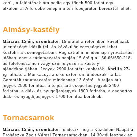
kerül, a felöntések ára pedig egy főnek 500 forint egy
alkalomra. A fürdőbe belépni a téli főbejáraton keresztül lehet.
Almásy-kastély
Március 15-én, szombaton
15 órától a reformkori kávéházak
jelentőségét idézik fel, és kávékülönlegességeket lehet
kóstolni a csemegetárban. Regisztrálni mindennap nyitvatartási
időben lehet a tárlatvezetés napján 15 óráig a +36-66/650-218-
as telefonszámon vagy személyesen a kastély
ajándékboltjában. Jegyek 2900 forintért kaphatók.
Április 27-
ig
látható a Munkácsy: a sikersztori című időszaki tárlat.
Garantált tárlatvezetés: mindennap 13 órától. A teljes árú
jegyek 2500 forintba, a teljes árú csoportos jegyek 2400
forintba, a diák- és nyugdíjasjegyek 1800 forintba, a csoportos
diák- és nyugdíjasjegyek 1700 forintba kerülnek.
Tornacsarnok
Március 15-én,
szombaton
rendezik meg a Küzdelem Napját a
Prohászka Zsolt Városi Tornacsarnokban. 14.30-tól lesznek az