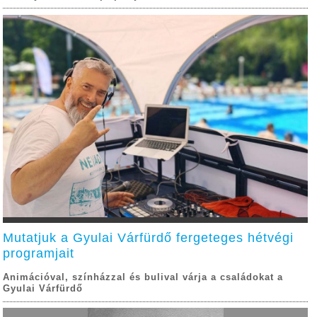
Mutatjuk a Gyulai Várfürdő fergeteges hétvégi
programjait
Animációval, színházzal és bulival várja a családokat a
Gyulai Várfürdő