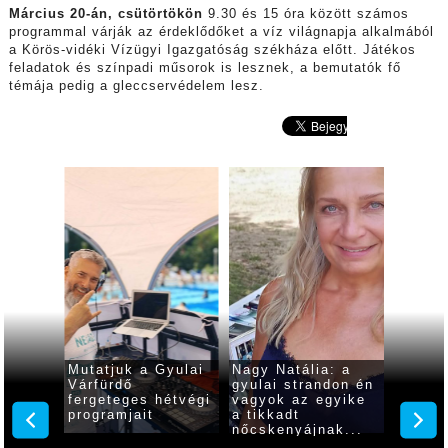
Március 20-án, csütörtökön
9.30 és 15 óra között számos
programmal várják az érdeklődőket a víz világnapja alkalmából
a Körös-vidéki Vízügyi Igazgatóság székháza előtt. Játékos
feladatok és színpadi műsorok is lesznek, a bemutatók fő
témája pedig a gleccservédelem lesz.
m a
Mutatjuk a Gyulai
Nagy Natália: a
Idén i
Várfürdő
gyulai strandon én
progra
élja
fergeteges hétvégi
vagyok az egyike
várják
programjait
a tikkadt
érdekl
nőcskenyájnak...
szepte
Család