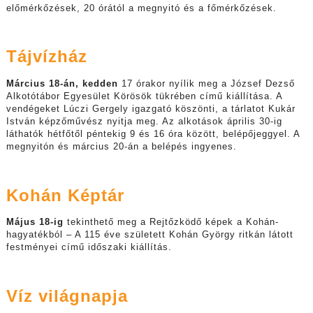
előmérkőzések, 20 órától a megnyitó és a főmérkőzések.
Tájvízház
Március 18-án, kedden
17 órakor nyílik meg a József Dezső
Alkotótábor Egyesület Körösök tükrében című kiállítása. A
vendégeket Lúczi Gergely igazgató köszönti, a tárlatot Kukár
István képzőművész nyitja meg. Az alkotások április 30-ig
láthatók hétfőtől péntekig 9 és 16 óra között, belépőjeggyel. A
megnyitón és március 20-án a belépés ingyenes.
Kohán Képtár
Május 18-ig
tekinthető meg a Rejtőzködő képek a Kohán-
hagyatékból – A 115 éve született Kohán György ritkán látott
festményei című időszaki kiállítás.
Víz világnapja