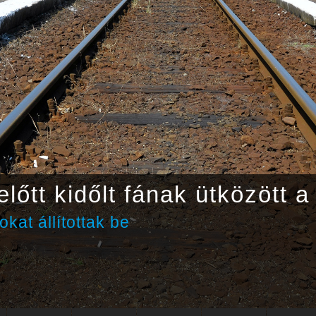
lőtt kidőlt fának ütközött a
kat állítottak be