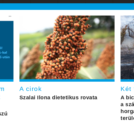
em
A cirok
Két 
z
Szalai Ilona dietetikus rovata
A bi
a szá
horg
szú
terül