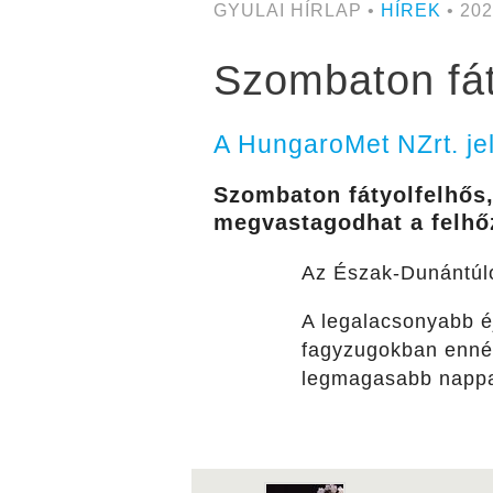
GYULAI HÍRLAP •
HÍREK
• 202
Szombaton fát
A HungaroMet NZrt. jel
Szombaton fátyolfelhős,
megvastagodhat a felhő
Az Észak-Dunántúlon
A legalacsonyabb éj
fagyzugokban ennél
legmagasabb nappal