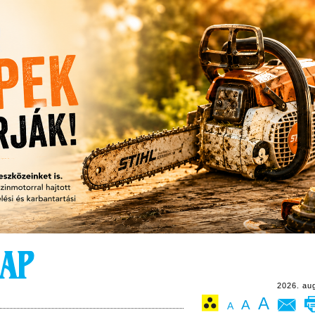
2026. au
A
A
A