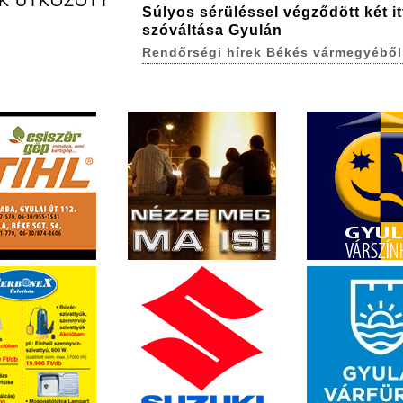
AK ÜTKÖZÖTT
Súlyos sérüléssel végződött két itt
szóváltása Gyulán
Rendőrségi hírek Békés vármegyéből