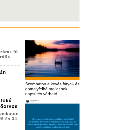
záraz fű
erdős
zán
Szombaton a kevés fátyol- és
gomolyfelhő mellet sok
napsütés várható
dfokú
 főorvos
zombaton
29 és 34