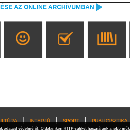
ÉSE AZ ONLINE ARCHÍVUMBAN
ULTÚRA
INTERJÚ
SPORT
PUBLICISZTIKA
 adataid védelméről. Oldalainkon HTTP-sütiket használunk a jobb műk