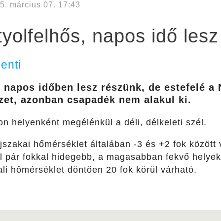
5. március 07. 17:43
yolfelhős, napos idő lesz
enti
 napos időben lesz részünk, de estefelé 
zet, azonban csapadék nem alakul ki.
 helyenként megélénkül a déli, délkeleti szél.
szakai hőmérséklet általában -3 és +2 fok között 
 pár fokkal hidegebb, a magasabban fekvő helyek
i hőmérséklet döntően 20 fok körül várható.