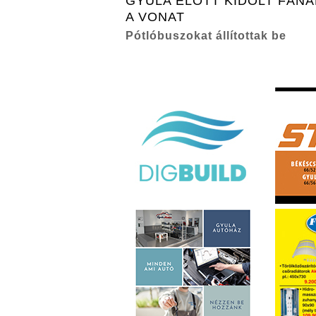
GYULA ELŐTT KIDŐLT FÁN
A VONAT
Pótlóbuszokat állítottak be