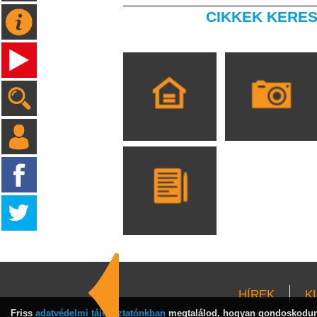
CIKKEK KERES
HÍREK
K
Friss
adatvédelmi tájékoztatónkban
megtalálod, hogyan gondoskodunk