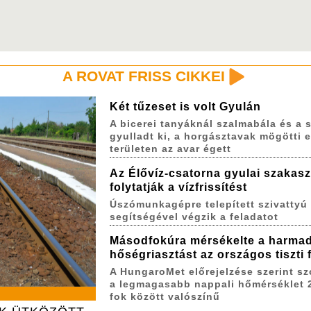
A ROVAT FRISS CIKKEI
Két tűzeset is volt Gyulán
A bicerei tanyáknál szalmabála és a s
gyulladt ki, a horgásztavak mögötti 
területen az avar égett
Az Élővíz-csatorna gyulai szakas
folytatják a vízfrissítést
Úszómunkagépre telepített szivattyú
segítségével végzik a feladatot
Másodfokúra mérsékelte a harma
hőségriasztást az országos tiszti
A HungaroMet előrejelzése szerint s
a legmagasabb nappali hőmérséklet 
fok között valószínű