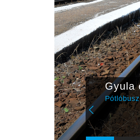
csapat
Gyula e
álkozik a
Pótlóbuszo