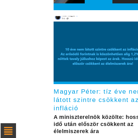
Magyar Péter: tíz éve n
látott szintre csökkent a
infláció
A miniszterelnök közölte: hos
idő után először csökkent az
élelmiszerek ára