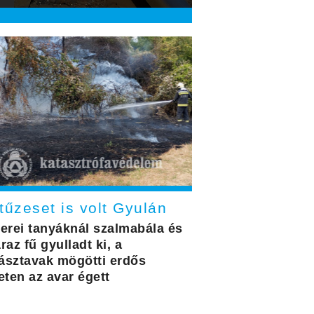
tűzeset is volt Gyulán
cerei tanyáknál szalmabála és
raz fű gyulladt ki, a
ásztavak mögötti erdős
eten az avar égett