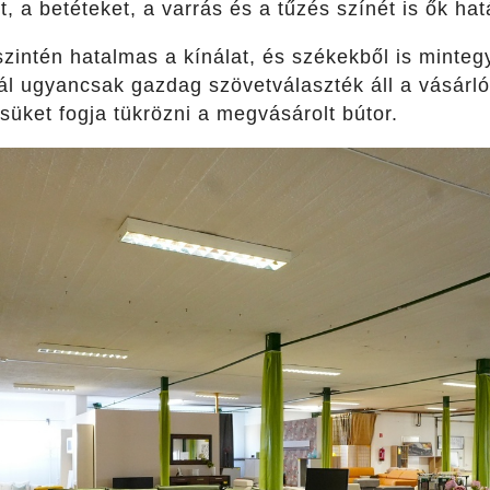
t, a betéteket, a varrás és a tűzés színét is ők ha
zintén hatalmas a kínálat, és székekből is mintegy
ál ugyancsak gazdag szövetválaszték áll a vásárló
ésüket fogja tükrözni a megvásárolt bútor.