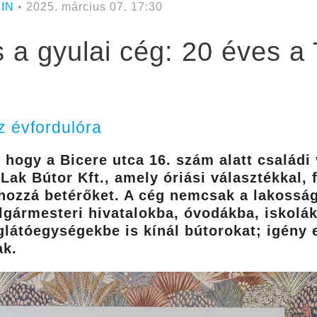
IN
• 2025. március 07. 17:30
 a gyulai cég: 20 éves a
z évfordulóra
 hogy a Bicere utca 16. szám alatt családi
Lak Bútor Kft., amely óriási választékkal, 
 hozzá betérőket. A cég nemcsak a lakossá
gármesteri hivatalokba, óvodákba, iskolák
látóegységekbe is kínál bútorokat; igény 
nak.