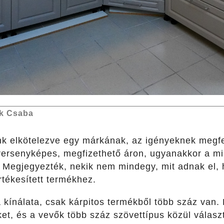
k Csaba
k elkötelezve egy márkának, az igényeknek megfe
 versenyképes, megfizethető áron, ugyanakkor a m
ki. Megjegyezték, nekik nem mindegy, mit adnak el, 
rtékesített termékhez.
a kínálata, csak kárpitos termékből több száz van.
et, és a vevők több száz szövettípus közül választh