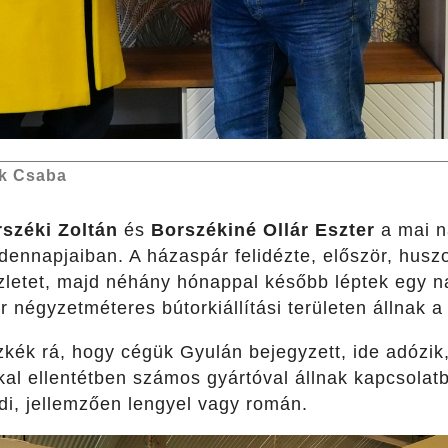
k Csaba
széki Zoltán
és
Borszékiné Ollár Eszter
a mai n
dennapjaiban. A házaspár felidézte, először, huszo
zletet, majd néhány hónappal később léptek egy na
r négyzetméteres bútorkiállítási területen állnak 
kék rá, hogy cégük Gyulán bejegyzett, ide adózik, 
kal ellentétben számos gyártóval állnak kapcsolat
ldi, jellemzően lengyel vagy román.