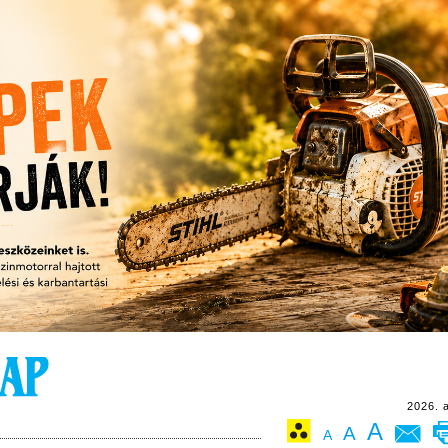
2026. 
A
A
A