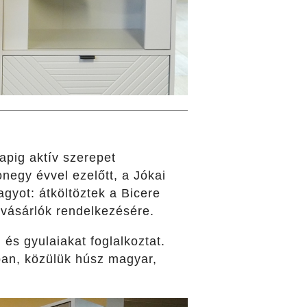
apig aktív szerepet
negy évvel ezelőtt, a Jókai
gyot: átköltöztek a Bicere
a vásárlók rendelkezésére.
és gyulaiakat foglalkoztat.
ban, közülük húsz magyar,