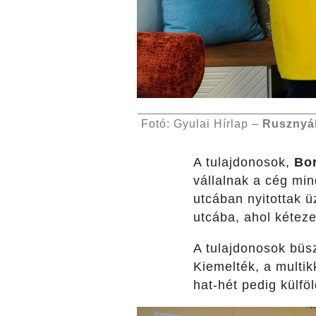
Fotó: Gyulai Hírlap –
Rusznyá
A tulajdonosok,
Bor
vállalnak a cég min
utcában nyitottak ü
utcába, ahol kéteze
A tulajdonosok büsz
Kiemelték, a multik
hat-hét pedig külfö