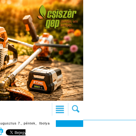
augusztus 7., péntek, Ibolya