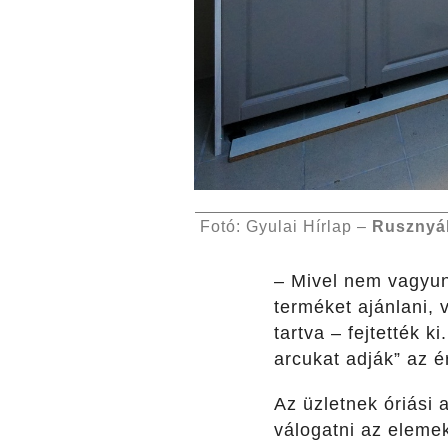
Fotó: Gyulai Hírlap –
Rusznyá
– Mivel nem vagyun
terméket ajánlani,
tartva – fejtették 
arcukat adják” az é
Az üzletnek óriási 
válogatni az elemek