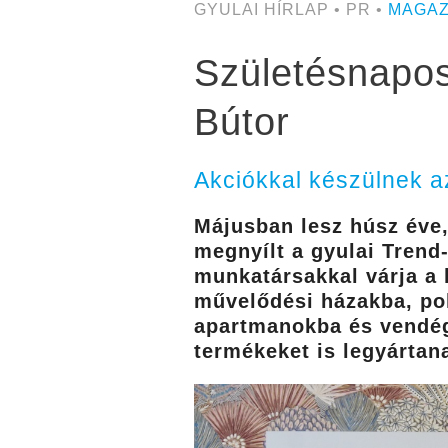
GYULAI HÍRLAP • PR •
MAGAZ
Születésnapos
Bútor
Akciókkal készülnek a
Májusban lesz húsz éve,
megnyílt a gyulai Trend-
munkatársakkal várja a
művelődési házakba, pol
apartmanokba és vendég
termékeket is legyárta