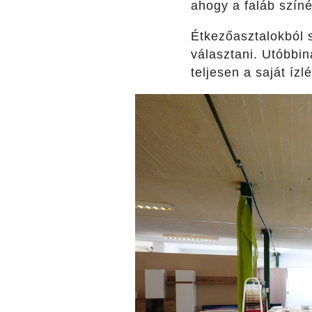
ahogy a faláb színé
Étkezőasztalokból s
választani. Utóbbin
teljesen a saját ízl