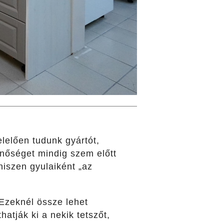
lelően tudunk gyártót,
inőséget mindig szem előtt
hiszen gyulaiként „az
 Ezeknél össze lehet
atják ki a nekik tetszőt,