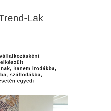
 Trend-Lak
 vállalkozásként
felkészült
gnak, hanem irodákba,
ba, szállodákba,
esetén egyedi