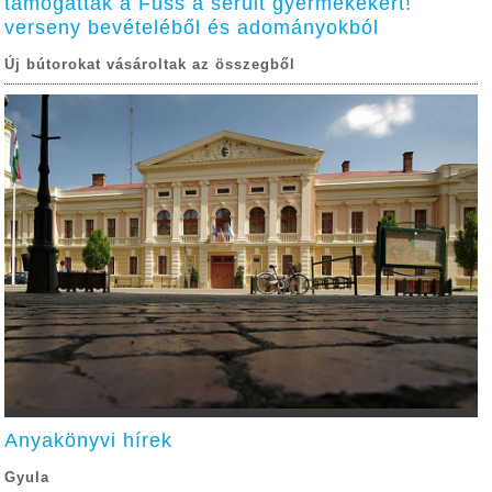
támogatták a Fuss a sérült gyermekekért!
verseny bevételéből és adományokból
Új bútorokat vásároltak az összegből
Anyakönyvi hírek
Gyula