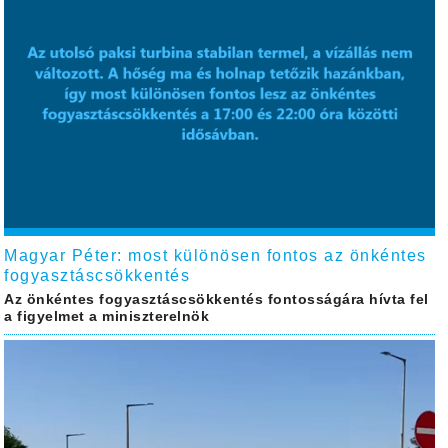
Magyar Péter: most különösen fontos az önkéntes
fogyasztáscsökkentés
Az önkéntes fogyasztáscsökkentés fontosságára hívta fel
a figyelmet a miniszterelnök