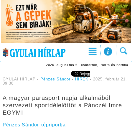
2026. augusztus 6., csütörtök, Berta és Bettina
GYULAI HÍRLAP •
Pénzes Sándor
•
HÍREK
• 2025. február 21.
09:38
A magyar parasport napja alkalmából
szervezett sportdélelőttöt a Pánczél Imre
EGYMI
Pénzes Sándor képriportja