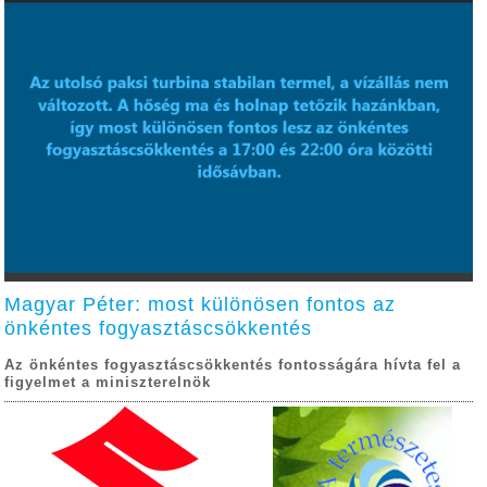
Magyar Péter: most különösen fontos az
önkéntes fogyasztáscsökkentés
Az önkéntes fogyasztáscsökkentés fontosságára hívta fel a
figyelmet a miniszterelnök