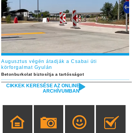
Augusztus végén átadják a Csabai úti
körforgalmat Gyulán
Betonburkolat biztosítja a tartósságot
CIKKEK KERESÉSE AZ ONLINE
ARCHÍVUMBAN