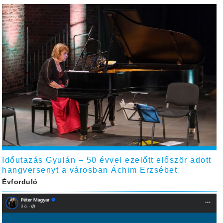
Időutazás Gyulán – 50 évvel ezelőtt először adott
hangversenyt a városban Áchim Erzsébet
Évforduló