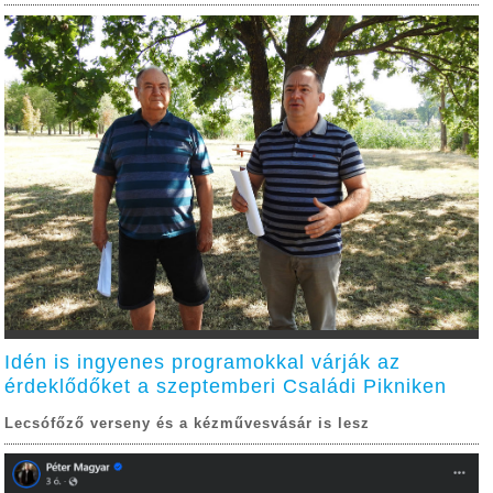
Idén is ingyenes programokkal várják az
érdeklődőket a szeptemberi Családi Pikniken
Lecsófőző verseny és a kézművesvásár is lesz