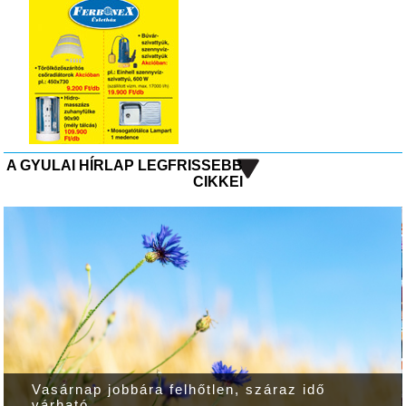
A GYULAI HÍRLAP LEGFRISSEBB
CIKKEI
Vasárnap jobbára felhőtlen, száraz idő
várható