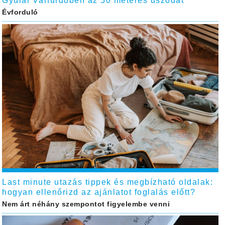
Gyulai Várfürdőben az 50 méteres uszodát
Évforduló
Last minute utazás tippek és megbízható oldalak:
hogyan ellenőrizd az ajánlatot foglalás előtt?
Nem árt néhány szempontot figyelembe venni