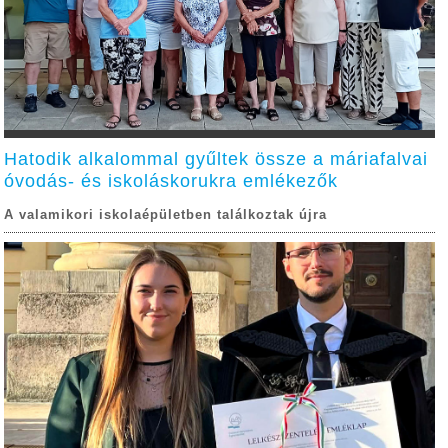
Hatodik alkalommal gyűltek össze a máriafalvai
óvodás- és iskoláskorukra emlékezők
A valamikori iskolaépületben találkoztak újra