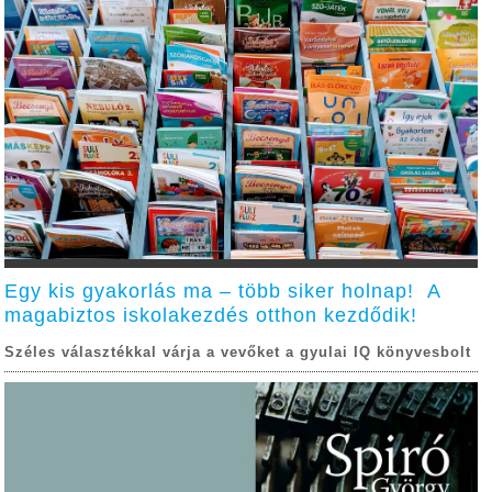
Egy kis gyakorlás ma – több siker holnap! A
magabiztos iskolakezdés otthon kezdődik!
Széles választékkal várja a vevőket a gyulai IQ könyvesbolt