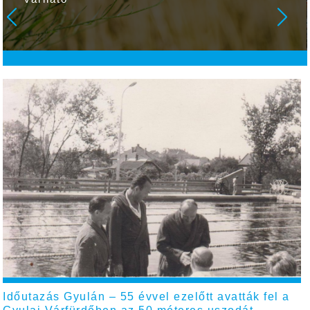
Időutazás Gyulán – 55 évvel ezelőtt avatták fel a