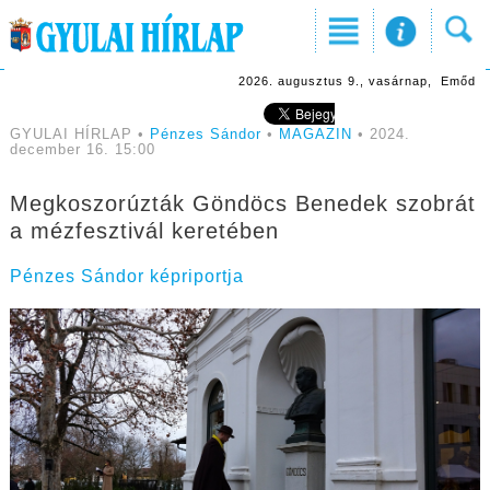
2026. augusztus 9., vasárnap, Emőd
GYULAI HÍRLAP •
Pénzes Sándor
•
MAGAZIN
• 2024.
december 16. 15:00
Megkoszorúzták Göndöcs Benedek szobrát
a mézfesztivál keretében
Pénzes Sándor képriportja