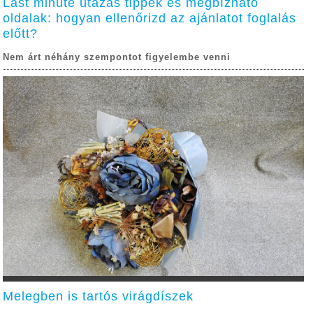
Last minute utazás tippek és megbízható
oldalak: hogyan ellenőrizd az ajánlatot foglalás
előtt?
Nem árt néhány szempontot figyelembe venni
Melegben is tartós virágdíszek