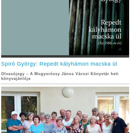
Spiró György: Repedt kályhámon macska ül
Olvasójegy – A Mogyoróssy János Városi Könyvtár heti
könyvajánlója