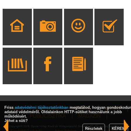
Friss
adatvédelmi tájékoztatónkban
megtalálod, hogyan gondoskodu
HÍREK
KULTÚRA
INTERJÚ
SPORT
adataid védelméről. Oldalainkon HTTP-sütiket használunk a jobb
PUBLICISZTIKA
MAGAZIN
működésért.
Jöhet a süti?
Copyright© 2009, Gyulai Hírlap Kiadó és Hírlapterjesztő Nonprofit Kft. Minden jog fenntartva!
Részletek
KÉREM