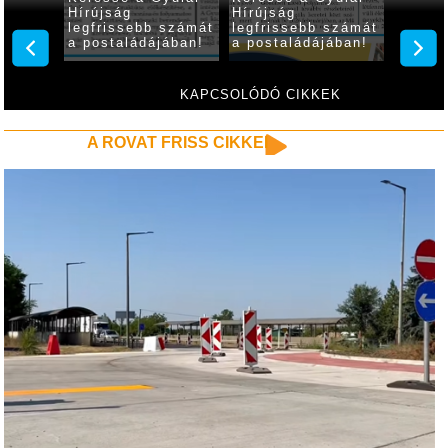
Hírújság
Hírújság
Hírújs
 számát
legfrissebb számát
legfrissebb számát
számá
ában!
a postaládájában!
a postaládájában!
postal
KAPCSOLÓDÓ CIKKEK
A ROVAT FRISS CIKKEI