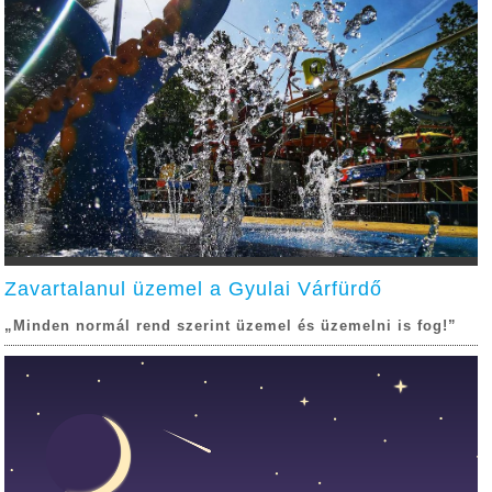
Zavartalanul üzemel a Gyulai Várfürdő
„Minden normál rend szerint üzemel és üzemelni is fog!”