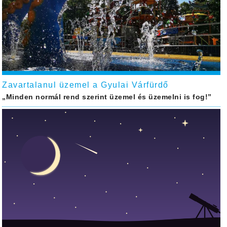
Zavartalanul üzemel a Gyulai Várfürdő
„Minden normál rend szerint üzemel és üzemelni is fog!”