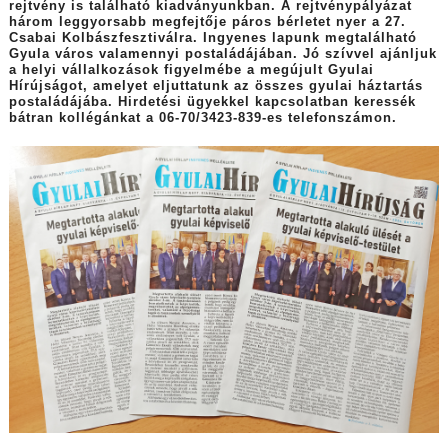
rejtvény is található kiadványunkban. A rejtvénypályázat
három leggyorsabb megfejtője páros bérletet nyer a 27.
Csabai Kolbászfesztiválra. Ingyenes lapunk megtalálható
Gyula város valamennyi postaládájában. Jó szívvel ajánljuk
a helyi vállalkozások figyelmébe a megújult Gyulai
Hírújságot, amelyet eljuttatunk az összes gyulai háztartás
postaládájába. Hirdetési ügyekkel kapcsolatban keressék
bátran kollégánkat a 06-70/3423-839-es telefonszámon.