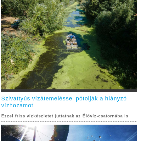
Szivattyús vízátemeléssel pótolják a hiányzó
vízhozamot
Ezzel friss vízkészletet juttatnak az Élővíz-csatornába is