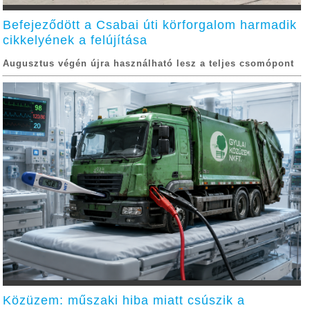
Befejeződött a Csabai úti körforgalom harmadik
cikkelyének a felújítása
Augusztus végén újra használható lesz a teljes csomópont
Közüzem: műszaki hiba miatt csúszik a