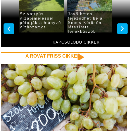
színi
Szivattyús
Jövő héten
A Körö
vízátemeléssel
fejeződhet be a
reggel
 a
pótolják a hiányzó
Sebes-Körösön
sön
vízhozamot
létesített
fenékküszöb
javítása
KAPCSOLÓDÓ CIKKEK
A ROVAT FRISS CIKKEI