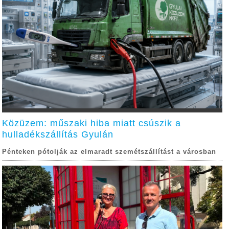
Közüzem: műszaki hiba miatt csúszik a
hulladékszállítás Gyulán
Pénteken pótolják az elmaradt szemétszállítást a városban