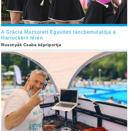
A Grácia Mazsorett Együttes táncbemutatója a
Harruckern téren
Rusznyák Csaba képriportja