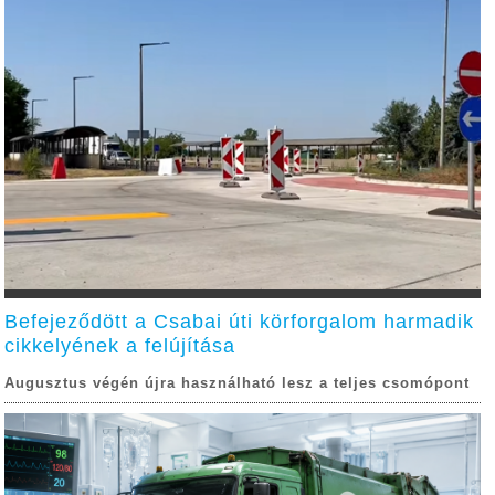
Befejeződött a Csabai úti körforgalom harmadik
cikkelyének a felújítása
Augusztus végén újra használható lesz a teljes csomópont