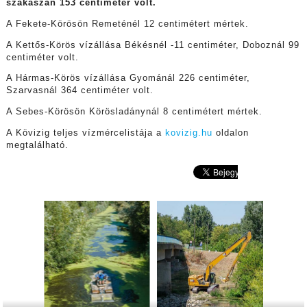
szakaszán 153 centiméter volt.
A Fekete-Körösön Remeténél 12 centimétert mértek.
A Kettős-Körös vízállása Békésnél -11 centiméter, Doboznál 99
centiméter volt.
A Hármas-Körös vízállása Gyománál 226 centiméter,
Szarvasnál 364 centiméter volt.
A Sebes-Körösön Körösladánynál 8 centimétert mértek.
A Kövizig teljes vízmércelistája a
kovizig.hu
oldalon
megtalálható.