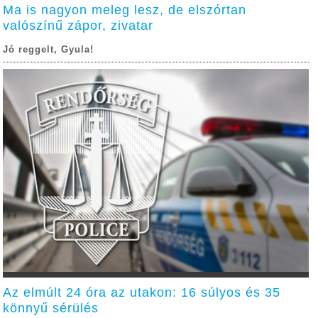
Ma is nagyon meleg lesz, de elszórtan
valószínű zápor, zivatar
Jó reggelt, Gyula!
Az elmúlt 24 óra az utakon: 16 súlyos és 35
könnyű sérülés