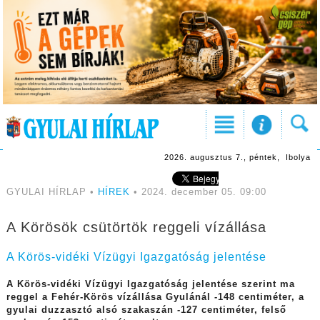
2026. augusztus 7., péntek, Ibolya
GYULAI HÍRLAP •
HÍREK
• 2024. december 05. 09:00
A Körösök csütörtök reggeli vízállása
A Körös-vidéki Vízügyi Igazgatóság jelentése
A Körös-vidéki Vízügyi Igazgatóság jelentése szerint ma
reggel a Fehér-Körös vízállása Gyulánál -148 centiméter, a
gyulai duzzasztó alsó szakaszán -127 centiméter, felső