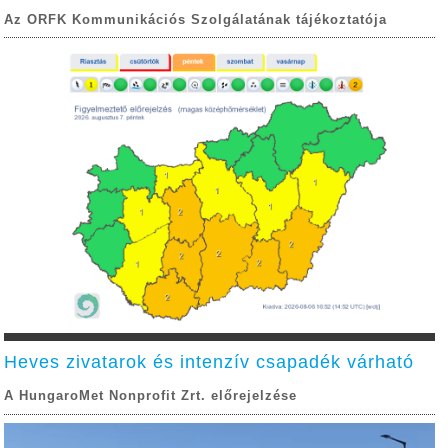
Az ORFK Kommunikációs Szolgálatának tájékoztatója
Heves zivatarok és intenzív csapadék várható
A HungaroMet Nonprofit Zrt. előrejelzése