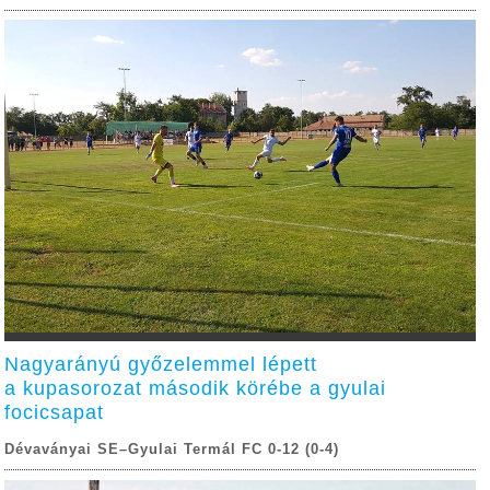
Nagyarányú győzelemmel lépett
a kupasorozat második körébe a gyulai
focicsapat
Dévaványai SE–Gyulai Termál FC 0-12 (0-4)