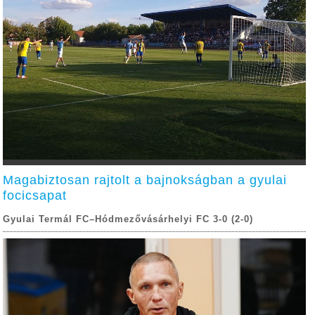
Magabiztosan rajtolt a bajnokságban a gyulai
focicsapat
Gyulai Termál FC–Hódmezővásárhelyi FC 3-0 (2-0)