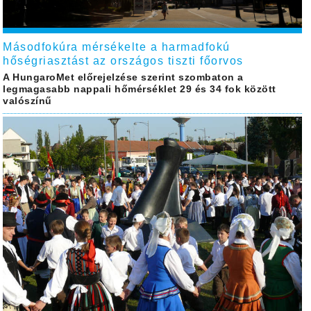
Másodfokúra mérsékelte a harmadfokú
hőségriasztást az országos tiszti főorvos
A HungaroMet előrejelzése szerint szombaton a
legmagasabb nappali hőmérséklet 29 és 34 fok között
valószínű