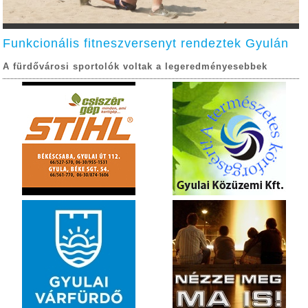
Funkcionális fitneszversenyt rendeztek Gyulán
A fürdővárosi sportolók voltak a legeredményesebbek