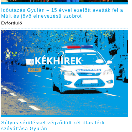
Időutazás Gyulán – 15 évvel ezelőtt avatták fel a
Múlt és jövő elnevezésű szobrot
Évforduló
Súlyos sérüléssel végződött két ittas férfi
szóváltása Gyulán