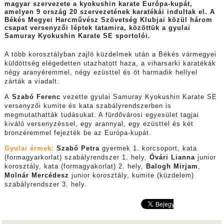
magyar szervezete a kyokushin karate Európa-kupát,
amelyen 9 ország 20 szervezetének karatékái indultak el. A
Békés Megyei Harcművész Szövetség Klubjai közül három
csapat versenyzői léptek tatamira, közöttük a gyulai
Samuray Kyokushin Karate SE sportolói.
A több korosztályban zajló küzdelmek után a Békés vármegyei
küldöttség elégedetten utazhatott haza, a viharsarki karatékák
négy aranyéremmel, négy ezüsttel és öt harmadik hellyel
zárták a viadalt.
A
Szabó Ferenc
vezette gyulai Samuray Kyokushin Karate SE
versenyzői kumite és kata szabályrendszerben is
megmutathatták tudásukat. A fürdővárosi egyesület tagjai
kiváló versenyzéssel, egy arannyal, egy ezüsttel és két
bronzéremmel fejezték be az Európa-kupát.
Gyulai érmek:
Szabó Petra
gyermek 1. korcsoport, kata
(formagyarkorlat) szabályrendszer 1. hely,
Óvári Lianna
junior
korosztály, kata (formagyakorlat) 2. hely,
Balogh Mirjam
,
Molnár Mercédesz
junior korosztály, kumite (küzdelem)
szabályrendszer 3. hely.