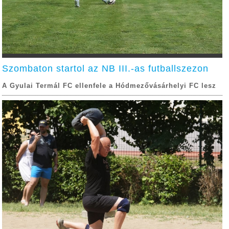
Szombaton startol az NB III.-as futballszezon
A Gyulai Termál FC ellenfele a Hódmezővásárhelyi FC lesz