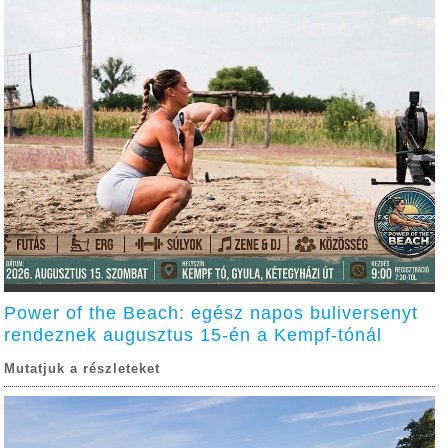
Power of the Beach: egész napos buliversenyt
rendeznek augusztus 15-én a Kempf-tónál
Mutatjuk a részleteket