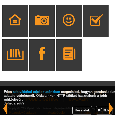
Friss
adatvédelmi tájékoztatónkban
megtalálod, hogyan gondoskodu
HÍREK
KULTÚRA
INTERJÚ
SPORT
adataid védelméről. Oldalainkon HTTP-sütiket használunk a jobb
PUBLICISZTIKA
MAGAZIN
működésért.
Jöhet a süti?
Copyright© 2009, Gyulai Hírlap Kiadó és Hírlapterjesztő Nonprofit Kft. Minden jog fenntartva!
Részletek
KÉREM
Közérdekű adatok
Adatvédelem
Hirdetési ajánlat