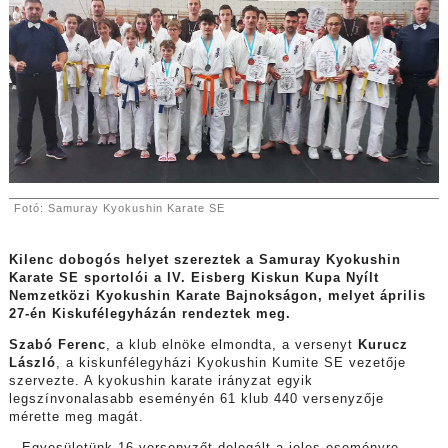
Fotó: Samuray Kyokushin Karate SE
Kilenc dobogós helyet szereztek a Samuray Kyokushin
Karate SE sportolói a IV. Eisberg Kiskun Kupa Nyílt
Nemzetközi Kyokushin Karate Bajnokságon, melyet április
27-én Kiskufélegyházán rendeztek meg.
Szabó Ferenc
, a klub elnöke elmondta, a versenyt
Kurucz
László
, a kiskunfélegyházi Kyokushin Kumite SE vezetője
szervezte. A kyokushin karate irányzat egyik
legszínvonalasabb eseményén 61 klub 440 versenyzője
mérette meg magát.
– Egyesületünk 16 versenyzőt delegált a jeles eseményre,