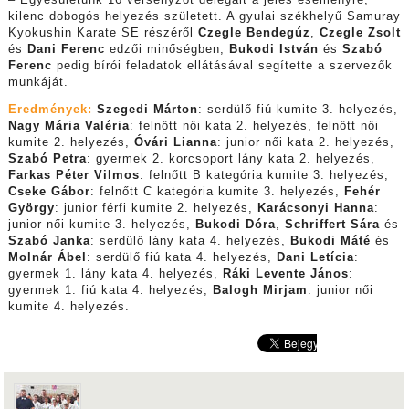
kilenc dobogós helyezés született. A gyulai székhelyű Samuray
Kyokushin Karate SE részéről
Czegle Bendegúz
,
Czegle Zsolt
és
Dani Ferenc
edzői minőségben,
Bukodi István
és
Szabó
Ferenc
pedig bírói feladatok ellátásával segítette a szervezők
munkáját.
Eredmények:
Szegedi Márton
: serdülő fiú kumite 3. helyezés,
Nagy Mária Valéria
: felnőtt női kata 2. helyezés, felnőtt női
kumite 2. helyezés,
Óvári Lianna
: junior női kata 2. helyezés,
Szabó Petra
: gyermek 2. korcsoport lány kata 2. helyezés,
Farkas Péter Vilmos
: felnőtt B kategória kumite 3. helyezés,
Cseke Gábor
: felnőtt C kategória kumite 3. helyezés,
Fehér
György
: junior férfi kumite 2. helyezés,
Karácsonyi Hanna
:
junior női kumite 3. helyezés,
Bukodi Dóra
,
Schriffert Sára
és
Szabó Janka
: serdülő lány kata 4. helyezés,
Bukodi Máté
és
Molnár Ábel
: serdülő fiú kata 4. helyezés,
Dani Letícia
:
gyermek 1. lány kata 4. helyezés,
Ráki Levente János
:
gyermek 1. fiú kata 4. helyezés,
Balogh Mirjam
: junior női
kumite 4. helyezés.