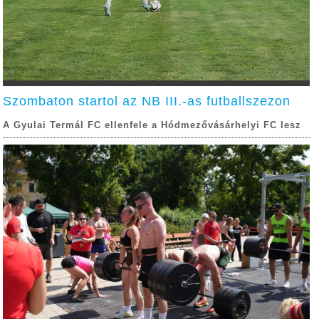
Szombaton startol az NB III.-as futballszezon
A Gyulai Termál FC ellenfele a Hódmezővásárhelyi FC lesz