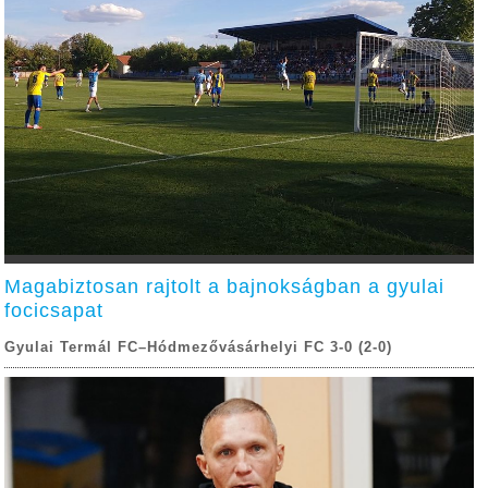
Magabiztosan rajtolt a bajnokságban a gyulai
focicsapat
Gyulai Termál FC–Hódmezővásárhelyi FC 3-0 (2-0)