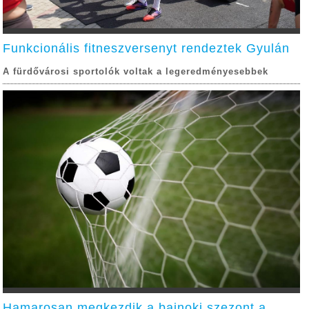
Funkcionális fitneszversenyt rendeztek Gyulán
A fürdővárosi sportolók voltak a legeredményesebbek
Hamarosan megkezdik a bajnoki szezont a