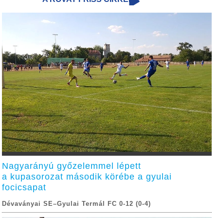
Nagyarányú győzelemmel lépett
a kupasorozat második körébe a gyulai
focicsapat
Dévaványai SE–Gyulai Termál FC 0-12 (0-4)