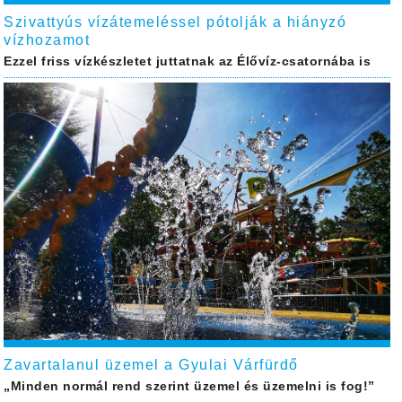
Szivattyús vízátemeléssel pótolják a hiányzó
vízhozamot
Ezzel friss vízkészletet juttatnak az Élővíz-csatornába is
Zavartalanul üzemel a Gyulai Várfürdő
„Minden normál rend szerint üzemel és üzemelni is fog!”