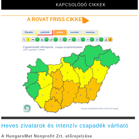
élen jár
KAPCSOLÓDÓ CIKKEK
A ROVAT FRISS CIKKEI
Heves zivatarok és intenzív csapadék várható
A HungaroMet Nonprofit Zrt. előrejelzése