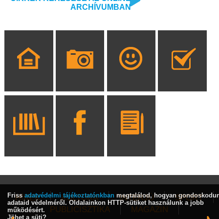
ARCHÍVUMBAN
Friss
adatvédelmi tájékoztatónkban
megtalálod, hogyan gondoskodu
HÍREK
KULTÚRA
INTERJÚ
SPORT
adataid védelméről. Oldalainkon HTTP-sütiket használunk a jobb
PUBLICISZTIKA
MAGAZIN
működésért.
Jöhet a süti?