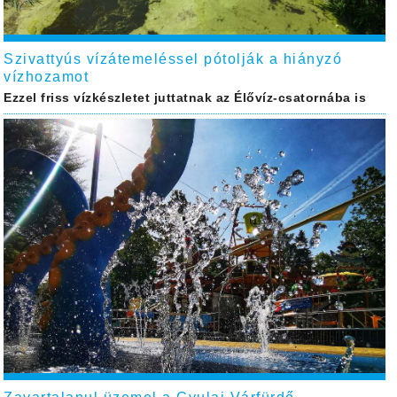
Szivattyús vízátemeléssel pótolják a hiányzó
vízhozamot
Ezzel friss vízkészletet juttatnak az Élővíz-csatornába is