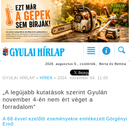
2026. augusztus 6., csütörtök, Berta és Bettina
GYULAI HÍRLAP •
HÍREK
• 2024. november 04. 11:05
„A legújabb kutatások szerint Gyulán
november 4-én nem ért véget a
forradalom”
A 68 évvel ezelőtti eseményekre emlékezett Görgényi
Ernő