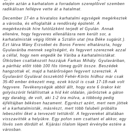
elején aztán a karhatalom a forradalom szereplőivel szemben
radikálisan fellépve vette át a hatalmat.
December 17-én a hivatalos karhatalmi egységek megérkeztek
a városba, és elfoglalták a rendőrség épületét. A
megérkezésük híre futótűzként terjedt el Gyulán. Annak
ellenére, hogy fegyveres ellenállásra nem került sor, a
karhatalmisták végig lőtték a Sztálin utat (ma Béke sugárút.).
Ezt látva Mány Erzsébet és Boros Ferenc elhatározta, hogy
Gyulaváriba mennek segítségért, és fegyvert szereznek azzal
a céllal, hogy nem engedik be Váriba a karhatalmistákat.
Útközben csatlakozott hozzájuk Farkas Mihály. Gyulaváriban,
a pártház előtt több 100 fős tömeg gyűlt össze. Beszédek
hangzottak el, majd a határőrségen fegyvert szereztek. A
Gyulavárit Gyulával összekötő Fehér-Körös hídhoz már csak
35-40 ember érkezett meg, ezek közül is csak 17-18-nak volt
fegyvere. Tevékenységük abból állt, hogy este 6 órakor két
golyószórót felállítottak a híd két oldalán, járőröztek a gáton
egy darabig, de volt, aki 1-2 óra múlva, a többség pedig
éjféltájban békésen hazament. Egyrészt azért, mert nem jöttek
el a karhatalmisták, másrészt, mert több falubeli próbálta
lebeszélni őket a tervezett tettükről. A fegyvereket általában
visszavitték a helyükre. Egy pofon sem csattant el akkor, egy
lövés sem dördült el. Kijárási tilalom lépett érvénybe estére a
városban.