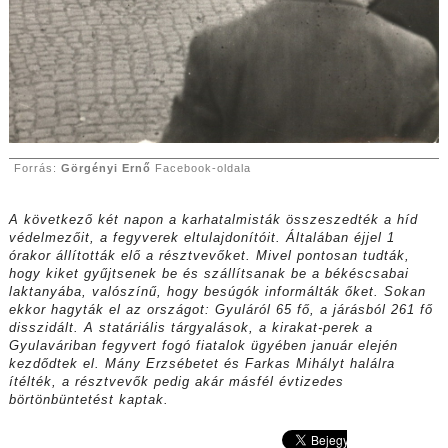
Forrás:
Görgényi Ernő
Facebook-oldala
A következő két napon a karhatalmisták összeszedték a híd
védelmezőit, a fegyverek eltulajdonítóit. Általában éjjel 1
órakor állították elő a résztvevőket. Mivel pontosan tudták,
hogy kiket gyűjtsenek be és szállítsanak be a békéscsabai
laktanyába, valószínű, hogy besúgók informálták őket. Sokan
ekkor hagyták el az országot: Gyuláról 65 fő, a járásból 261 fő
disszidált. A statáriális tárgyalások, a kirakat-perek a
Gyulaváriban fegyvert fogó fiatalok ügyében január elején
kezdődtek el. Mány Erzsébetet és Farkas Mihályt halálra
ítélték, a résztvevők pedig akár másfél évtizedes
börtönbüntetést kaptak.