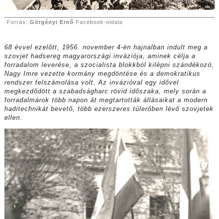
Forrás:
Görgényi Ernő
Facebook-oldala
68 évvel ezelőtt, 1956. november 4-én hajnalban indult meg a
szovjet hadsereg magyarországi inváziója, aminek célja a
forradalom leverése, a szocialista blokkból kilépni szándékozó,
Nagy Imre vezette kormány megdöntése és a demokratikus
rendszer felszámolása volt. Az invázióval egy idővel
megkezdődött a szabadságharc rövid időszaka, mely során a
forradalmárok több napon át megtartották állásaikat a modern
haditechnikát bevető, több ezerszeres túlerőben lévő szovjetek
ellen.