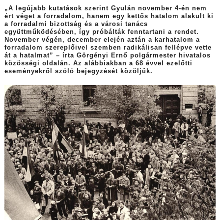
„A legújabb kutatások szerint Gyulán november 4-én nem
ért véget a forradalom, hanem egy kettős hatalom alakult ki
a forradalmi bizottság és a városi tanács
együttműködésében, így próbálták fenntartani a rendet.
November végén, december elején aztán a karhatalom a
forradalom szereplőivel szemben radikálisan fellépve vette
át a hatalmat” – írta Görgényi Ernő polgármester hivatalos
közösségi oldalán. Az alábbiakban a 68 évvel ezelőtti
eseményekről szóló bejegyzését közöljük.