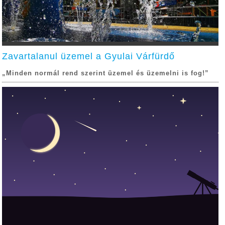
Zavartalanul üzemel a Gyulai Várfürdő
„Minden normál rend szerint üzemel és üzemelni is fog!”