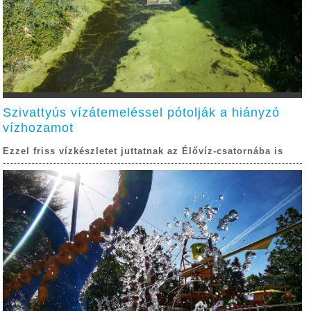
Szivattyús vízátemeléssel pótolják a hiányzó
vízhozamot
Ezzel friss vízkészletet juttatnak az Élővíz-csatornába is