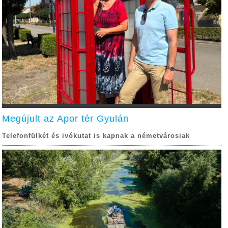
Megújult az Apor tér Gyulán
Telefonfülkét és ivókutat is kapnak a németvárosiak