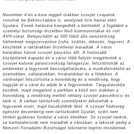
November 4-én a kora reggeli órákban szovjet csapatok
vonultak be Békéscsabára is, amelynek híre hamar elért
Gyulára. Ennek hatására kiengedték a börtönből, a fogdából a
személyi biztonsági őrizetben lévő kommunistákat és volt
ÁVH-sokat. Befejeződött az 500 főből álló nemzetőrség
hátterének megszervezése (ruha, szállás, étkezés, fegyver). A
készletek a raktárakban őrizetlenül maradtak. A város
határában három szovjet páncélos állt. A fontosabb
középületek kapuján és a város több helyén megjelentek a
szovjet katonai parancsnokság falragaszai, felszólították az
embereket a fegyverek beszolgáltatására, a munkafelvételre az
üzemekben, vállalatokban, hivatalokban és a földeken. A
várőrséget felszólította a honvédség és a rendőrség, hogy
hagyják el a várat és adják le a fegyvereiket. Tárgyalásokba
kezdtek, majd megjelent a parkban a késő esti órákban a
honvédség, a rendőrség mellett néhány szovjet páncélkocsi és
tank is. A várban tartózkodó személyeket átkutatták a
fegyverek miatt, majd hazaküldték őket. A szovjet hadsereg
egészen decemberig nem tartózkodott Gyulán, ezért nem
történt gyökeres fordulat a város életében. Se szovjet tankok,
se karhatalmisták nem maradtak a városban, a lakosok pedig a
Nemzeti Forradalmi Bizottságot tekintette legitim testületnek.