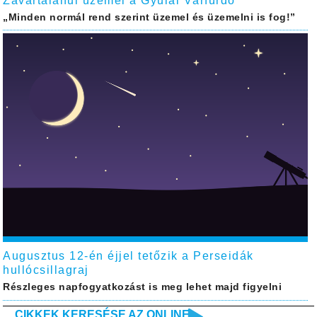
Zavartalanul üzemel a Gyulai Várfürdő
„Minden normál rend szerint üzemel és üzemelni is fog!”
Augusztus 12-én éjjel tetőzik a Perseidák
hullócsillagraj
Részleges napfogyatkozást is meg lehet majd figyelni
CIKKEK KERESÉSE AZ ONLINE