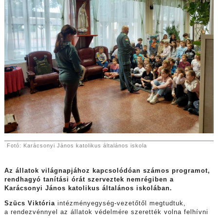
Fotó: Karácsonyi János katolikus általános iskola
Az állatok világnapjához kapcsolódóan számos programot,
rendhagyó tanítási órát szerveztek nemrégiben a
Karácsonyi János katolikus általános iskolában.
Szücs Viktória
intézményegység-vezetőtől megtudtuk,
a rendezvénnyel az állatok védelmére szerették volna felhívni