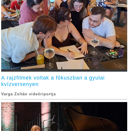
A rajzfilmek voltak a fókuszban a gyulai
kvízversenyen
Varga Zoltán videóriportja