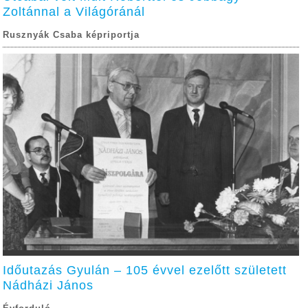
Zoltánnal a Világóránál
Rusznyák Csaba képriportja
Időutazás Gyulán – 105 évvel ezelőtt született
Nádházi János