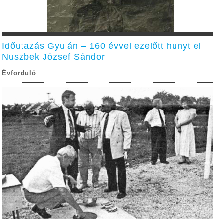
Időutazás Gyulán – 160 évvel ezelőtt hunyt el
Nuszbek József Sándor
Évforduló