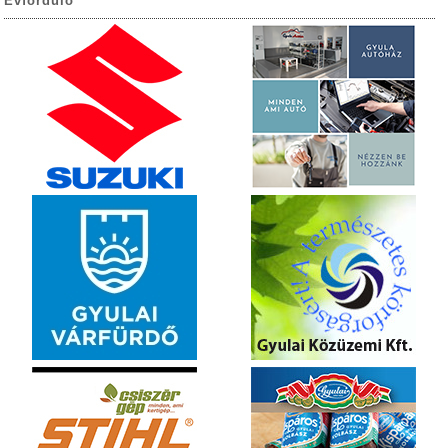
Évforduló