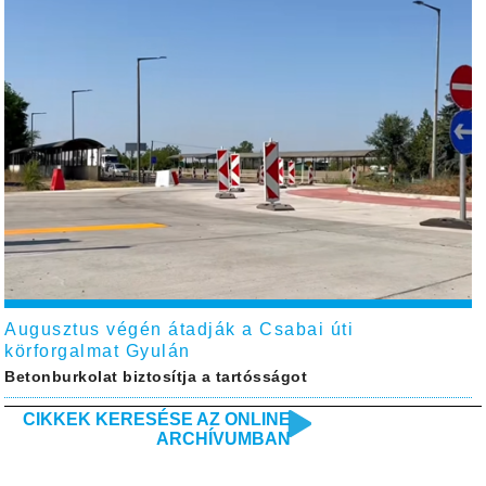
Augusztus végén átadják a Csabai úti
körforgalmat Gyulán
Betonburkolat biztosítja a tartósságot
CIKKEK KERESÉSE AZ ONLINE
ARCHÍVUMBAN