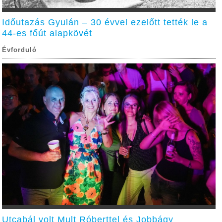
Időutazás Gyulán – 30 évvel ezelőtt tették le a
44-es főút alapkövét
Évforduló
Utcabál volt Mult Róberttel és Jobbágy