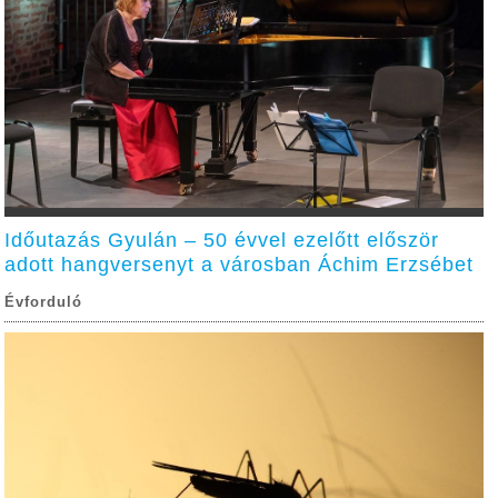
Időutazás Gyulán – 50 évvel ezelőtt először
adott hangversenyt a városban Áchim Erzsébet
Évforduló