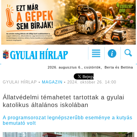
2026. augusztus 6., csütörtök, Berta és Bettina
GYULAI HÍRLAP •
MAGAZIN
• 2024. október 26. 14:00
Állatvédelmi témahetet tartottak a gyulai
katolikus általános iskolában
A programsorozat legnépszerűbb eseménye a kutyás
bemutató volt