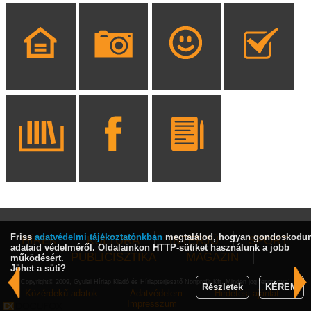
Friss
adatvédelmi tájékoztatónkban
megtalálod, hogyan gondoskodu
HÍREK
KULTÚRA
INTERJÚ
SPORT
adataid védelméről. Oldalainkon HTTP-sütiket használunk a jobb
PUBLICISZTIKA
MAGAZIN
működésért.
Jöhet a süti?
Copyright© 2009, Gyulai Hírlap Kiadó és Hírlapterjesztő Nonprofit Kft. Minden jog fenntartva!
Részletek
KÉREM
Közérdekű adatok
Adatvédelem
Hirdetési ajánlat
Impresszum