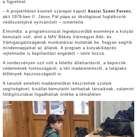
a figyelmet.
– A projekthéten kiemelt szerepet kapott
Assisi Szent Ferenc
,
akit 1979-ben II. János Pál pápa az ökológiával foglalkozók
védőszentjévé nyilvánított – ismertette.
Elmondta: a programsorozat legnépszerűbb eseménye a kutyás
bemutató volt, ahol a NAV Békés Vármegyei Adó- és
Vámigazgatóságának munkatársai mutatták be, hogyan segítik
mindennapjaikat az állatok. A program a kutyakiképzés
rejtelmeibe is bepillantást engedett – tette hozzá.
A rendezvényen szó volt a felelős állattartásról, a beporzók
védelmének fontosságáról, a téli madáretetésről, a talajlakó
élőlények hasznosságáról is.
A tanulók emellett madáretetőket készítettek szüleik
segítségével, kisállat-bemutatót tarthattak társaiknak, valamint
földigilisztákat fogadhattak örökbe a témahéten.