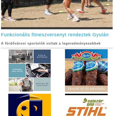
Funkcionális fitneszversenyt rendeztek Gyulán
A fürdővárosi sportolók voltak a legeredményesebbek