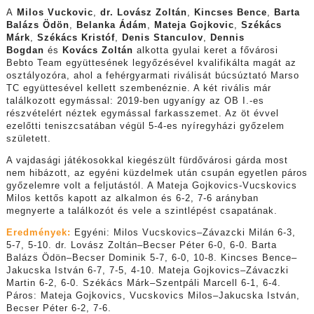
A
Milos Vuckovic
,
dr.
Lovász Zoltán
,
Kincses Bence
,
Barta
Balázs Ödön
,
Belanka Ádám
,
Mateja Gojkovic
,
Székács
Márk
,
Székács Kristóf
,
Denis Stanculov
,
Dennis
Bogdan
és
Kovács Zoltán
alkotta gyulai keret a fővárosi
Bebto Team együttesének legyőzésével kvalifikálta magát az
osztályozóra, ahol a fehérgyarmati riválisát búcsúztató Marso
TC együttesével kellett szembenéznie. A két rivális már
találkozott egymással: 2019-ben ugyanígy az OB I.-es
részvételért néztek egymással farkasszemet. Az öt évvel
ezelőtti teniszcsatában végül 5-4-es nyíregyházi győzelem
született.
A vajdasági játékosokkal kiegészült fürdővárosi gárda most
nem hibázott, az egyéni küzdelmek után csupán egyetlen páros
győzelemre volt a feljutástól. A Mateja Gojkovics-Vucskovics
Milos kettős kapott az alkalmon és 6-2, 7-6 arányban
megnyerte a találkozót és vele a szintlépést csapatának.
Eredmények:
Egyéni: Milos Vucskovics–Závazcki Milán 6-3,
5-7, 5-10. dr. Lovász Zoltán–Becser Péter 6-0, 6-0. Barta
Balázs Ödön–Becser Dominik 5-7, 6-0, 10-8. Kincses Bence–
Jakucska István 6-7, 7-5, 4-10. Mateja Gojkovics–Závaczki
Martin 6-2, 6-0. Székács Márk–Szentpáli Marcell 6-1, 6-4.
Páros: Mateja Gojkovics, Vucskovics Milos–Jakucska István,
Becser Péter 6-2, 7-6.