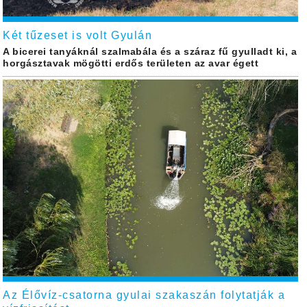
Két tűzeset is volt Gyulán
A bicerei tanyáknál szalmabála és a száraz fű gyulladt ki, a
horgásztavak mögötti erdős területen az avar égett
Az Élővíz-csatorna gyulai szakaszán folytatják a