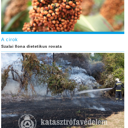
A cirok
Szalai Ilona dietetikus rovata