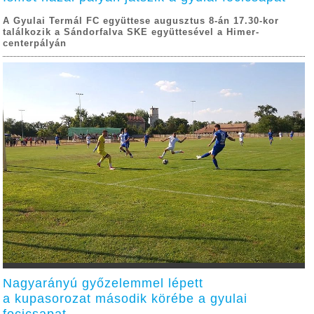
A Gyulai Termál FC együttese augusztus 8-án 17.30-kor
találkozik a Sándorfalva SKE együttesével a Himer-
centerpályán
Nagyarányú győzelemmel lépett
a kupasorozat második körébe a gyulai