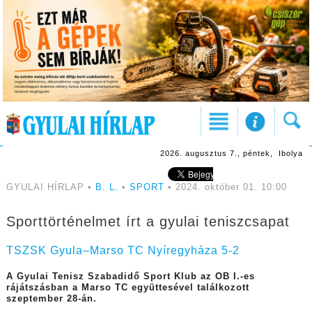
2026. augusztus 7., péntek, Ibolya
GYULAI HÍRLAP •
B. L.
•
SPORT
• 2024. október 01. 10:00
Sporttörténelmet írt a gyulai teniszcsapat
TSZSK Gyula–Marso TC Nyíregyháza 5-2
A Gyulai Tenisz Szabadidő Sport Klub az OB I.-es
rájátszásban a Marso TC együttesével találkozott
szeptember 28-án.