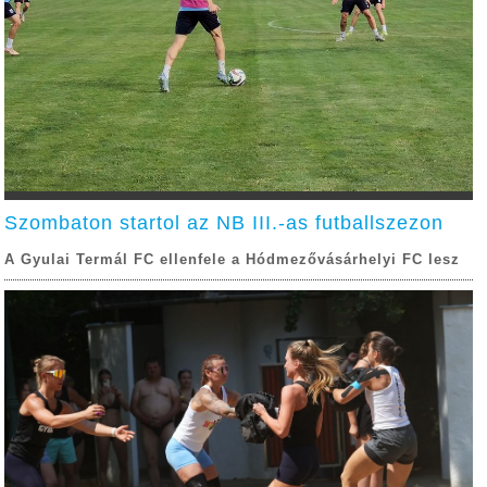
Szombaton startol az NB III.-as futballszezon
A Gyulai Termál FC ellenfele a Hódmezővásárhelyi FC lesz