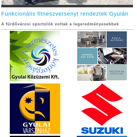
Funkcionális fitneszversenyt rendeztek Gyulán
A fürdővárosi sportolók voltak a legeredményesebbek