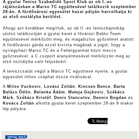
A gyulai Tenisz Szabadidő Sport Klub az ob I.-es
rájátszásban a Marso TC együttesével találkozik szeptember
28-án. A fürdővárosi egyesület hazai pályán harcolhatja ki
az első osztályba kerülést.
Ahogy azt korábban megírtuk, az ob II.-es teniszbajnokág
utolsó találkozóján a gyulai keret a fővárosi Bebto Team
együttesével mérkőzött meg, és magabiztos győzelmet aratott.
A fürdővárosi gárda ezzel kivívta magának a jogot, hogy a
nyíregyházi Marso TC és a Fehérgyarmat közti meccs
győztesével, a C csoport aranyérmesével mérkőzzön meg az
első osztályba való feljutásért.
A teniszcsatát végül a Marco TC együttese nyerte, a gyulai
egyesület itthon csaphat össze riválisával.
A
Milos Vuckovic
,
Lovász Zoltán
,
Kincses Bence
,
Barta
Balázs Ödön
,
Belanka Ádám
,
Mateja Gojkovic
,
Székács
Márk
,
Székács Kristóf
,
Denis Stanculov
,
Dennis Bogdan
és
Kovács Zoltán
alkotta gyulai keret szeptember 28-án 9 órakor
lép pályára.