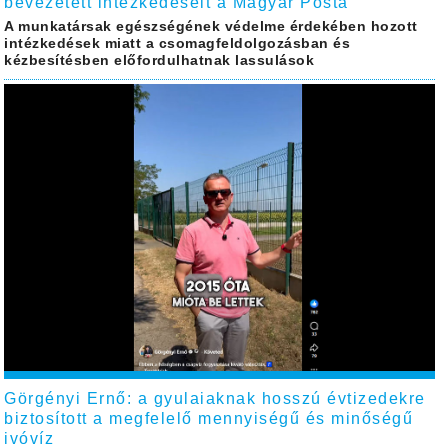
bevezetett intézkedéseit a Magyar Posta
A munkatársak egészségének védelme érdekében hozott
intézkedések miatt a csomagfeldolgozásban és
kézbesítésben előfordulhatnak lassulások
Görgényi Ernő: a gyulaiaknak hosszú évtizedekre
biztosított a megfelelő mennyiségű és minőségű
ivóvíz