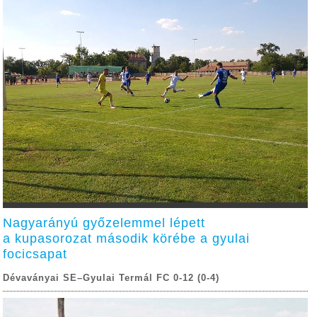
Nagyarányú győzelemmel lépett
a kupasorozat második körébe a gyulai
focicsapat
Dévaványai SE–Gyulai Termál FC 0-12 (0-4)