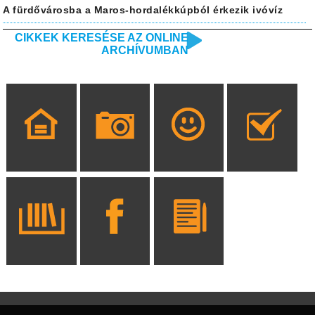
A fürdővárosba a Maros-hordalékkúpból érkezik ivóvíz
CIKKEK KERESÉSE AZ ONLINE
ARCHÍVUMBAN