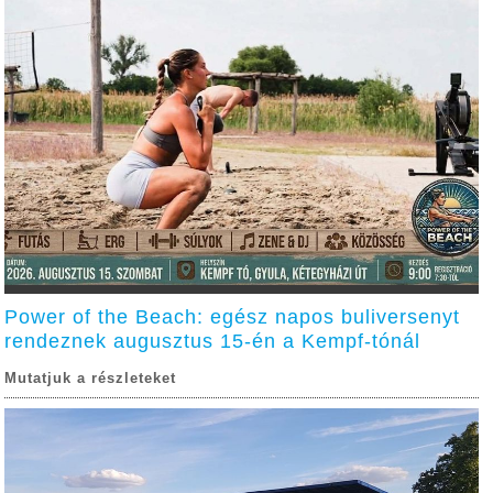
Power of the Beach: egész napos buliversenyt
rendeznek augusztus 15-én a Kempf-tónál
Mutatjuk a részleteket