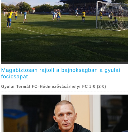
Magabiztosan rajtolt a bajnokságban a gyulai
focicsapat
Gyulai Termál FC–Hódmezővásárhelyi FC 3-0 (2-0)