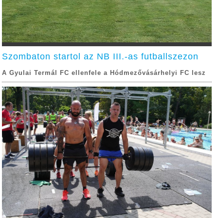
Szombaton startol az NB III.-as futballszezon
A Gyulai Termál FC ellenfele a Hódmezővásárhelyi FC lesz