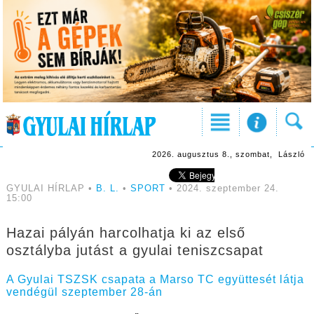
2026. augusztus 8., szombat, László
GYULAI HÍRLAP •
B. L.
•
SPORT
• 2024. szeptember 24.
15:00
Hazai pályán harcolhatja ki az első
osztályba jutást a gyulai teniszcsapat
A Gyulai TSZSK csapata a Marso TC együttesét látja
vendégül szeptember 28-án