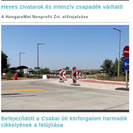
Heves zivatarok és intenzív csapadék várható
A HungaroMet Nonprofit Zrt. előrejelzése
Befejeződött a Csabai úti körforgalom harmadik
cikkelyének a felújítása