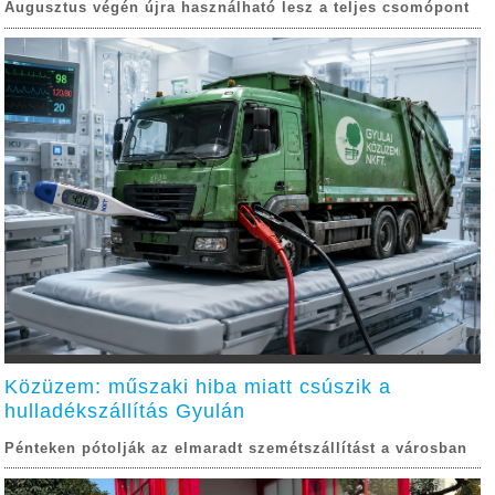
Augusztus végén újra használható lesz a teljes csomópont
Közüzem: műszaki hiba miatt csúszik a
hulladékszállítás Gyulán
Pénteken pótolják az elmaradt szemétszállítást a városban