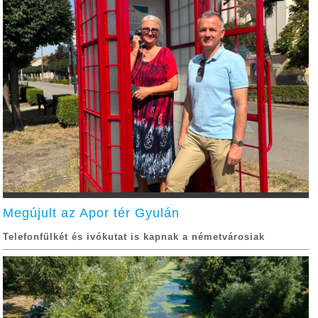
Megújult az Apor tér Gyulán
Telefonfülkét és ivókutat is kapnak a németvárosiak