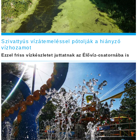
Szivattyús vízátemeléssel pótolják a hiányzó
vízhozamot
Ezzel friss vízkészletet juttatnak az Élővíz-csatornába is