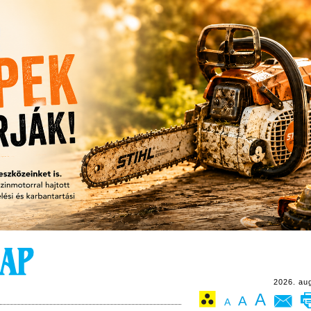
2026. au
A
A
A