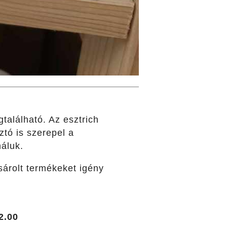
található. Az esztrich
tó is szerepel a
áluk.
árolt termékeket igény
2.00