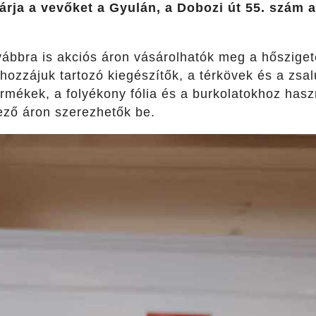
árja a vevőket a Gyulán, a Dobozi út 55. szám al
vábbra is akciós áron vásárolhatók meg a hősziget
hozzájuk tartozó kiegészítők, a térkövek és a zsal
rmékek, a folyékony fólia és a burkolatokhoz hasz
ező áron szerezhetők be.