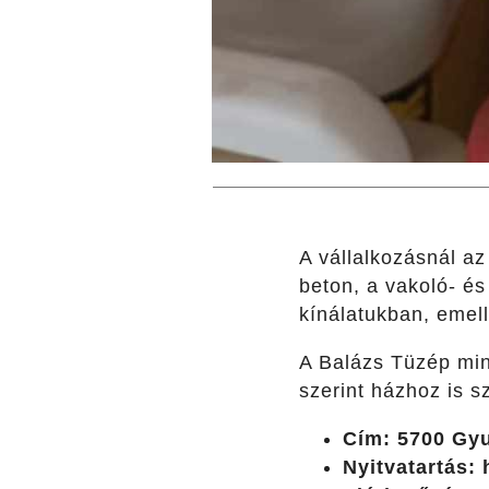
A vállalkozásnál az
beton, a vakoló- é
kínálatukban, emel
A Balázs Tüzép min
szerint házhoz is sz
Cím: 5700 Gyu
Nyitvatartás: