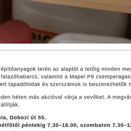
 építőanyagok terén az alaptól a tetőig minden meg
s falazóhabarcs, valamint a Mapei P9 csemperagasz
lett tapadóhidak és szerszámok is beszerezhetők n
den héten más akcióval várja a vevőket. A megvás
állítják.
la, Dobozi út 55.
 hétfőtől péntekig 7.30–16.00, szombaton 7.30–1