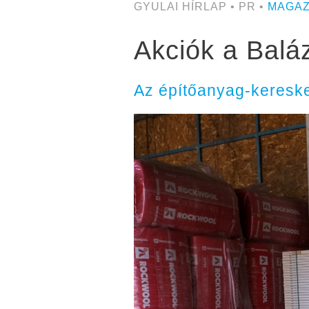
GYULAI HÍRLAP • PR •
MAGAZ
Akciók a Balá
Az építőanyag-kereske