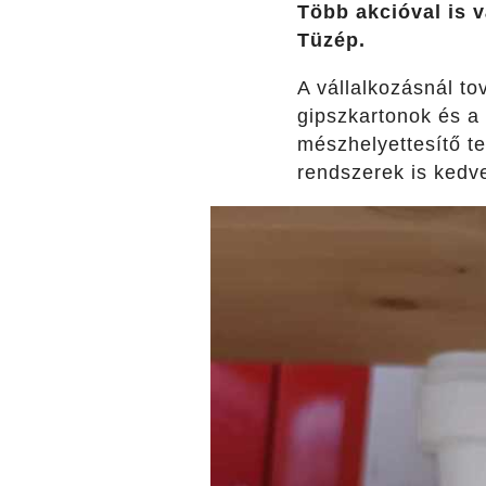
Több akcióval is v
Tüzép.
A vállalkozásnál to
gipszkartonok és a 
mészhelyettesítő te
rendszerek is kedv