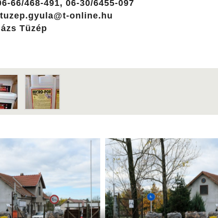
06-66/468-491, 06-30/6455-097
stuzep.gyula@t-online.hu
lázs Tüzép