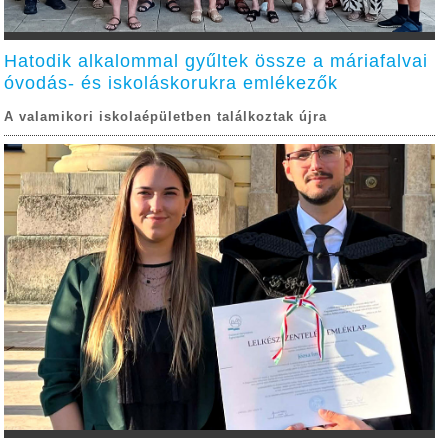
Hatodik alkalommal gyűltek össze a máriafalvai
óvodás- és iskoláskorukra emlékezők
A valamikori iskolaépületben találkoztak újra