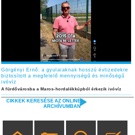
Görgényi Ernő: a gyulaiaknak hosszú évtizedekre
biztosított a megfelelő mennyiségű és minőségű
ivóvíz
A fürdővárosba a Maros-hordalékkúpból érkezik ivóvíz
CIKKEK KERESÉSE AZ ONLINE
ARCHÍVUMBAN