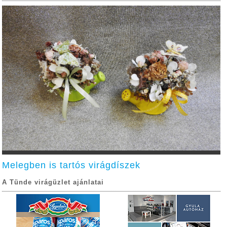
Melegben is tartós virágdíszek
A Tünde virágüzlet ajánlatai