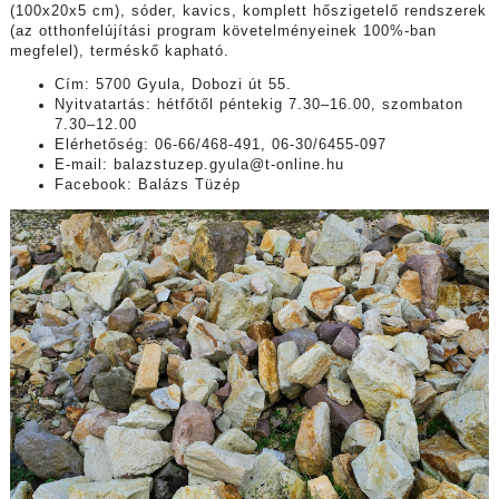
(100x20x5 cm),
sóder, kavics,
komplett hőszigetelő rendszerek
(az otthonfelújítási program követelményeinek 100%-ban
megfelel),
terméskő kapható.
Cím: 5700 Gyula, Dobozi út 55.
Nyitvatartás: hétfőtől péntekig 7.30–16.00, szombaton
7.30–12.00
Elérhetőség: 06-66/468-491, 06-30/6455-097
E-mail: balazstuzep.gyula@t-online.hu
Facebook: Balázs Tüzép