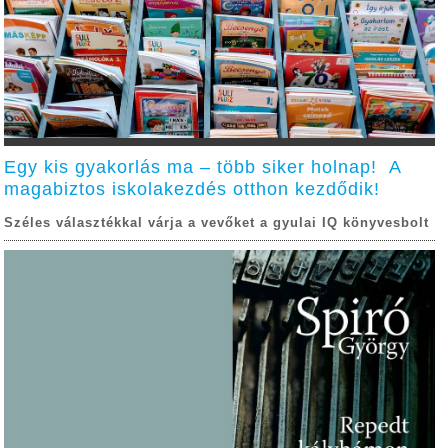
Egy kis gyakorlás ma – több siker holnap! A
magabiztos iskolakezdés otthon kezdődik!
Széles választékkal várja a vevőket a gyulai IQ könyvesbolt