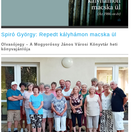
Spiró György: Repedt kályhámon macska ül
Olvasójegy – A Mogyoróssy János Városi Könyvtár heti
könyvajánlója