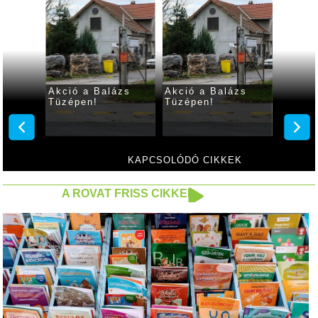
Akció a Balázs
Akció a Balázs
Akció 
Tüzépen!
Tüzépen!
Tüzép
a
ázs
KAPCSOLÓDÓ CIKKEK
A ROVAT FRISS CIKKEI