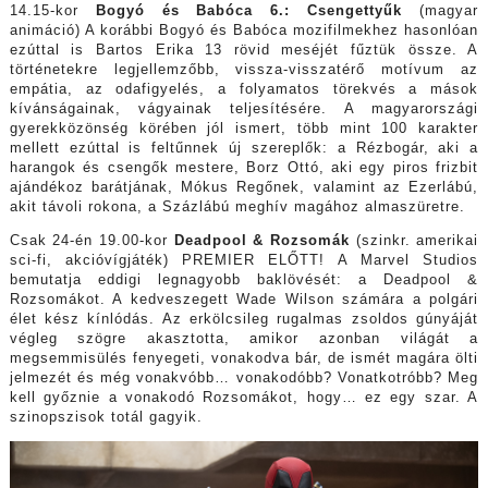
14.15-kor
Bogyó és Babóca 6.: Csengettyűk
(magyar
animáció) A korábbi Bogyó és Babóca mozifilmekhez hasonlóan
ezúttal is Bartos Erika 13 rövid meséjét fűztük össze. A
történetekre legjellemzőbb, vissza-visszatérő motívum az
empátia, az odafigyelés, a folyamatos törekvés a mások
kívánságainak, vágyainak teljesítésére. A magyarországi
gyerekközönség körében jól ismert, több mint 100 karakter
mellett ezúttal is feltűnnek új szereplők: a Rézbogár, aki a
harangok és csengők mestere, Borz Ottó, aki egy piros frizbit
ajándékoz barátjának, Mókus Regőnek, valamint az Ezerlábú,
akit távoli rokona, a Százlábú meghív magához almaszüretre.
Csak 24-én 19.00-kor
Deadpool & Rozsomák
(szinkr. amerikai
sci-fi, akcióvígjáték) PREMIER ELŐTT! A Marvel Studios
bemutatja eddigi legnagyobb baklövését: a Deadpool &
Rozsomákot. A kedveszegett Wade Wilson számára a polgári
élet kész kínlódás. Az erkölcsileg rugalmas zsoldos gúnyáját
végleg szögre akasztotta, amikor azonban világát a
megsemmisülés fenyegeti, vonakodva bár, de ismét magára ölti
jelmezét és még vonakvóbb… vonakodóbb? Vonatkotróbb? Meg
kell győznie a vonakodó Rozsomákot, hogy… ez egy szar. A
szinopszisok totál gagyik.