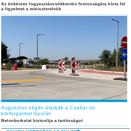
Az önkéntes fogyasztáscsökkentés fontosságára hívta fel
a figyelmet a miniszterelnök
Augusztus végén átadják a Csabai úti
körforgalmat Gyulán
Betonburkolat biztosítja a tartósságot