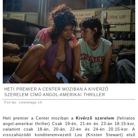
HETI PREMIER A CENTER MOZIBAN A KIVÉRZŐ
SZERELEM CÍMŰ ANGOL-AMERIKAI THRILLER
Forrás: cineimage.ch
Heti premier a Center moziban a
Kivérző szerelem
(feliratos
angol-amerikai thriller) Csak 19-én, 21-én és 23-án 18.15-kor,
valamint csak 18-án, 20-án, 22-én és 24-én 20.15-kor. A
visszahúzódó konditeremvezető Lou (Kristen Stewart) első