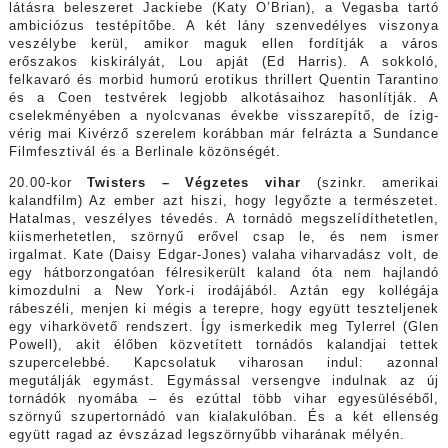
látásra beleszeret Jackiebe (Katy O’Brian), a Vegasba tartó
ambiciózus testépítőbe. A két lány szenvedélyes viszonya
veszélybe kerül, amikor maguk ellen fordítják a város
erőszakos kiskirályát, Lou apját (Ed Harris). A sokkoló,
felkavaró és morbid humorú erotikus thrillert Quentin Tarantino
és a Coen testvérek legjobb alkotásaihoz hasonlítják. A
cselekményében a nyolcvanas évekbe visszarepítő, de ízig-
vérig mai Kivérző szerelem korábban már felrázta a Sundance
Filmfesztivál és a Berlinale közönségét.
20.00-kor
Twisters – Végzetes vihar
(szinkr. amerikai
kalandfilm) Az ember azt hiszi, hogy legyőzte a természetet.
Hatalmas, veszélyes tévedés. A tornádó megszelídíthetetlen,
kiismerhetetlen, szörnyű erővel csap le, és nem ismer
irgalmat. Kate (Daisy Edgar-Jones) valaha viharvadász volt, de
egy hátborzongatóan félresikerült kaland óta nem hajlandó
kimozdulni a New York-i irodájából. Aztán egy kollégája
rábeszéli, menjen ki mégis a terepre, hogy együtt teszteljenek
egy viharkövető rendszert. Így ismerkedik meg Tylerrel (Glen
Powell), akit élőben közvetített tornádós kalandjai tettek
szupercelebbé. Kapcsolatuk viharosan indul: azonnal
megutálják egymást. Egymással versengve indulnak az új
tornádók nyomába – és ezúttal több vihar egyesüléséből,
szörnyű szupertornádó van kialakulóban. És a két ellenség
együtt ragad az évszázad legszörnyűbb viharának mélyén.