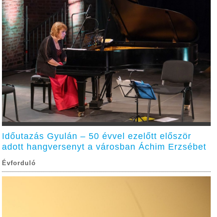
Időutazás Gyulán – 50 évvel ezelőtt először
adott hangversenyt a városban Áchim Erzsébet
Évforduló