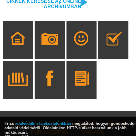
CIKKEK KERESÉSE AZ ONLINE
ARCHÍVUMBAN
Friss
adatvédelmi tájékoztatónkban
megtalálod, hogyan gondoskodu
HÍREK
KULTÚRA
INTERJÚ
SPORT
adataid védelméről. Oldalainkon HTTP-sütiket használunk a jobb
PUBLICISZTIKA
MAGAZIN
működésért.