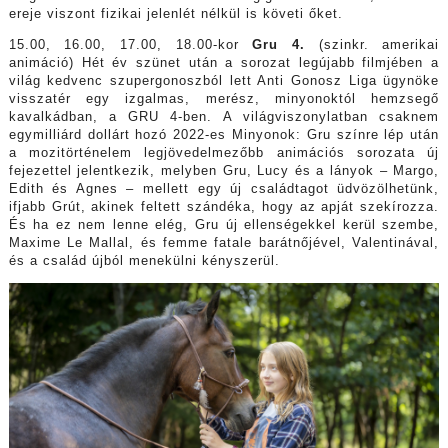
ereje viszont fizikai jelenlét nélkül is követi őket.
15.00, 16.00, 17.00, 18.00-kor
Gru 4.
(szinkr. amerikai
animáció) Hét év szünet után a sorozat legújabb filmjében a
világ kedvenc szupergonoszból lett Anti Gonosz Liga ügynöke
visszatér egy izgalmas, merész, minyonoktól hemzsegő
kavalkádban, a GRU 4-ben. A világviszonylatban csaknem
egymilliárd dollárt hozó 2022-es Minyonok: Gru színre lép után
a mozitörténelem legjövedelmezőbb animációs sorozata új
fejezettel jelentkezik, melyben Gru, Lucy és a lányok – Margo,
Edith és Agnes – mellett egy új családtagot üdvözölhetünk,
ifjabb Grút, akinek feltett szándéka, hogy az apját szekírozza.
És ha ez nem lenne elég, Gru új ellenségekkel kerül szembe,
Maxime Le Mallal, és femme fatale barátnőjével, Valentinával,
és a család újból menekülni kényszerül.