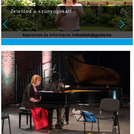
A rajzfilmek voltak a fókuszban a gyulai
kvízversenyen