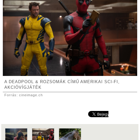
A DEADPOOL & ROZSOMÁK CÍMŰ AMERIKAI SCI-FI,
AKCIÓVÍGJÁTÉK
Forrás: cineimage.ch