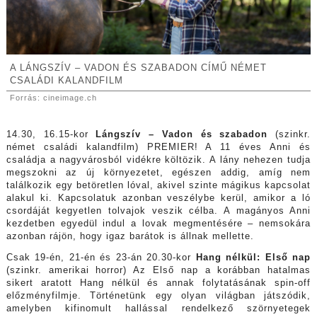
A LÁNGSZÍV – VADON ÉS SZABADON CÍMŰ NÉMET
CSALÁDI KALANDFILM
Forrás: cineimage.ch
14.30, 16.15-kor
Lángszív – Vadon és szabadon
(szinkr.
német családi kalandfilm) PREMIER! A 11 éves Anni és
családja a nagyvárosból vidékre költözik. A lány nehezen tudja
megszokni az új környezetet, egészen addig, amíg nem
találkozik egy betöretlen lóval, akivel szinte mágikus kapcsolat
alakul ki. Kapcsolatuk azonban veszélybe kerül, amikor a ló
csordáját kegyetlen tolvajok veszik célba. A magányos Anni
kezdetben egyedül indul a lovak megmentésére – nemsokára
azonban rájön, hogy igaz barátok is állnak mellette.
Csak 19-én, 21-én és 23-án 20.30-kor
Hang nélkül: Első nap
(szinkr. amerikai horror) Az Első nap a korábban hatalmas
sikert aratott Hang nélkül és annak folytatásának spin-off
előzményfilmje. Történetünk egy olyan világban játszódik,
amelyben kifinomult hallással rendelkező szörnyetegek