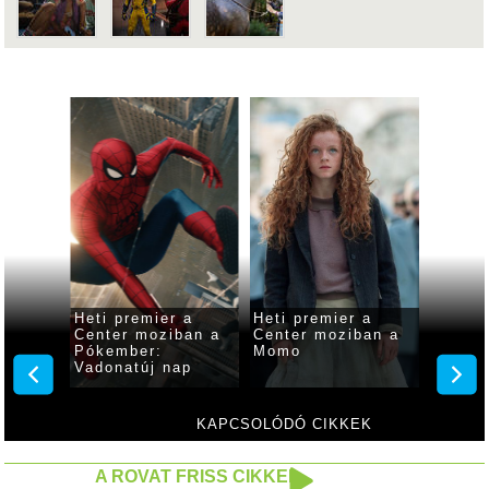
mier a
Heti premier a
Heti premier a
He
moziban a
Center moziban az
Center moziban a
Ce
Odüsszeia
Vaiana
Me
KAPCSOLÓDÓ CIKKEK
A ROVAT FRISS CIKKEI