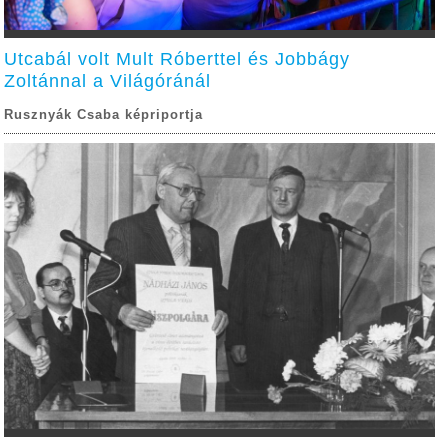
Utcabál volt Mult Róberttel és Jobbágy
Zoltánnal a Világóránál
Rusznyák Csaba képriportja