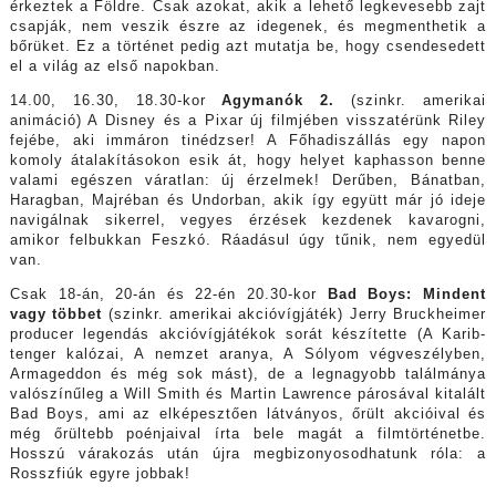
érkeztek a Földre. Csak azokat, akik a lehető legkevesebb zajt
csapják, nem veszik észre az idegenek, és megmenthetik a
bőrüket. Ez a történet pedig azt mutatja be, hogy csendesedett
el a világ az első napokban.
14.00, 16.30, 18.30-kor
Agymanók 2.
(szinkr. amerikai
animáció) A Disney és a Pixar új filmjében visszatérünk Riley
fejébe, aki immáron tinédzser! A Főhadiszállás egy napon
komoly átalakításokon esik át, hogy helyet kaphasson benne
valami egészen váratlan: új érzelmek! Derűben, Bánatban,
Haragban, Majréban és Undorban, akik így együtt már jó ideje
navigálnak sikerrel, vegyes érzések kezdenek kavarogni,
amikor felbukkan Feszkó. Ráadásul úgy tűnik, nem egyedül
van.
Csak 18-án, 20-án és 22-én 20.30-kor
Bad Boys: Mindent
vagy többet
(szinkr. amerikai akcióvígjáték) Jerry Bruckheimer
producer legendás akcióvígjátékok sorát készítette (A Karib-
tenger kalózai, A nemzet aranya, A Sólyom végveszélyben,
Armageddon és még sok mást), de a legnagyobb találmánya
valószínűleg a Will Smith és Martin Lawrence párosával kitalált
Bad Boys, ami az elképesztően látványos, őrült akcióival és
még őrültebb poénjaival írta bele magát a filmtörténetbe.
Hosszú várakozás után újra megbizonyosodhatunk róla: a
Rosszfiúk egyre jobbak!