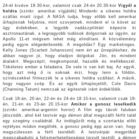
24-ét kivéve 19.30-kor, valamint csak 24-én 20.30-kor
Vigyél a
holdra
(szinkr. amerikai vígjáték) Mindenki a sikeres holdra
szállás miatt izgul. A NASA tudja, hogy előbb kell amerikai
űrhajósnak feljutnia, mint szovjetnek, mindent el is követ az
ügy érdekében, a legjobb vadászpilótáit képezte ki
asztronautának, a legnagyobb tudósok dolgoznak az ügyön, az
Apollo 11-et mégsem lehet még elindítani. A közvélemény
pedig egyre elégedetlenebb. A megoldás? Egy marketinges.
Kelly Jones (Scarlett Johansson) nem ért az űrrepüléshez, de
abban nagyon jó, hogy eladjon dolgokat. Jön, és mindent
átalakít. Megszépít, megkomponál, hazudik és mellébeszél.
Tökéletes ember a feladatra. De vele is van két baj. Az egyik,
hogy azt még ő is soknak érzi, hogy lenn a földön,
színészekkel filmezzék le a sikeres holdra szállást. A másik,
hogy nagyon szép. És az egyik űrhajósjelölt, Cole Davis
(Channing Tatum) nemcsak az égitestek iránt érdeklődik.
Csak 18-án, 20-án, 22-én és 24-én 18.15-kor, valamint csak 19-
én, 21-én és 23-án 20.15-kor
Amikor a gonosz leselkedik
(szinkr. amerikai-argentin horror) A film egy távoli faluban
játszódik, ahol két testvér egy démon által megszállt férfit talál
egy szegény családnál. Az ördögűzőt még a szertartás előtt
rejtélyes módon megölték, a gonosz pedig épp azon van, hogy
megszülessen a férfi testéből. A testvérpár megpróbál
megszabadulni a felismerhetetlenségig torzult testtől, a démon