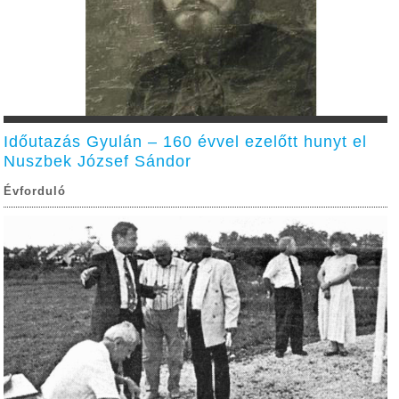
Időutazás Gyulán – 160 évvel ezelőtt hunyt el
Nuszbek József Sándor
Évforduló