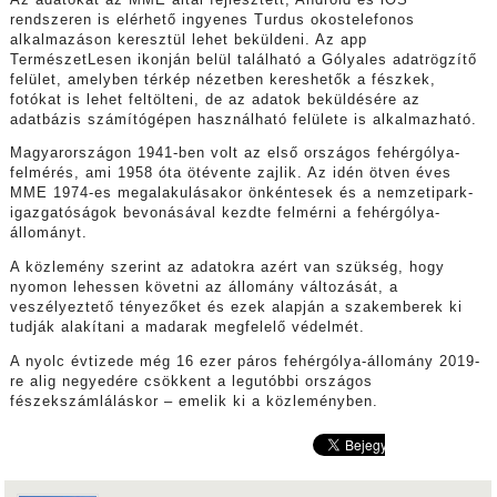
rendszeren is elérhető ingyenes Turdus okostelefonos
alkalmazáson keresztül lehet beküldeni. Az app
TermészetLesen ikonján belül található a Gólyales adatrögzítő
felület, amelyben térkép nézetben kereshetők a fészkek,
fotókat is lehet feltölteni, de az adatok beküldésére az
adatbázis számítógépen használható felülete is alkalmazható.
Magyarországon 1941-ben volt az első országos fehérgólya-
felmérés, ami 1958 óta ötévente zajlik. Az idén ötven éves
MME 1974-es megalakulásakor önkéntesek és a nemzetipark-
igazgatóságok bevonásával kezdte felmérni a fehérgólya-
állományt.
A közlemény szerint az adatokra azért van szükség, hogy
nyomon lehessen követni az állomány változását, a
veszélyeztető tényezőket és ezek alapján a szakemberek ki
tudják alakítani a madarak megfelelő védelmét.
A nyolc évtizede még 16 ezer páros fehérgólya-állomány 2019-
re alig negyedére csökkent a legutóbbi országos
fészekszámláláskor – emelik ki a közleményben.