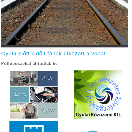
Gyula előtt kidőlt fának ütközött a vonat
Pótlóbuszokat állítottak be