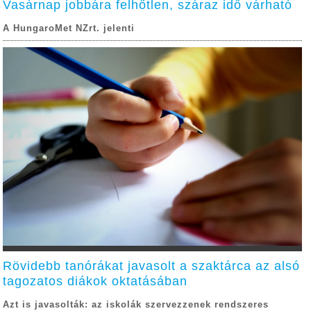
Vasárnap jobbára felhőtlen, száraz idő várható
A HungaroMet NZrt. jelenti
Rövidebb tanórákat javasolt a szaktárca az alsó
tagozatos diákok oktatásában
Azt is javasolták: az iskolák szervezzenek rendszeres