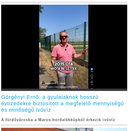
Görgényi Ernő: a gyulaiaknak hosszú
évtizedekre biztosított a megfelelő mennyiségű
és minőségű ivóvíz
A fürdővárosba a Maros-hordalékkúpból érkezik ivóvíz