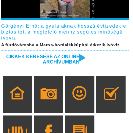
Görgényi Ernő: a gyulaiaknak hosszú évtizedekre
biztosított a megfelelő mennyiségű és minőségű
ivóvíz
A fürdővárosba a Maros-hordalékkúpból érkezik ivóvíz
CIKKEK KERESÉSE AZ ONLINE
ARCHÍVUMBAN