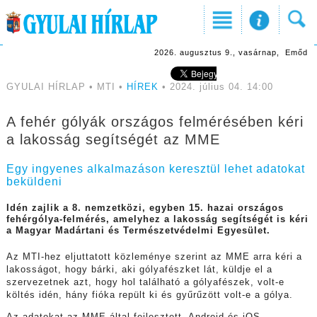
2026. augusztus 9., vasárnap, Emőd
GYULAI HÍRLAP • MTI •
HÍREK
• 2024. július 04. 14:00
A fehér gólyák országos felmérésében kéri
a lakosság segítségét az MME
Egy ingyenes alkalmazáson keresztül lehet adatokat
beküldeni
Idén zajlik a 8. nemzetközi, egyben 15. hazai országos
fehérgólya-felmérés, amelyhez a lakosság segítségét is kéri
a Magyar Madártani és Természetvédelmi Egyesület.
Az MTI-hez eljuttatott közleménye szerint az MME arra kéri a
lakosságot, hogy bárki, aki gólyafészket lát, küldje el a
szervezetnek azt, hogy hol található a gólyafészek, volt-e
költés idén, hány fióka repült ki és gyűrűzött volt-e a gólya.
Az adatokat az MME által fejlesztett, Android és iOS