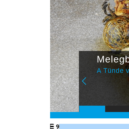
Melegb
A Tünde v