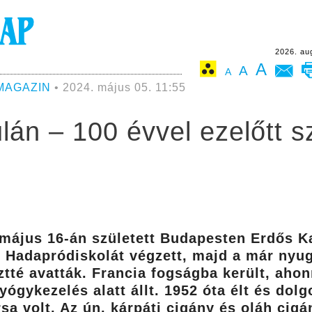
2026. au
A
A
A
MAGAZIN
• 2024. május 05. 11:55
án – 100 évvel ezelőtt s
. május 16-án született Budapesten Erdős K
. Hadapródiskolát végzett, majd a már nyug
tté avatták. Francia fogságba került, ahon
gyógykezelés alatt állt. 1952 óta élt és dolg
 volt. Az ún. kárpáti cigány és oláh cigá