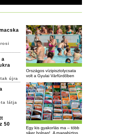
 macska
rosi
 a
ukra
Országos vízipisztolycsata
volt a Gyulai Várfürdőben
tak újra
a
ta látja
tt
z 50
Egy kis gyakorlás ma – több
siker holnap! A magabiztos