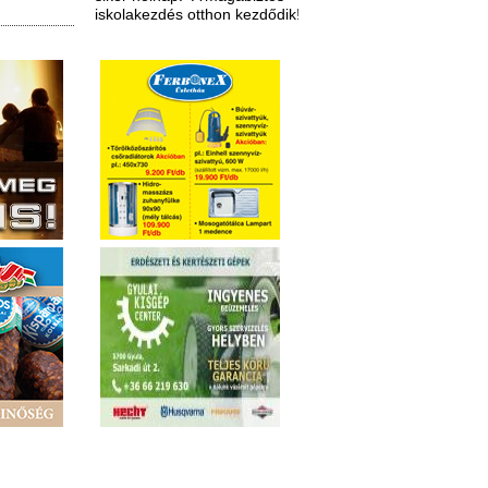
iskolakezdés otthon kezdődik!