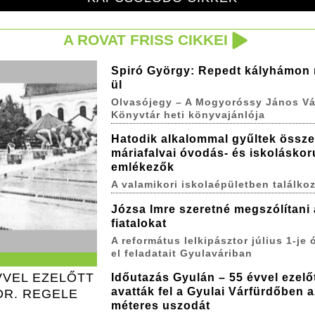
A ROVAT FRISS CIKKEI
Spiró György: Repedt kályhámon
ül
Olvasójegy – A Mogyoróssy János Vá
Könyvtár heti könyvajánlója
Hatodik alkalommal gyűltek össze
máriafalvai óvodás- és iskoláskor
emlékezők
A valamikori iskolaépületben találkoz
Józsa Imre szeretné megszólítani 
fiatalokat
A református lelkipásztor július 1-je ó
el feladatait Gyulaváriban
VVEL EZELŐTT
Időutazás Gyulán – 55 évvel ezelő
avatták fel a Gyulai Várfürdőben a
DR. REGELE
méteres uszodát