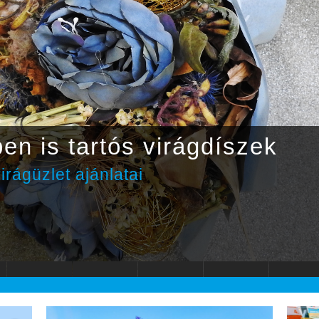
en is tartós virágdíszek
irágüzlet ajánlatai