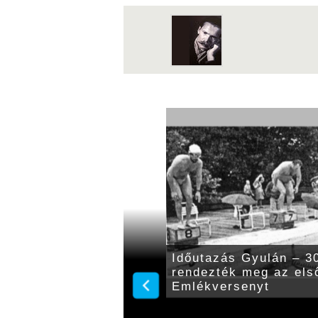
131 évvel ezelőtt a
Időutazás Gyulán – 30
f főherceg
rendezték meg az els
Emlékversenyt