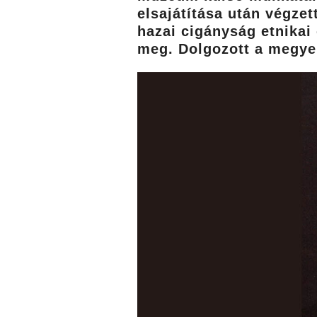
elsajátítása után végze
hazai cigányság etnikai
meg. Dolgozott a megyei