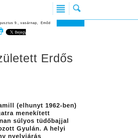
gusztus 9., vasárnap, Emőd
zületett Erdős
amill (elhunyt 1962-ben)
atra menekített
nan súlyos tüdőbajjal
ozott Gyulán. A helyi
ny nyelvjárás