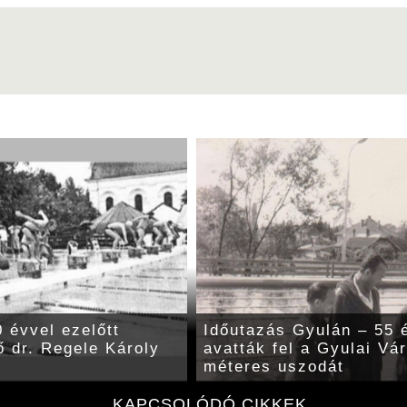
 évvel ezelőtt
Időutazás Gyulán – 55 é
ő dr. Regele Károly
avatták fel a Gyulai Vá
méteres uszodát
KAPCSOLÓDÓ CIKKEK