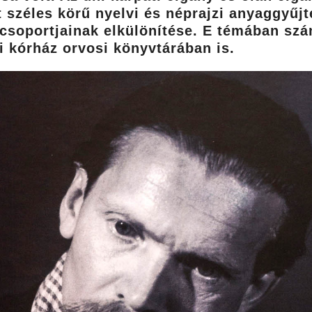
tt széles körű nyelvi és néprajzi anyaggyű
 csoportjainak elkülönítése. E témában szá
 kórház orvosi könyvtárában is.