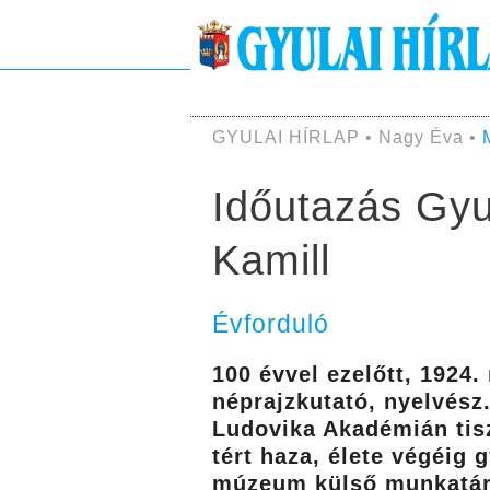
GYULAI HÍRLAP • Nagy Éva •
Időutazás Gyul
Kamill
Évforduló
100 évvel ezelőtt, 1924
néprajzkutató, nyelvész
Ludovika Akadémián tisz
tért haza, élete végéig 
múzeum külső munkatársa